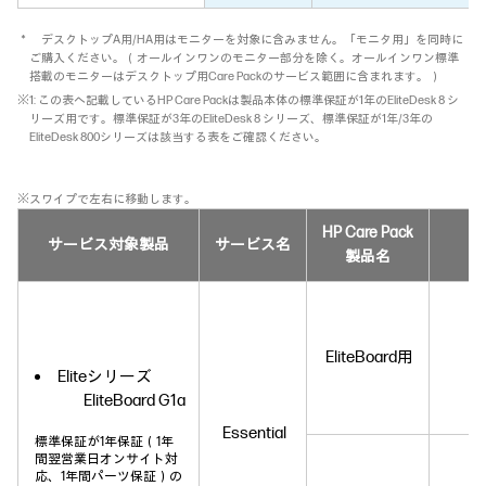
＊ デスクトップA用/HA用はモニターを対象に含みません。「モニタ用」を同時に
ご購入ください。（オールインワンのモニター部分を除く。オールインワン標準
搭載のモニターはデスクトップ用Care Packのサービス範囲に含まれます。）
※1: この表へ記載しているHP Care Packは製品本体の標準保証が1年のEliteDesk 8 シ
リーズ用です。標準保証が3年のEliteDesk 8 シリーズ、標準保証が1年/3年の
EliteDesk 800シリーズは該当する表をご確認ください。
※スワイプで左右に移動します。
HP Care Pack
サービス対象製品
サービス名
製品名
EliteBoard用
Eliteシリーズ
EliteBoard G1a
Essential
標準保証が1年保証（1年
間翌営業日オンサイト対
応、1年間パーツ保証）の