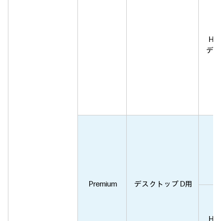
H
デー
Premium
デスクトップ D用
H