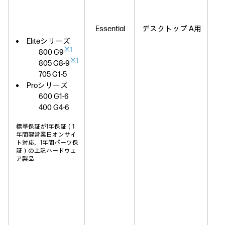
Essential
デスクトップ A用
Eliteシリーズ
※1
800 G9
※1
805 G8-9
705 G1-5
Proシリーズ
H
600 G1-6
400 G4-6
標準保証が1年保証（1
年間翌営業日オンサイ
ト対応、1年間パーツ保
証）の上記ハードウェ
ア製品