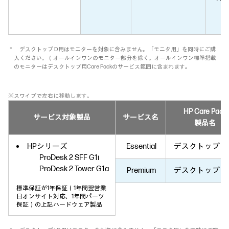
＊ デスクトップ D用はモニターを対象に含みません。「モニタ用」を同時にご購
入ください。（オールインワンのモニター部分を除く。オールインワン標準搭載
のモニターはデスクトップ用Care Packのサービス範囲に含まれます。
※スワイプで左右に移動します。
HP Care Pack
サービス対象製品
サービス名
製品名
HPシリーズ
Essential
デスクトップ L
ProDesk 2 SFF G1i
ProDesk 2 Tower G1a
Premium
デスクトップ L
標準保証が1年保証（1年間翌営業
日オンサイト対応、1年間パーツ
保証）の上記ハードウェア製品