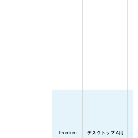
H
デ
Premium
デスクトップ A用