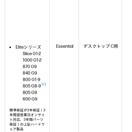
Essential
デスクトップ C用
Eliteシリーズ
Slice G1-2
1000 G1-2
870 G9
840 G9
800 G1-9
H
※1
805 G8-9
805 G9
600 G9
標準保証が3年保証（3
年間翌営業日オンサイ
ト対応、3年間パーツ
保証）の上記ハードウ
ェア製品