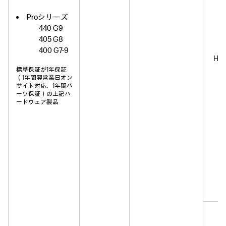
Proシリーズ
440 G9
405 G8
400 G7-9
H
標準保証が1年保証
（1年間翌営業日オン
サイト対応、1年間パ
ーツ保証）の上記ハ
ードウェア製品