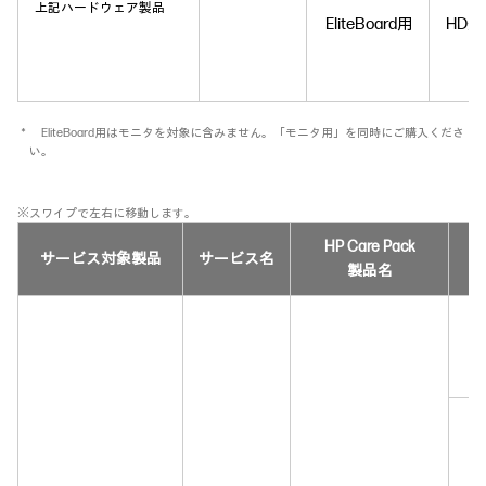
上記ハードウェア製品
EliteBoard用
HD
＊ EliteBoard用はモニタを対象に含みません。「モニタ用」を同時にご購入くださ
い。
※スワイプで左右に移動します。
HP Care Pack
サービス対象製品
サービス名
製品名