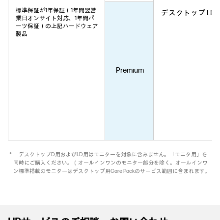
標準保証が1年保証（1年間翌営
デスクトップ LD
業日オンサイト対応、1年間パ
ーツ保証）の上記ハードウェア
製品
Premium
＊ デスクトップD用およびLD用はモニターを対象に含みません。「モニタ用」を
同時にご購入ください。（オールインワンのモニター部分を除く。オールインワ
ン標準搭載のモニターはデスクトップ用Care Packのサービス範囲に含まれます。