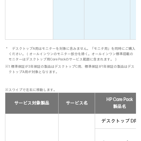
H
＊ デスクトップA用はモニターを対象に含みません。「モニタ用」を同時にご購入
ください。（オールインワンのモニター部分を除く。オールインワン標準搭載の
モニターはデスクトップ用Care Packのサービス範囲に含まれます。）
※1: 標準保証が3年保証の製品はデスクトップC用、標準保証が1年保証の製品はデス
クトップA用が対象となります。
※スワイプで左右に移動します。
HP Care Pack
サービス対象製品
サービス名
製品名
デスクトップ D用