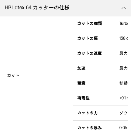
HP Latex 64 カッターの仕様
カットの種類
Tur
カットの幅
158 c
カットの速度
最大1
加速
最大3
カット
精度
移動の
再現性
±0.1 
カットの力
ダウン
カットの厚み
0.0