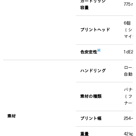
カートリッジ
775 ml
容量
6個
プリントヘッド
（シア
マイ
※
色安定性
1 d
ロー
ハンドリング
自動
バナ
素材の種類
（フ
ナー
素材
プリント幅
254～
重量
42 kg