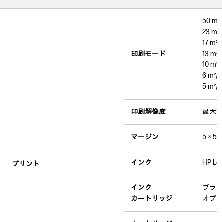
50 m
23 m
17 m
印刷モード
13 m
10 m
6 m
5 m
印刷解像度
最大1,20
マージン
5 × 5 
インク
HP L
プリント
インク
ブラ
カートリッジ
オプ