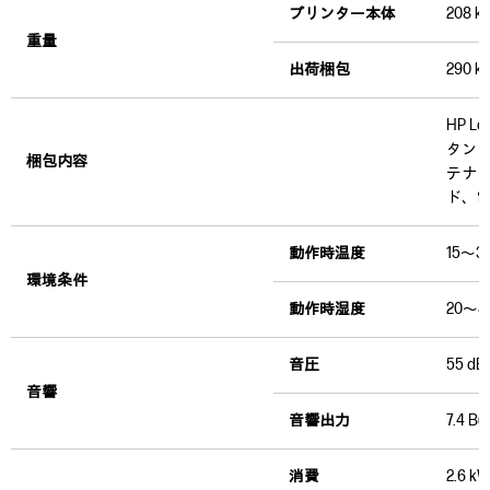
プリンター本体
208 kg
重量
出荷梱包
290 kg
HP 
タン
梱包内容
テナ
ド、
動作時温度
15～3
環境条件
動作時湿度
20～
音圧
55 d
音響
音響出力
7.4 
消費
2.6