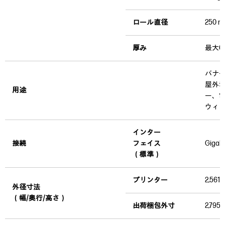
ロール直径
250 
厚み
最大0.
バナ
屋外
用途
ー、電
ウィ
インター
接続
フェイス
Gigab
（標準）
プリンター
2,561 
外径寸法
（幅/奥行/高さ）
出荷梱包外寸
2,795 