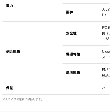
電力
入力電
要件
Hz）
IEC 
安全性
拠）
ージー
適合規格
Cla
電磁特性
ストラ
ENE
環境規格
REAC
保証
ハード
※スワイプで左右に移動します。