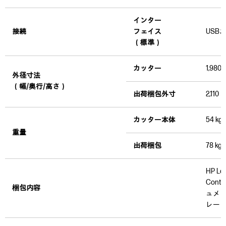
インター
接続
フェイス
USBお
（標準）
カッター
1,980 
外径寸法
（幅/奥行/高さ）
出荷梱包外寸
2,110 
カッター本体
54 kg
重量
出荷梱包
78 kg
HP L
Con
梱包内容
ュメ
レード