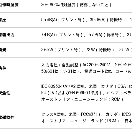
動作時湿度
20～80 %相対湿度（結露しないこと）
音圧
55 dB(A)（プリント時）、39 dB(A)（待機時）、
音響出力
7.4 B(A)（プリント時）、 5.7 B(A)（待機時）、3
消費
2.6 kW（プリント時）、72 W（待機時）、2.5 
入力電圧（自動調整）AC 200～240 V（-10% +
条件
50/60 Hz（+/- 3 Hz）、電源コード2本、コード
IEC 60950-1+A1+A2 準拠。米国・カナダ（CSA lis
安全性
EU（LVDおよびEN 60950-1準拠）、ロシア・ベ
オーストラリア・ニュージーランド（RCM）
クラスA準拠。米国（FCC規則）、カナダ（ICES
電磁特性
オーストリア・ニュージーランド（RCM）、日本（