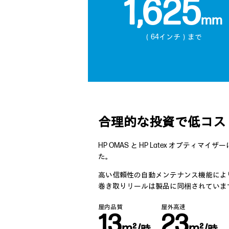
1,625
mm
（64インチ）まで
合理的な投資で低コス
HP OMAS と HP Latex オプテ
た。
高い信頼性の自動メンテナンス機能によ
巻き取りリールは製品に同梱されていま
屋内品質
屋外高速
13
23
m²/
m²/