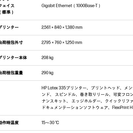
フェイス
Gigabit Ethernet（1000Base-T）
（標準）
プリンター
2,561 × 840 × 1,380 mm
出荷梱包外寸
2,795 × 760 × 1,250 mm
プリンター本体
208 kg
出荷梱包重量
290 kg
HP Latex 335プリンター、プリントヘッド
ンド、 スピンドル、巻き取りリール、可変フロ
ナンスキット、 エッジホルダー、クイックリフ
ドキュメンテーションソフトウェア、FlexiPrint
動作時温度
15～30 ℃