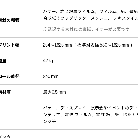
バナー、塩ビ粘着フィルム、フィルム、紙、壁紙
合成紙（ファブリック、メッシュ、 テキスタイ
素材の種類
※透過する素材には裏紙ライナーが必要です
プリント幅
254～1,625 mm （標準対応幅 580～1,625 mm）
重量
42 kg
ロール直径
250 mm
素材厚
最大0.5 mm
バナー、ディスプレイ、展示会やイベントのディ
ンテリア、電飾‐フィルム、電飾‐紙、壁、POP／
ング等
インター