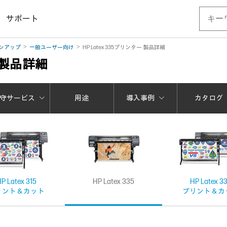
サポート
ンアップ
一般ユーザー向け
HP Latex 335プリンター 製品詳細
ー 製品詳細
守サービス
用途
導入事例
カタログ
P Latex 315
HP Latex 335
HP Latex 3
リント＆カット
プリント＆カ