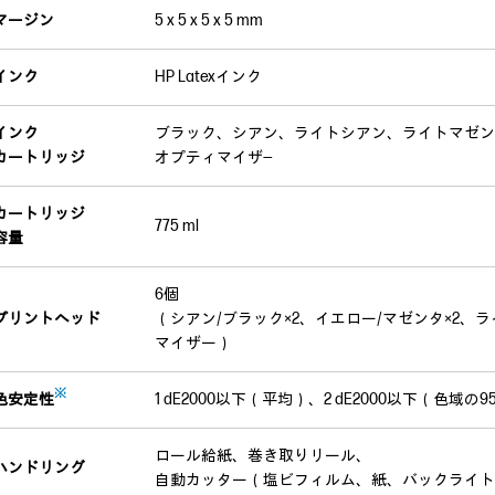
マージン
5 x 5 x 5 x 5 mm
インク
HP Latexインク
インク
ブラック、シアン、ライトシアン、ライトマゼン
カートリッジ
オプティマイザ―
カートリッジ
775 ml
容量
6個
プリントヘッド
（シアン/ブラック×2、イエロー/マゼンタ×2、
マイザー）
※
色安定性
1 dE2000以下（平均）、2 dE2000以下（色域の9
ロール給紙、巻き取りリール、
ハンドリング
自動カッター（塩ビフィルム、紙、バックライト