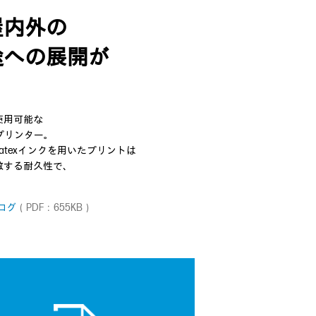
屋内外の
途への展開が
使用可能な
5 プリンター。
atexインクを用いたプリントは
敵する耐久性で、
タログ
（PDF：655KB）