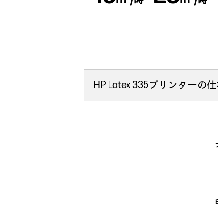
時
時
HP Latex 335プリンターの