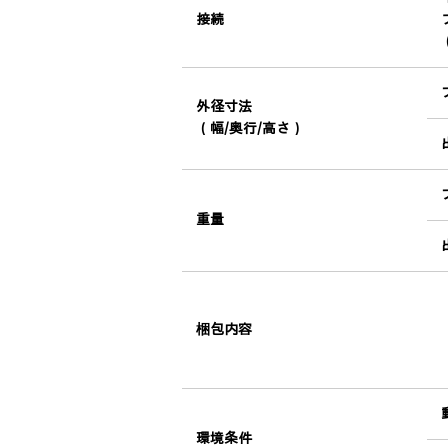
接続
外径寸法
（幅/奥行/高さ）
重量
梱包内容
環境条件