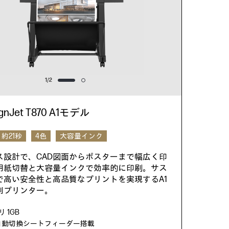
1
/
2
ignJet T870 A1モデル
約21秒
4色
大容量インク
ス設計で、CAD図面からポスターまで幅広く印
用紙切替と大容量インクで効率的に印刷。サス
で高い安全性と高品質なプリントを実現するA1
判プリンター。
 1GB
4自動切換シートフィーダー搭載