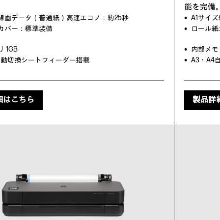
。
能を完備
ズ線画データ（普通紙）高速エコノ：約25秒
A1サイ
カバー：標準装備
ロール紙
 1GB
内部メモリ
4自動切換シートフィーダー搭載
A3・A
細はこちら
製品詳