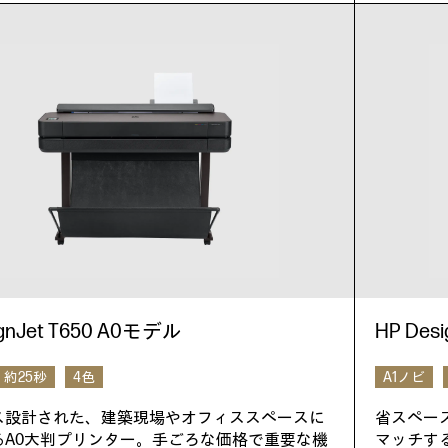
ignJet T650 A0モデル
HP Des
約25秒
4色
A1ノビ
ス設計された、建築現場やオフィススペースに
省スペー
るA0大判プリンター。手ごろな価格で重要な機
マッチす