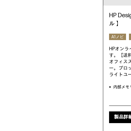
HP Desi
ル 】
A1ノビ
HPオン
す。【送
オフィス
ー。プロ
ライトユ
内部メモリ
製品詳