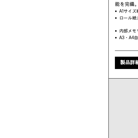
能を完備
A1サイ
ロール紙
内部メモリ
A3・A
製品詳