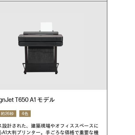
ignJet T650 A1 モデル
約26秒
4色
ス設計された、建築現場やオフィススペースに
るA1大判プリンター。手ごろな価格で重要な機