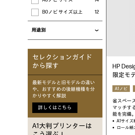
A0ノビ サイズ
14
B0ノビ サイズ以上
12
用途別
セレクションガイド
から探す
HP Desi
限定モ
最新モデルと旧モデルの違い
A1ノビ
や、おすすめの後継機種を分
かりやすく解説
省スペー
詳しくはこちら
マッチす
能を完備
A1サイ
A1大判プリンターは
ロール紙
こう選ぶ！