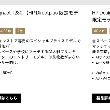
gnJet T230 【HP Directplus 限定モデ
HP Des
限定モ
約35秒
4色
A0ノビ
ラインストア専売のスペシャルプライスモデルで
省スペー
料無料】
マッチす
スペースや学校にマッチするA1大判プリンタ
能を完備
ッターのエントリーモデル、印刷枚数が少ない
A1サイ
ーザー向け。
ロール紙
 512MB
内部メモリ
A3・A
細はこちら
製品詳