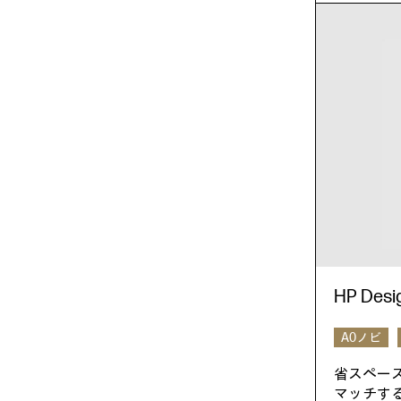
HP Des
A0ノビ
省スペー
マッチす