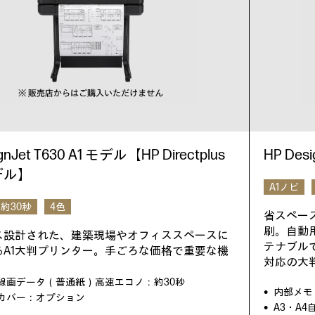
gnJet T630 A1 モデル【HP Directplus
HP Des
デル】
A1ノビ
約30秒
4色
省スペー
刷。自動
ス設計された、建築現場やオフィススペースに
テナブル
るA1大判プリンター。手ごろな価格で重要な機
対応の大
。
ズ線画データ（普通紙）高速エコノ：約30秒
内部メモリ
カバー：オプション
A3・A