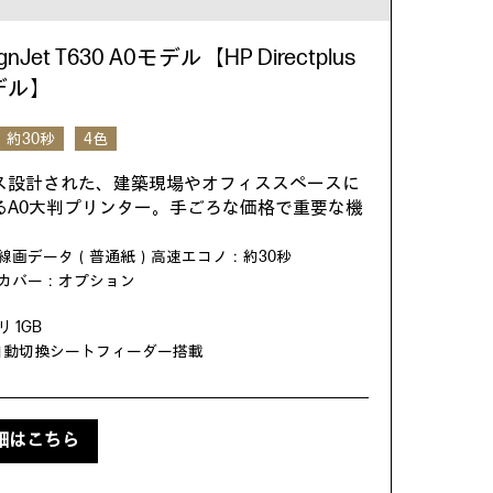
ignJet T630 A0モデル【HP Directplus
デル】
約30秒
4色
ス設計された、建築現場やオフィススペースに
るA0大判プリンター。手ごろな価格で重要な機
。
ズ線画データ（普通紙）高速エコノ：約30秒
カバー：オプション
 1GB
4自動切換シートフィーダー搭載
細はこちら