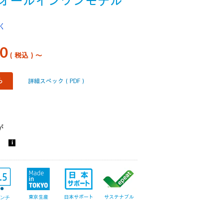
オールインワンモデル
く
00
（税込）～
ら
詳細スペック（PDF）
.5
東京生産
日本サポート
サステナブル
インチ