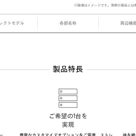
※画像はイメージです。実際の製品とは
レクトモデル
各部名称
周辺機
製品特長
ご希望の1台を
実現
サー、
豊富なカスタマイズオプションをご用意。ストレ
後を絶