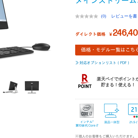
メインストリーム
(0)
レビューを書
評
価
値
246,4
な
ダイレクト価格
￥
し.
同
じ
価格・モデル一覧はこち
ペ
ー
ジ
≫ 対応オプションリスト（PDF）
の
リ
ン
ク。
21
インテル®
液晶一体型
21.5
第10世代 Core i7
※個人のお客様もご購入いただけます。