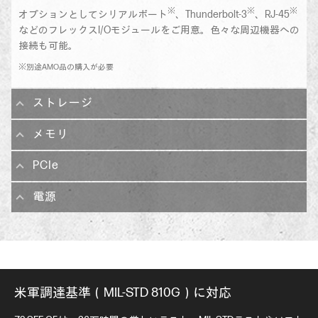
※
※
※
オプションとしてシリアルポート
、Thunderbolt-3
、RJ-45
などのフレックスI/Oモジュールをご用意。色々な周辺機器への
接続も可能。
※別途AMO品の購入が必要
ストレージ
メモリ
PCIe
電源
米軍調達基準（MIL-STD 810G）に対応