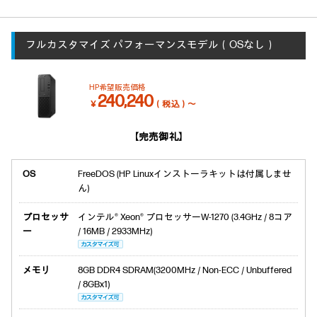
フルカスタマイズ
パフォーマンスモデル（OSなし）
HP希望販売価格
240,240
￥
（税込）～
【完売御礼】
OS
FreeDOS (HP Linuxインストーラキットは付属しませ
ん)
プロセッサ
インテル® Xeon® プロセッサーW-1270 (3.4GHz / 8コア
ー
/ 16MB / 2933MHz)
メモリ
8GB DDR4 SDRAM(3200MHz / Non-ECC / Unbuffered
/ 8GBx1)