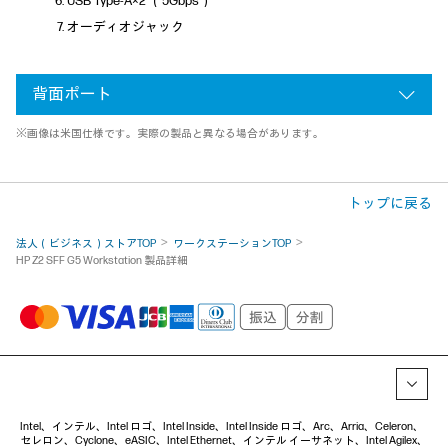
USB Type-A×2 （5Gbps）
オーディオジャック
背面ポート
※画像は米国仕様です。実際の製品と異なる場合があります。
トップに戻る
法人（ビジネス）ストアTOP
ワークステーションTOP
HP Z2 SFF G5 Workstation 製品詳細
Intel、インテル、Intel ロゴ、Intel Inside、Intel Inside ロゴ、Arc、Arria、Celeron、
セレロン、Cyclone、eASIC、Intel Ethernet、インテル イーサネット、Intel Agilex、