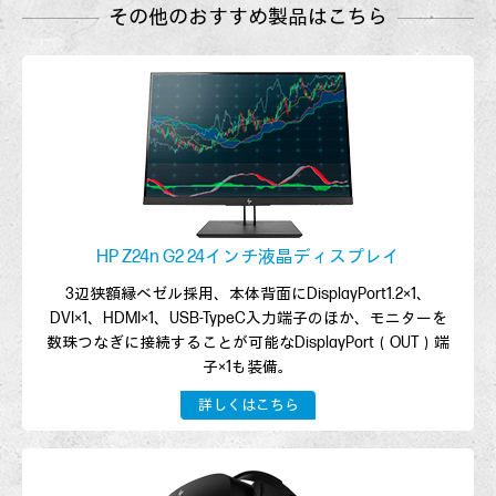
その他のおすすめ製品はこちら
HP Z24n G2 24インチ液晶ディスプレイ
3辺狭額縁ベゼル採用、本体背面にDisplayPort1.2×1、
DVI×1、HDMI×1、USB-TypeC入力端子のほか、モニターを
数珠つなぎに接続することが可能なDisplayPort（OUT）端
子×1も装備。
詳しくはこちら