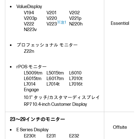
ValueDisplay
V194
V201
V202
V203p
V220
V221p
※注1
Essential
V222
V223
N220h
N223v
プロフェッショナル モニター
Z22n
rPOS モニター
L5009tm
L5015tm
L6010
L6015tm
L6017tm
L7010t
L7014
L7014t
L7016t
Engage
10.1” タッチ/カスタマーディスプレイ
RP7 10.4-inch Customer Display
23～29インチのモニター
Offsite
E Series Display
E230t
E231
E232