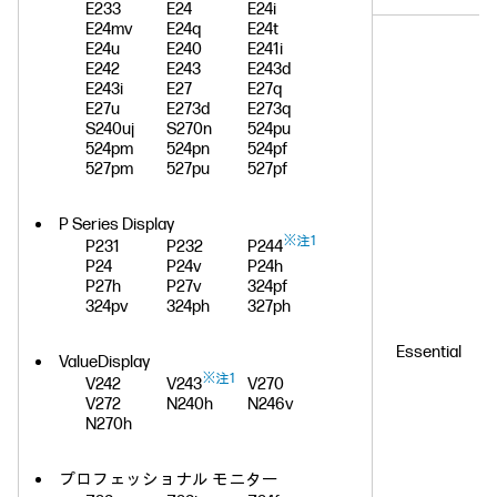
E233
E24
E24i
E24mv
E24q
E24t
E24u
E240
E241i
E242
E243
E243d
E243i
E27
E27q
E27u
E273d
E273q
S240uj
S270n
524pu
524pm
524pn
524pf
527pm
527pu
527pf
P Series Display
※注1
P231
P232
P244
P24
P24v
P24h
P27h
P27v
324pf
324pv
324ph
327ph
Essential
ValueDisplay
※注1
V242
V243
V270
V272
N240h
N246v
N270h
プロフェッショナル モニター