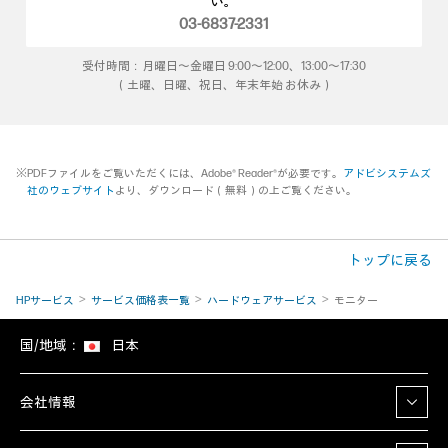
い。
03-6837-2331
受付時間：月曜日～金曜日 9:00～12:00、13:00～17:30
（土曜、日曜、祝日、年末年始 お休み）
※PDFファイルをご覧いただくには、Adobe® Reader®が必要です。
アドビシステムズ
社のウェブサイト
より、ダウンロード（無料）の上ご覧ください。
トップに戻る
HPサービス
サービス価格表一覧
ハードウェアサービス
モニター
国/地域：
日本
会社情報