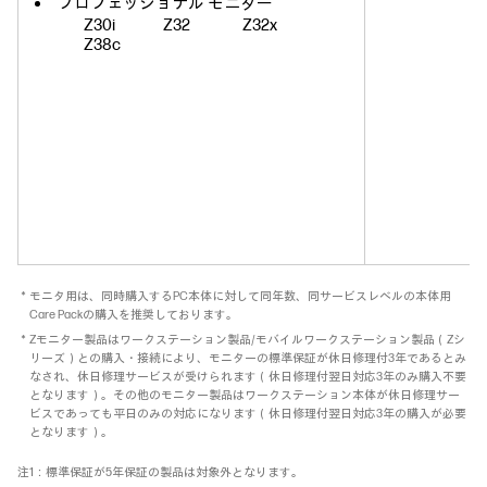
プロフェッショナル モニター
Z30i
Z32
Z32x
Z38c
＊モニタ用は、同時購入するPC本体に対して同年数、同サービスレベルの本体用
Care Packの購入を推奨しております。
＊Zモニター製品はワークステーション製品/モバイルワークステーション製品（Zシ
リーズ）との購入・接続により、モニターの標準保証が休日修理付3年であるとみ
なされ、休日修理サービスが受けられます（休日修理付翌日対応3年のみ購入不要
となります）。その他のモニター製品はワークステーション本体が休日修理サー
ビスであっても平日のみの対応になります（休日修理付翌日対応3年の購入が必要
となります）。
注1：標準保証が5年保証の製品は対象外となります。