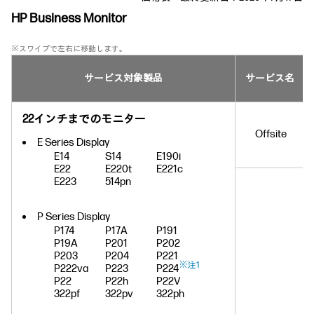
HP Business Monitor
※スワイプで左右に移動します。
サービス対象製品
サービス名
22インチまでのモニター
Offsite
E Series Display
E14
S14
E190i
E22
E220t
E221c
E223
514pn
P Series Display
P174
P17A
P191
P19A
P201
P202
P203
P204
P221
※注1
P222va
P223
P224
P22
P22h
P22V
322pf
322pv
322ph