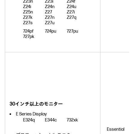
Z23n
Z23i
Z24f
Z24i
Z24n
Z24u
Z25n
Z27
Z27i
Z27k
Z27n
Z27q
Z27s
Z27u
724pf
724pu
727pu
727pk
30インチ以上のモニター
E Series Display
E324q
E344c
732xk
Essential