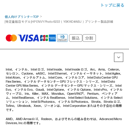
トップに戻る
個人向けプリンターTOP
[特定量販店モデル]HP ENVY Photo 6222（Y0K14D#ABJ）プリンター製品詳細
Intel、インテル、Intel ロゴ、Intel Inside、Intel Inside ロゴ、Arc、Arria、Celeron、
セレロン、Cyclone、eASIC、Intel Ethernet、インテル イーサネット、Intel Agilex、
Intel Atom、インテルアトム、Intel Core、インテルコア、Intel Data Center GPU
Flex Series、インテル データセンター GPU フレックス・シリーズ、Intel Data
Center GPU Max Series、インテル データセンター GPU マックス・シリーズ、Intel
Evo、インテル Evo、Gaudi、Intel Optane、インテル Optane、Intel vPro、インテル
ヴィープロ、Iris、Killer、MAX、Movidius、OpenVINO™、 Pentium、ペンティア
ム、Intel RealSense、インテル RealSense、Intel Select Solutions、インテル Select
ソリューション、Intel Si Photonics、インテル Si Photonics、Stratix、Stratix ロゴ、
Tofino、Ultrabook、Xeon、ジーオンは、Intel Corporation またはその子会社の商標
です。
AMD、AMD Arrowロゴ、Radeon、およびそれらの組み合わせは、Advanced Micro
Devices, Inc.の商標です。