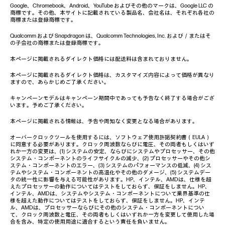
Google、Chromebook、Android、YouTube およびその他のマークは、Google LLC の
商標です。その他、本サイトに記載されている製品名、会社名は、それぞれ各社の
商標または登録商標です。
Qualcomm および Snapdragon は、Qualcomm Technologies, Inc. および／またはそ
の子会社の商標または登録商標です。
本ページに掲載されるダイレクト価格には配送料は含まれておりません。
本ページに掲載されるダイレクト価格は、カスタマイズ内容によって価格が異なり
ますので、あらかじめご了承ください。
キャンペーンモデルはキャンペーン期間中であっても予告なく終了する場合がござ
います。予めご了承ください。
本ページに掲載される情報は、予告や周知なく変更となる場合があります。
オーバークロックツールを使用するには、ソフトウェア使用許諾契約書（EULA）
に同意する必要があります。クロック周波数ならびに電圧、その両者もしくはいず
れか一方の変更は、(1) システムの安定、ならびにシステムやプロセッサー、その他
システム・コンポーネントのライフサイクルの減少、(2) プロセッサーやその他シ
ステム・コンポーネントのエラー、(3) システムのパフォーマンスの低減、(4) シス
テムやシステム・コンポーネントの高温化やその他のダメージ、(5) システムデー
タの統一性に影響を与える可能性があります。HP、インテル、AMDは、仕様を超
えたプロセッサーの動作についてはテストをしておらず、保証をしません。HP、
インテル、AMDは、システムやシステム・コンポーネントについて業界基準の仕
様を超えた動作についてはテストをしておらず、保証をしません。HP、インテ
ル、AMDは、プロセッサーならびにその他のシステム・コンポーネントについ
て、クロック周波数と電圧、その両者もしくはいずれか一方を変更して使用した場
合を含み、特定の使用用途に適合するという責任を負いません。