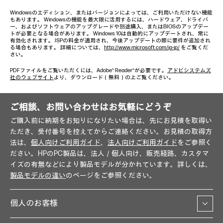
Windowsのエディション、またはバージョンによっては、ご利用いただけない機能
もあります。 Windowsの機能を最大限に活用するには、ハードウェア、ドライバ
ー、およびソフトウェアのアップグレードや別途購入、またはBIOSのアップデー
トが必要となる場合があります。 Windows 10は自動的にアップデートされ、常に
有効化されます。 ISPの料金が適用され、今後アップデートの際に要件が追加され
る場合もあります。 詳細については、
http://www.microsoft.com/ja-jp/
をご覧くだ
さい。
PDFファイルをご覧いただくには、Adobe® Reader®が必要です。
アドビシステムズ
社のウェブサイト
より、ダウンロード（無料）の上ご覧ください。
ご相談、お問い合わせはお気軽にどうぞ
ご購入前に納期をお知りになりたい場合は、先にお見積を取得い
ただき、受付番号を控えてからご連絡ください。お見積の取得方
法は、
個人向けご利用ガイド
、
法人向けご利用ガイド
をご参照く
ださい。HPのPC製品は、法人／個人向け、販売経路、カスタマ
イズの有無などにより製品モデルが分かれています。詳しくは、
製品モデルの違い
のページをご参照ください。
個人のお客様