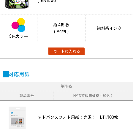
(T6N11AA)
約 415 枚
染料系インク
（A4判）
3色カラー
カートに入れる
■対応用紙
製品名
製品番号
HP希望販売価格（税込）
アドバンスフォト用紙（光沢） L判/100枚