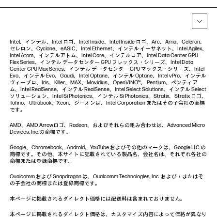
Intel、インテル、Intel ロゴ、Intel Inside、Intel Inside ロゴ、Arc、Arria、Celeron、
セレロン、Cyclone、eASIC、Intel Ethernet、インテル イーサネット、Intel Agilex、
Intel Atom、インテルアトム、Intel Core、インテルコア、Intel Data Center GPU
Flex Series、インテル データセンター GPU フレックス・シリーズ、Intel Data
Center GPU Max Series、インテル データセンター GPU マックス・シリーズ、Intel
Evo、インテル Evo、Gaudi、Intel Optane、インテル Optane、Intel vPro、インテル
ヴィープロ、Iris、Killer、MAX、Movidius、OpenVINO™、 Pentium、ペンティア
ム、Intel RealSense、インテル RealSense、Intel Select Solutions、インテル Select
ソリューション、Intel Si Photonics、インテル Si Photonics、Stratix、Stratix ロゴ、
Tofino、Ultrabook、Xeon、ジーオンは、Intel Corporation またはその子会社の商標
です。
AMD、AMD Arrowロゴ、Radeon、およびそれらの組み合わせは、Advanced Micro
Devices, Inc.の商標です。
Google、Chromebook、Android、YouTube およびその他のマークは、Google LLC の
商標です。その他、本サイトに記載されている製品名、会社名は、それぞれ各社の
商標または登録商標です。
Qualcomm および Snapdragon は、Qualcomm Technologies, Inc. および／またはそ
の子会社の商標または登録商標です。
本ページに掲載されるダイレクト価格には配送料は含まれておりません。
本ページに掲載されるダイレクト価格は、カスタマイズ内容によって価格が異なり