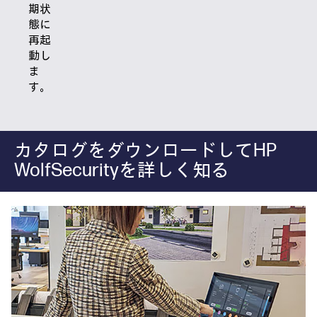
期状
態に
再起
動し
ま
す。
カタログをダウンロードしてHP
WolfSecurityを詳しく知る