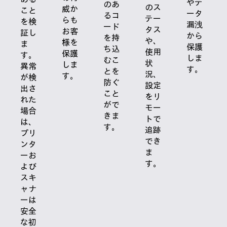
やデ
のあ
のス
威か
こと
ータ
るコ
テー
らも
を検
漏洩
ード
タス
お客
証し
から
を持
や、
様を
ま
保護
ち込
使用
保護
す。
しま
むこ
状
しま
異常
す。
とを
況、
す。
が検
防ぐ
設定
出さ
こと
をリ
れた
がで
モー
場合
きま
トで
は、
す。
追跡
プリ
でき
ンタ
ま
ーお
す。
よび
スキ
ャナ
ーは
安全
な初