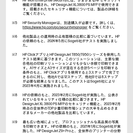
HP Wolf Enterprise Securityには、さまざまなHPセキュリティ
機能が搭載され、HP DesignJet XL3800 PS MFPで使用できま
す。搭載されたセキュリティ機能については、製品の詳細を
ご覧ください。
HP Security Managerは、別途購入が必要です。詳しくは、
https://www.hp.com/go/securitymanager
をご覧ください。
他社製品との運用時の占有面積の比較に基づいています。HP
の依頼のもと、2024年5月にSogeti社がテストを実施しまし
た。
HP ClickアプリとHP DesignJet T850/T950シリーズを使用した
テスト結果に基づきます。このソリューションは、主要な競
合他社の印刷ソリューションよりも少ない手順で印刷できま
す。A1サイズとA3サイズが混在する合計5ページを印刷する
条件のもと、HP Clickアプリを使用すると3ステップで完了で
きるのに対し、他社Aでは12ステップ、他社Bでは8ステップ
が必要な結果となりました。このテストはSogeti社により
2023年4月に実施されました。
HPの依頼のもと、2023年2月にSogeti社が実施した、公表さ
れているセキュリティ仕様の比較に基づきます。HP
DesignJet XL 3800 PS MFPのセキュリティ機能と、2023年2月
時点の全世界のTDP少量印刷市場シェアの大半を占めるさま
ざまなメーカーの他社製品を比較しています。
最も広い色域によって、プロフェッショナルな高品質の写真
を印刷できます。HPの依頼のもと、2021年1月にSogeti社が実
施した、HP DesignJet Z9+ Proと、全世界のプリンターの分野