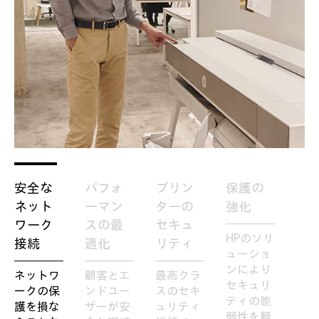
安全な
パフォ
プリン
保護の
ネット
ーマン
ターの
強化
ワーク
スの最
セキュ
HPのソリ
接続
適化
リティ
ューショ
ンにより
ネットワ
顧客とエ
最高クラ
セキュリ
ークの保
ンドユー
スのセキ
ティの脆
護を損な
ザーが安
ュリティ
弱性を軽