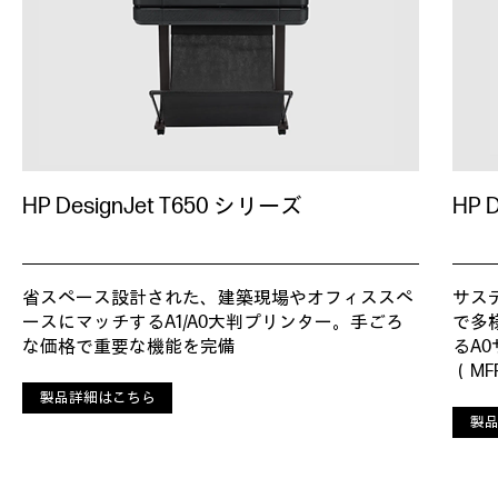
HP DesignJet T650 シリーズ
HP 
省スペース設計された、建築現場やオフィススペ
サス
ースにマッチするA1/A0大判プリンター。手ごろ
で多
な価格で重要な機能を完備
るA
（MF
製品詳細はこちら
製