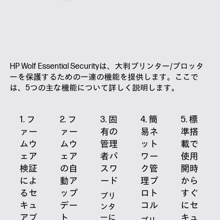
HP Wolf Essential Securityは、大判プリンター/プロッタ
ーを保護するための一連の機能を提供します。ここで
は、5つの主な機能について詳しく説明します。
1. フ
2. フ
3. 固
4. 簡
5. 標
ァー
ァー
有の
易ネ
準搭
ムウ
ムウ
管理
ット
載で
ェア
ェア
者
パ
ワー
使用
検証
の
自
スワ
ク
管
開時
によ
動ア
ード
理プ
から
る
セ
ップ
ロト
すぐ
プリ
キュ
デー
コル
にセ
ンタ
アブ
ト
キュ
ーに