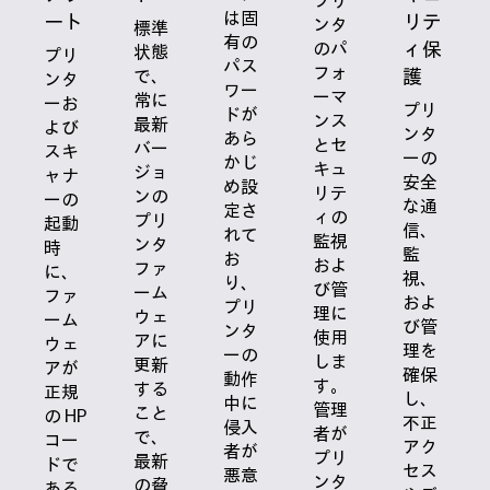
プリ
は固
ート
リテ
ンタ
標準
有の
ィ保
のパ
状態
プリ
パス
フォ
護
で、
ンタ
ワー
ーマ
常に
ーお
プリ
ドが
ンス
最新
よび
ンタ
あら
とセ
バー
スキ
ーの
かじ
キュ
ジョ
ャナ
安全
め設
リテ
ンの
ーの
な通
定さ
ィの
プリ
起動
信、
れて
監視
ンタ
時
監
お
およ
ファ
に、
視、
り、
び管
ーム
ファ
およ
プリ
理に
ウェ
ーム
び管
ンタ
使用
アに
ウェ
理を
ーの
しま
更新
アが
確保
動作
す。
する
正規
し、
中に
管理
こと
の HP
不正
侵入
者が
で、
コー
アク
者が
プリ
最新
ドで
セス
悪意
ンタ
の脅
ある