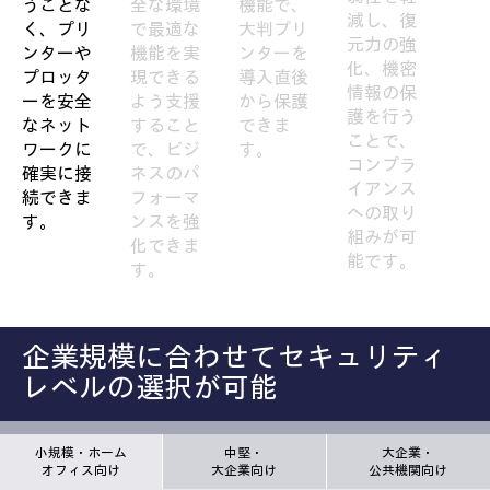
うことな
全な環境
機能で、
減し、復
く、プリ
で最適な
大判プリ
元力の強
ンターや
機能を実
ンターを
化、機密
プロッタ
現できる
導入直後
情報の保
ーを安全
よう支援
から保護
護を行う
なネット
すること
できま
ことで、
ワークに
で、ビジ
す。
コンプラ
確実に接
ネスのパ
イアンス
続できま
フォーマ
への取り
す。
ンスを強
組みが可
化できま
能です。
す。
企業規模に合わせてセキュリティ
レベルの選択が可能
小規模・ホーム
中堅・
大企業・
オフィス向け
大企業向け
公共機関向け