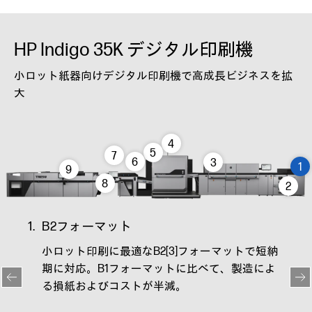
HP Indigo 35K デジタル印刷機
小ロット紙器向けデジタル印刷機で高成長ビジネスを拡
大
4
5
7
6
3
1
9
8
2
1.
B2フォーマット
2.
パ
、柔軟
小ロット印刷に最適なB2[3]フォーマットで短納
ド
お
期に対応。B1フォーマットに比べて、製造によ
プ
されてい
る損紙およびコストが半減。
替
応。