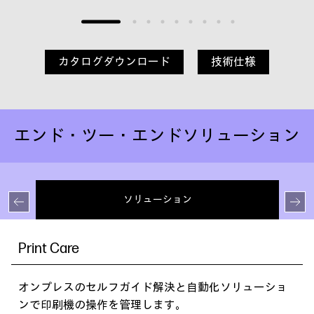
カタログダウンロード
技術仕様
エンド・ツー・エンドソリューション
ソリューション
H
向
Print Care
シ
の
棚
オンプレスのセルフガイド解決と自動化ソリューショ
進
実
ンで印刷機の操作を管理します。
パ