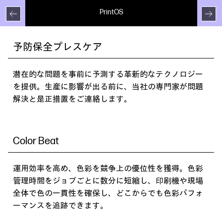
PrintOS
H
向
予防保全プレスケア
シ
の
棚
潜在的な問題を事前に予測する革新的なテクノロジー
進
実
を提供。生産に影響が出る前に、当社の専門家が問題
パ
解決と是正措置をご連絡します。
ム
ル
紙
。
す
Color Beat
運用効率を高め、色彩を競争上の優位性を獲得。色彩
管理時間をジョブごとに数分に短縮し、印刷機や現場
全体で色の一貫性を確保し、どこからでも色彩パフォ
ーマンスを追跡できます。