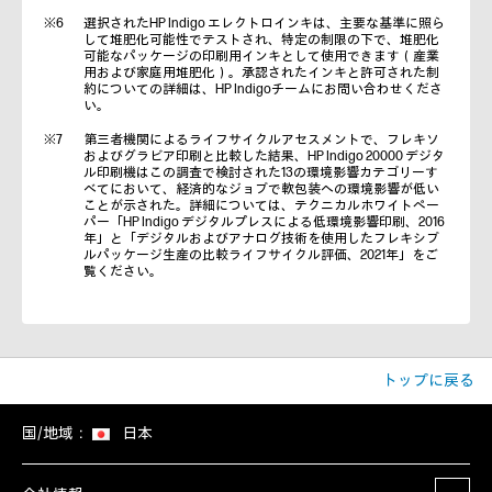
選択されたHP Indigo エレクトロインキは、主要な基準に照ら
して堆肥化可能性でテストされ、特定の制限の下で、堆肥化
可能なパッケージの印刷用インキとして使用できます（産業
用および家庭用堆肥化）。承認されたインキと許可された制
約についての詳細は、HP Indigoチームにお問い合わせくださ
い。
第三者機関によるライフサイクルアセスメントで、フレキソ
およびグラビア印刷と比較した結果、HP Indigo 20000 デジタ
ル印刷機はこの調査で検討された13の環境影響カテゴリーす
べてにおいて、経済的なジョブで軟包装への環境影響が低い
ことが示された。詳細については、テクニカルホワイトペー
パー「HP Indigo デジタルプレスによる低環境影響印刷、2016
年」と「デジタルおよびアナログ技術を使用したフレキシブ
ルパッケージ生産の比較ライフサイクル評価、2021年」をご
覧ください。
トップに戻る
国/地域：
日本