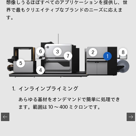
想像しうるほぼすべてのアプリケーションを提供し、世
界で最もクリエイティブなブランドのニーズに応えま
す。
6
3
2
8
7
1
5
4
1.
インラインプライミング
2.
省
およ
あらゆる基材をオンデマンドで簡単に処理でき
高
スケ
ます。範囲は 10 ～ 400 ミクロンです。
内
てフ
を