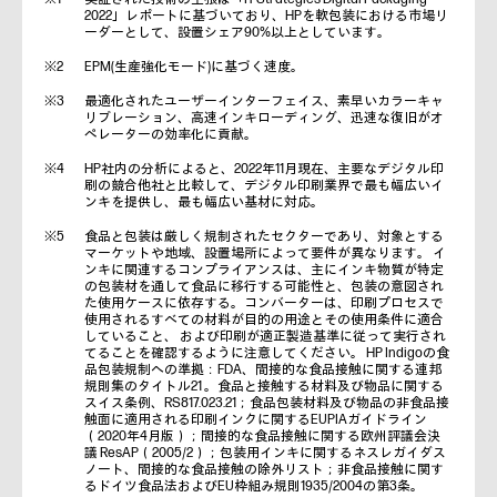
2022」レポートに基づいており、HPを軟包装における市場リ
ーダーとして、設置シェア90%以上としています。
EPM(生産強化モード)に基づく速度。
最適化されたユーザーインターフェイス、素早いカラーキャ
リブレーション、高速インキローディング、迅速な復旧がオ
ペレーターの効率化に貢献。
HP社内の分析によると、2022年11月現在、主要なデジタル印
刷の競合他社と比較して、デジタル印刷業界で最も幅広いイ
ンキを提供し、最も幅広い基材に対応。
食品と包装は厳しく規制されたセクターであり、対象とする
マーケットや地域、設置場所によって要件が異なります。 イ
ンキに関連するコンプライアンスは、主にインキ物質が特定
の包装材を通して食品に移行する可能性と、包装の意図され
た使用ケースに依存する。コンバーターは、印刷プロセスで
使用されるすべての材料が目的の用途とその使用条件に適合
していること、 および印刷が適正製造基準に従って実行され
てることを確認するように注意してください。 HP Indigoの食
品包装規制への準拠：FDA、間接的な食品接触に関する連邦
規則集のタイトル21 。食品と接触する材料及び物品に関する
スイス条例、RS817.023.21；食品包装材料及び物品の非食品接
触面に適用される印刷インクに関するEUPIAガイドライン
（2020年4月版）；間接的な食品接触に関する欧州評議会決
議 ResAP（2005/2）；包装用インキに関するネスレガイダス
ノート、間接的な食品接触の除外リスト；非食品接触に関す
るドイツ食品法およびEU枠組み規則1935/2004の第3条。