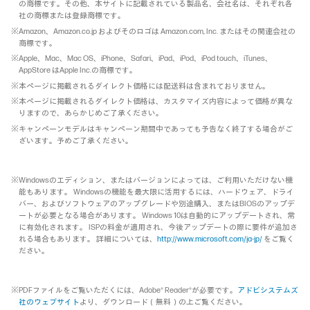
の商標です。その他、本サイトに記載されている製品名、会社名は、それぞれ各
社の商標または登録商標です。
※Amazon、Amazon.co.jp およびそのロゴは Amazon.com, Inc. またはその関連会社の
商標です。
※Apple、Mac、Mac OS、iPhone、Safari、iPad、iPod、iPod touch、iTunes、
AppStore はApple Inc.の商標です。
※本ページに掲載されるダイレクト価格には配送料は含まれておりません。
※本ページに掲載されるダイレクト価格は、カスタマイズ内容によって価格が異な
りますので、あらかじめご了承ください。
※キャンペーンモデルはキャンペーン期間中であっても予告なく終了する場合がご
ざいます。予めご了承ください。
※Windowsのエディション、またはバージョンによっては、ご利用いただけない機
能もあります。 Windowsの機能を最大限に活用するには、ハードウェア、ドライ
バー、およびソフトウェアのアップグレードや別途購入、またはBIOSのアップデ
ートが必要となる場合があります。 Windows 10は自動的にアップデートされ、常
に有効化されます。 ISPの料金が適用され、今後アップデートの際に要件が追加さ
れる場合もあります。 詳細については、
http://www.microsoft.com/ja-jp/
をご覧く
ださい。
※PDFファイルをご覧いただくには、Adobe® Reader®が必要です。
アドビシステムズ
社のウェブサイト
より、ダウンロード（無料）の上ご覧ください。