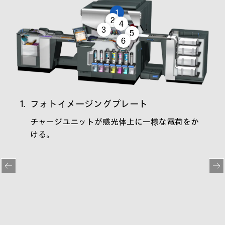
1
2
4
3
5
6
1.
フォトイメージングプレート
2.
レ
ット
チャージユニットが感光体上に一様な電荷をか
レ
ける。
す
繰り
る。
ショッ
すべて
蓄積