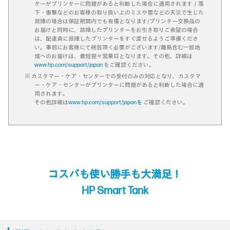
ターがプリンターに問題があると判断した場合に適用されます／落
下・衝撃などのお客様の取り扱い上のミスや雷などの天災で生じた
故障の場合は保証期間内でも有償となります/プリンター交換品の
お届けと同時に、故障したプリンターをお引き取りご希望の場合
は、配達員に故障したプリンターをすぐ渡せるようご準備くださ
い。事前にお客様にて梱包頂く必要がございます/離島含む一部地
域へのお届けは、最短翌々営業日となります。その他、詳細は
www.hp.com/support/japan
をご確認ください。
※ カスタマー・ケア・センターでの受付のみの対応となり、カスタマ
ー・ケア・センターがプリンターに問題があると判断した場合に適
用されます。
その他詳細は
www.hp.com/support/japanを
ご確認ください。
コスパも使い勝手も大満足！
HP Smart Tank