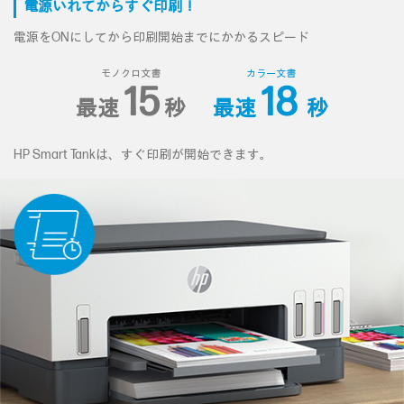
電源いれてからすぐ印刷！
電源をONにしてから印刷開始までにかかるスピード
モノクロ文書
カラー文書
15
18
最速
秒
最速
秒
HP Smart Tankは、すぐ印刷が開始できます。