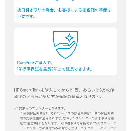
後日引き取りの場合、お客様による梱包箱の準備は
不要です。
CarePackご購入で、
1年標準保証を最長3年まで延長できます。
HP Smart Tankを購入してから1年間、あるいは3万枚印
刷後のどちらか早い方が保証の基準となります。
※1 交換用のプリンターとなります。
＊ 無償保証期間は1年です/サービスの該当条件は1年間の保証期間
内の対象機種に適用されます/故障したプリンターの引き取りは最
短で“翌営業日”となります。同時引取りも可能です/カスタマー・ケ
ア・センターでの受付のみの対応となり、カスタマー・ケア・セン