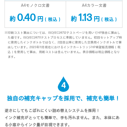
A4モノクロ文書
A4カラー文書
0.40
1.13
約
円
約
円
（税込）
（税込）
※印刷コスト算出については、ISO/IEC24712テストページを用いてHP独自に算出し
た値です。ISO/IEC24711テストプロセスに準拠していません。初回セットアップ時
に使用したインクボトルではなく、2回目以降に使用した交換用インクボトルで算
出しています。2023年11月現在におけるインクカートリッジHP希望販売価格（税
込）を使用して算出、用紙コストは含んでいません。表示価格は税込価格となり
ます。
4
独自の補充キャップを採用で、補充も簡単！
逆さにしてもこぼれにくい詰め替えシステムを採用！
インク補充がとっても簡単で、手も汚れません。また、本体にあ
る小窓からインク量が目視できます。