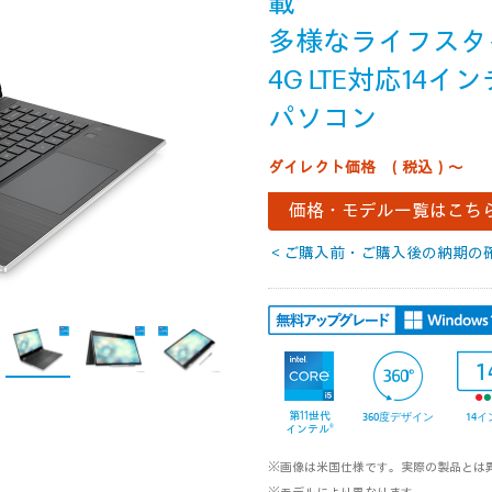
載
多様なライフスタ
4G LTE対応14
パソコン
ダイレクト価格
（税込）～
価格・モデル一覧はこち
＜ご購入前・ご購入後の納期の
1
第11世代
360度デザイン
14イ
インテル®
※画像は米国仕様です。実際の製品とは