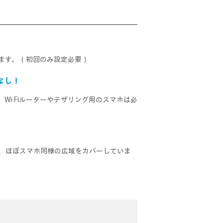
ます。（初回のみ設定必要）
なし！
け。Wi-Fiルーターやテザリング用のスマホは必
違い、ほぼスマホ同様の広域をカバーしていま