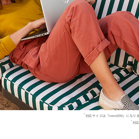
*
対応サイズは「nanoSIM」になり
*
対応