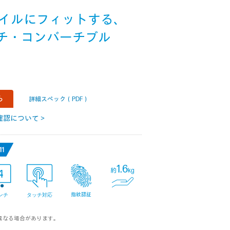
イルにフィットする、
インチ・コンバーチブル
ら
詳細スペック（PDF）
確認について＞
1.6
約
kg
4
指紋認証
ンチ
タッチ対応
異なる場合があります。