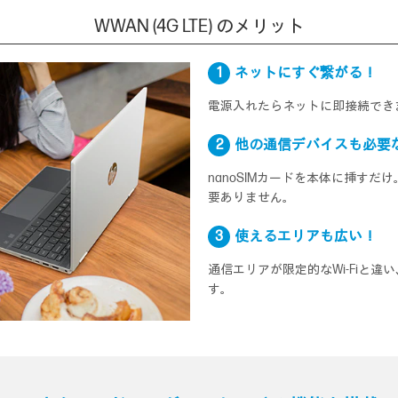
WWAN (4G LTE) のメリット
1
ネットにすぐ繋がる！
電源入れたらネットに即接続でき
2
他の通信デバイスも必要
nanoSIMカードを本体に挿すだ
要ありません。
3
使えるエリアも広い！
通信エリアが限定的なWi-Fiと
す。