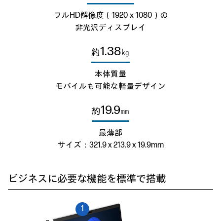
フルHD解像度（1920ｘ1080）の
非光沢ディスプレイ
1.38
約
㎏
本体質量
モバイルも可能な軽量デザイン
19.9
約
㎜
最薄部
サイズ：321.9 x 213.9 x 19.9mm
ビジネスに必要な機能を標準で搭載
1