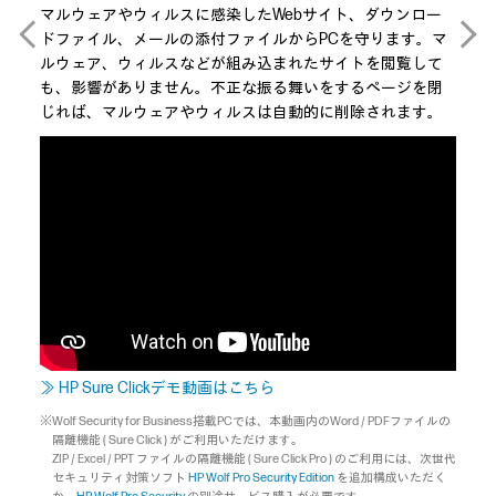
マルウェアやウィルスに感染したWebサイト、ダウンロー
ディ
。
ドファイル、メールの添付ファイルからPCを守ります。マ
ック
メラ
ルウェア、ウィルスなどが組み込まれたサイトを閲覧して
HP 
も、影響がありません。不正な振る舞いをするページを閉
ルウ
じれば、マルウェアやウィルスは自動的に削除されます。
10
≫ HP Sure Clickデモ動画はこちら
※Wolf Security for Business搭載PCでは、本動画内のWord / PDFファイルの
隔離機能 ( Sure Click ) がご利用いただけます。
ZIP / Excel / PPT ファイルの隔離機能 ( Sure Click Pro ) のご利用には、次世代
セキュリティ対策ソフト
HP Wolf Pro Security Edition
を追加構成いただく