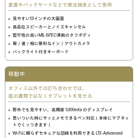
倉庫やバックヤードなどで発注端末として使用
見やすい13インチの大画面
高品位スピーカーとノイズキャンセル
堅牢性の高いMIL-SPEC準拠のタフボディ
報／連／相に便利なイン／アウトカメラ
バックライト付きキーボード
移動中
オフィス以外での打ち合わせでは、
紙の書類ではなくタブレットを見せる
野外でも見やすい、高輝度 1,000nits のディスプレイ
思いついた時にサッとメモできるペン対応（本体にマグネッ
トでくっつきます）
Wi-Fiに頼らずセキュアな回線を利用できる LTE-Advanced