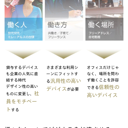
貸与するデバイス
さまざまな利用シ
オフィスだけじゃ
も
企業の人気に直
ーンにフィットす
なく、
場所を問わ
結する時代
ず働くことを許容
汎用性の高い
る
デザイン性の高い
信頼性の
できる
デバイス
が必要
社
ものに変更し、
高いデバイス
員をモチベー
ト
する