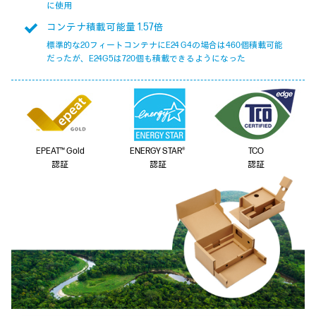
に使用
コンテナ積載可能量 1.57倍
標準的な20フィートコンテナにE24 G4の場合は460個積載可能
だったが、E24G5は720個も積載できるようになった
EPEAT™ Gold
ENERGY STAR®
TCO
認証
認証
認証