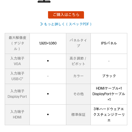
ご購入はこちら
≫ もっと詳しく（スペックPDF）
最大解像度
パネルタイ
（デジタ
1,920×1,080
IPSパネル
プ
ル）
入力端子
高さ調節／
●
‐
VGA
ピボット
入力端子
‐
カラー
ブラック
USB-C®
HDMIケーブル×1
入力端子
●
その他
DisplayPortケーブル
Display Port
×1
3年ハードウェアエ
入力端子
●
標準保証
クスチェンジクーリ
HDMI
エ