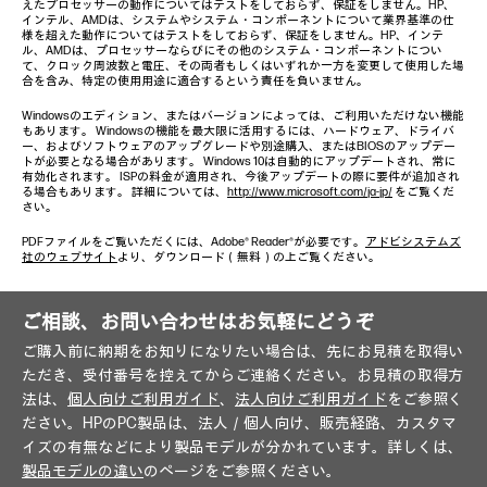
えたプロセッサーの動作についてはテストをしておらず、保証をしません。HP、
インテル、AMDは、システムやシステム・コンポーネントについて業界基準の仕
様を超えた動作についてはテストをしておらず、保証をしません。HP、インテ
ル、AMDは、プロセッサーならびにその他のシステム・コンポーネントについ
て、クロック周波数と電圧、その両者もしくはいずれか一方を変更して使用した場
合を含み、特定の使用用途に適合するという責任を負いません。
Windowsのエディション、またはバージョンによっては、ご利用いただけない機能
もあります。 Windowsの機能を最大限に活用するには、ハードウェア、ドライバ
ー、およびソフトウェアのアップグレードや別途購入、またはBIOSのアップデー
トが必要となる場合があります。 Windows 10は自動的にアップデートされ、常に
有効化されます。 ISPの料金が適用され、今後アップデートの際に要件が追加され
る場合もあります。 詳細については、
http://www.microsoft.com/ja-jp/
をご覧くだ
さい。
PDFファイルをご覧いただくには、Adobe® Reader®が必要です。
アドビシステムズ
社のウェブサイト
より、ダウンロード（無料）の上ご覧ください。
ご相談、お問い合わせはお気軽にどうぞ
ご購入前に納期をお知りになりたい場合は、先にお見積を取得い
ただき、受付番号を控えてからご連絡ください。お見積の取得方
法は、
個人向けご利用ガイド
、
法人向けご利用ガイド
をご参照く
ださい。HPのPC製品は、法人／個人向け、販売経路、カスタマ
イズの有無などにより製品モデルが分かれています。詳しくは、
製品モデルの違い
のページをご参照ください。