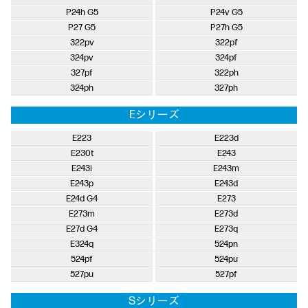
P24h G5
P24v G5
P27 G5
P27h G5
322pv
322pf
324pv
324pf
327pf
322ph
324ph
327ph
Eシリーズ
E223
E223d
E230t
E243
E243i
E243m
E243p
E243d
E24d G4
E273
E273m
E273d
E27d G4
E273q
E324q
524pn
524pf
524pu
527pu
527pf
Sシリーズ