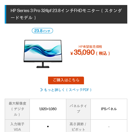
HP Series 3 Pro 324pf 23.8インチFHDモニター（スタンダ
ードモデル）
HP希望販売価格
35,090
￥
（税込）
ご購入はこちら
≫ もっと詳しく（スペックPDF）
最大解像度
パネルタイ
（デジタ
1,920×1,080
IPSパネル
プ
ル）
入力端子
高さ調節／
●
‐
VGA
ピボット