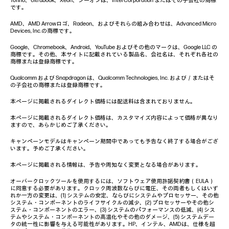
Tofino、Ultrabook、Xeon、ジーオンは、Intel Corporation またはその子会社の商標
です。
AMD、AMD Arrowロゴ、Radeon、およびそれらの組み合わせは、Advanced Micro
Devices, Inc.の商標です。
Google、Chromebook、Android、YouTube およびその他のマークは、Google LLC の
商標です。その他、本サイトに記載されている製品名、会社名は、それぞれ各社の
商標または登録商標です。
Qualcomm および Snapdragon は、Qualcomm Technologies, Inc. および／またはそ
の子会社の商標または登録商標です。
本ページに掲載されるダイレクト価格には配送料は含まれておりません。
本ページに掲載されるダイレクト価格は、カスタマイズ内容によって価格が異なり
ますので、あらかじめご了承ください。
キャンペーンモデルはキャンペーン期間中であっても予告なく終了する場合がござ
います。予めご了承ください。
本ページに掲載される情報は、予告や周知なく変更となる場合があります。
オーバークロックツールを使用するには、ソフトウェア使用許諾契約書（EULA）
に同意する必要があります。クロック周波数ならびに電圧、その両者もしくはいず
れか一方の変更は、(1) システムの安定、ならびにシステムやプロセッサー、その他
システム・コンポーネントのライフサイクルの減少、(2) プロセッサーやその他シ
ステム・コンポーネントのエラー、(3) システムのパフォーマンスの低減、(4) シス
テムやシステム・コンポーネントの高温化やその他のダメージ、(5) システムデー
タの統一性に影響を与える可能性があります。HP、インテル、AMDは、仕様を超