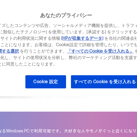
あなたのプライバシー
イズしたコンテンツや広告、ソーシャルメディア機能を提供し、トラフ
、それに類似したテクノロジー) を使用しています。[承認する] をクリック
5.0
(2)
レ
当サイトの利用状況に関する情報
(HPが収集するデータ)
を当社の関連会
ビ
ュ
￥
ことになります。お客様は、Cookie設定で詳細を管理したり、いつで
ー
関する選択
を行うことができます。
「すべての Cookie を受け入れる」
を
価格・モデル一覧
強化し、サイトの使用状況を分析し、弊社のマーケティング活動を支援
読
む.
ることに同意したことになります。
同
販売店モデルはこちら
じ
ペ
Cookie 設定
すべての Cookie を受け入れる
ー
ジ
の
リ
ン
ク。
なるWindows PCで利用可能です。
大好きな人やモノがぐっと近くになり