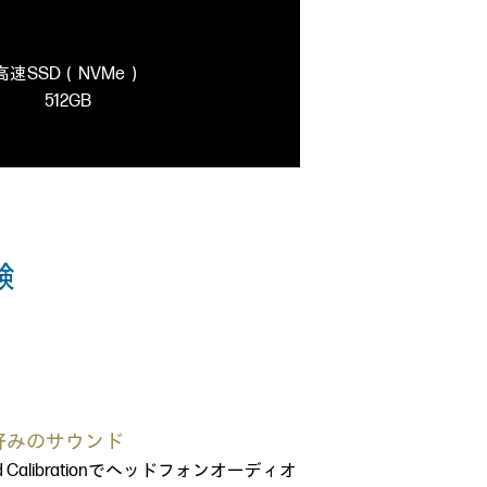
高速SSD（NVMe）
512GB
験
好みのサウンド
nd Calibrationでヘッドフォンオーディオ