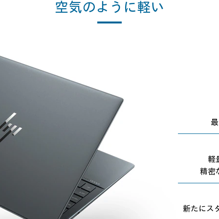
空気のように軽い
最
軽
精密
新たにスタイ