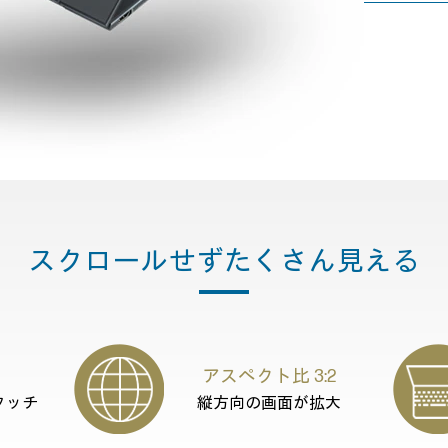
スクロールせず
たくさん見える
アスペクト比 3:2
タッチ
縦方向の画面が拡大