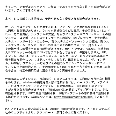
キャンペーンモデルはキャンペーン期間中であっても予告なく終了する場合がござ
います。予めご了承ください。
本ページに掲載される情報は、予告や周知なく変更となる場合があります。
オーバークロックツールを使用するには、ソフトウェア使用許諾契約書（EULA）
に同意する必要があります。クロック周波数ならびに電圧、その両者もしくはいず
れか一方の変更は、(1) システムの安定、ならびにシステムやプロセッサー、その他
システム・コンポーネントのライフサイクルの減少、(2) プロセッサーやその他シ
ステム・コンポーネントのエラー、(3) システムのパフォーマンスの低減、(4) シス
テムやシステム・コンポーネントの高温化やその他のダメージ、(5) システムデー
タの統一性に影響を与える可能性があります。HP、インテル、AMDは、仕様を超
えたプロセッサーの動作についてはテストをしておらず、保証をしません。HP、
インテル、AMDは、システムやシステム・コンポーネントについて業界基準の仕
様を超えた動作についてはテストをしておらず、保証をしません。HP、インテ
ル、AMDは、プロセッサーならびにその他のシステム・コンポーネントについ
て、クロック周波数と電圧、その両者もしくはいずれか一方を変更して使用した場
合を含み、特定の使用用途に適合するという責任を負いません。
Windowsのエディション、またはバージョンによっては、ご利用いただけない機能
もあります。 Windowsの機能を最大限に活用するには、ハードウェア、ドライバ
ー、およびソフトウェアのアップグレードや別途購入、またはBIOSのアップデー
トが必要となる場合があります。 Windows 10は自動的にアップデートされ、常に
有効化されます。 ISPの料金が適用され、今後アップデートの際に要件が追加され
る場合もあります。 詳細については、
http://www.microsoft.com/ja-jp/
をご覧くだ
さい。
PDFファイルをご覧いただくには、Adobe® Reader®が必要です。
アドビシステムズ
社のウェブサイト
より、ダウンロード（無料）の上ご覧ください。