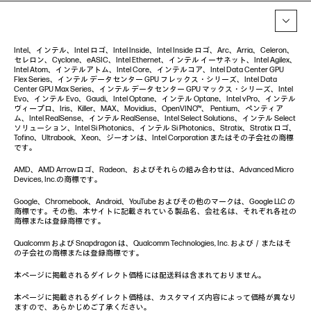
Intel、インテル、Intel ロゴ、Intel Inside、Intel Inside ロゴ、Arc、Arria、Celeron、
セレロン、Cyclone、eASIC、Intel Ethernet、インテル イーサネット、Intel Agilex、
Intel Atom、インテルアトム、Intel Core、インテルコア、Intel Data Center GPU
Flex Series、インテル データセンター GPU フレックス・シリーズ、Intel Data
Center GPU Max Series、インテル データセンター GPU マックス・シリーズ、Intel
Evo、インテル Evo、Gaudi、Intel Optane、インテル Optane、Intel vPro、インテル
ヴィープロ、Iris、Killer、MAX、Movidius、OpenVINO™、 Pentium、ペンティア
ム、Intel RealSense、インテル RealSense、Intel Select Solutions、インテル Select
ソリューション、Intel Si Photonics、インテル Si Photonics、Stratix、Stratix ロゴ、
Tofino、Ultrabook、Xeon、ジーオンは、Intel Corporation またはその子会社の商標
です。
AMD、AMD Arrowロゴ、Radeon、およびそれらの組み合わせは、Advanced Micro
Devices, Inc.の商標です。
Google、Chromebook、Android、YouTube およびその他のマークは、Google LLC の
商標です。その他、本サイトに記載されている製品名、会社名は、それぞれ各社の
商標または登録商標です。
Qualcomm および Snapdragon は、Qualcomm Technologies, Inc. および／またはそ
の子会社の商標または登録商標です。
本ページに掲載されるダイレクト価格には配送料は含まれておりません。
本ページに掲載されるダイレクト価格は、カスタマイズ内容によって価格が異なり
ますので、あらかじめご了承ください。