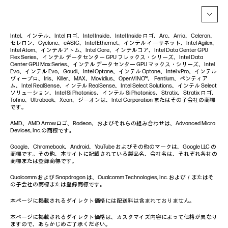
Intel、インテル、Intel ロゴ、Intel Inside、Intel Inside ロゴ、Arc、Arria、Celeron、
セレロン、Cyclone、eASIC、Intel Ethernet、インテル イーサネット、Intel Agilex、
Intel Atom、インテルアトム、Intel Core、インテルコア、Intel Data Center GPU
Flex Series、インテル データセンター GPU フレックス・シリーズ、Intel Data
Center GPU Max Series、インテル データセンター GPU マックス・シリーズ、Intel
Evo、インテル Evo、Gaudi、Intel Optane、インテル Optane、Intel vPro、インテル
ヴィープロ、Iris、Killer、MAX、Movidius、OpenVINO™、 Pentium、ペンティア
ム、Intel RealSense、インテル RealSense、Intel Select Solutions、インテル Select
ソリューション、Intel Si Photonics、インテル Si Photonics、Stratix、Stratix ロゴ、
Tofino、Ultrabook、Xeon、ジーオンは、Intel Corporation またはその子会社の商標
です。
AMD、AMD Arrowロゴ、Radeon、およびそれらの組み合わせは、Advanced Micro
Devices, Inc.の商標です。
Google、Chromebook、Android、YouTube およびその他のマークは、Google LLC の
商標です。その他、本サイトに記載されている製品名、会社名は、それぞれ各社の
商標または登録商標です。
Qualcomm および Snapdragon は、Qualcomm Technologies, Inc. および／またはそ
の子会社の商標または登録商標です。
本ページに掲載されるダイレクト価格には配送料は含まれておりません。
本ページに掲載されるダイレクト価格は、カスタマイズ内容によって価格が異なり
ますので、あらかじめご了承ください。