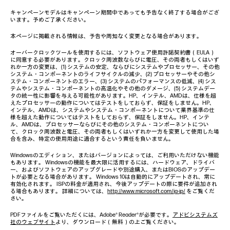
キャンペーンモデルはキャンペーン期間中であっても予告なく終了する場合がござ
います。予めご了承ください。
本ページに掲載される情報は、予告や周知なく変更となる場合があります。
オーバークロックツールを使用するには、ソフトウェア使用許諾契約書（EULA）
に同意する必要があります。クロック周波数ならびに電圧、その両者もしくはいず
れか一方の変更は、(1) システムの安定、ならびにシステムやプロセッサー、その他
システム・コンポーネントのライフサイクルの減少、(2) プロセッサーやその他シ
ステム・コンポーネントのエラー、(3) システムのパフォーマンスの低減、(4) シス
テムやシステム・コンポーネントの高温化やその他のダメージ、(5) システムデー
タの統一性に影響を与える可能性があります。HP、インテル、AMDは、仕様を超
えたプロセッサーの動作についてはテストをしておらず、保証をしません。HP、
インテル、AMDは、システムやシステム・コンポーネントについて業界基準の仕
様を超えた動作についてはテストをしておらず、保証をしません。HP、インテ
ル、AMDは、プロセッサーならびにその他のシステム・コンポーネントについ
て、クロック周波数と電圧、その両者もしくはいずれか一方を変更して使用した場
合を含み、特定の使用用途に適合するという責任を負いません。
Windowsのエディション、またはバージョンによっては、ご利用いただけない機能
もあります。 Windowsの機能を最大限に活用するには、ハードウェア、ドライバ
ー、およびソフトウェアのアップグレードや別途購入、またはBIOSのアップデー
トが必要となる場合があります。 Windows 10は自動的にアップデートされ、常に
有効化されます。 ISPの料金が適用され、今後アップデートの際に要件が追加され
る場合もあります。 詳細については、
http://www.microsoft.com/ja-jp/
をご覧くだ
さい。
PDFファイルをご覧いただくには、Adobe® Reader®が必要です。
アドビシステムズ
社のウェブサイト
より、ダウンロード（無料）の上ご覧ください。