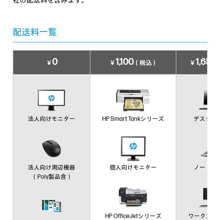
社の配送料を含みます。
配送料一覧
0
1,100
1,650
￥
￥
（税込）
￥
法人向けモニター
HP Smart Tankシリーズ
デスクトッ
法人向け周辺機器
個人向けモニター
ノートブッ
（Poly製品含）
HP OfficeJetシリーズ
ワークステ