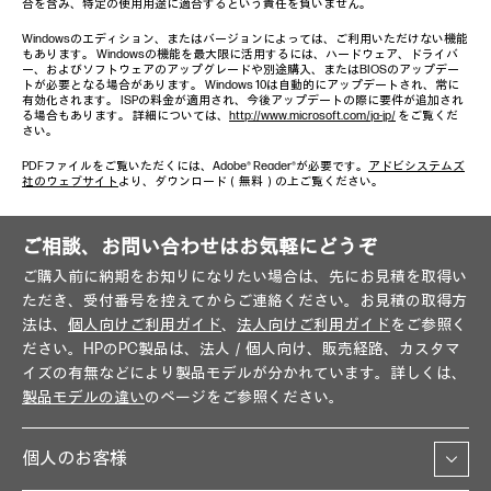
合を含み、特定の使用用途に適合するという責任を負いません。
Windowsのエディション、またはバージョンによっては、ご利用いただけない機能
もあります。 Windowsの機能を最大限に活用するには、ハードウェア、ドライバ
ー、およびソフトウェアのアップグレードや別途購入、またはBIOSのアップデー
トが必要となる場合があります。 Windows 10は自動的にアップデートされ、常に
有効化されます。 ISPの料金が適用され、今後アップデートの際に要件が追加され
る場合もあります。 詳細については、
http://www.microsoft.com/ja-jp/
をご覧くだ
さい。
PDFファイルをご覧いただくには、Adobe® Reader®が必要です。
アドビシステムズ
社のウェブサイト
より、ダウンロード（無料）の上ご覧ください。
ご相談、お問い合わせはお気軽にどうぞ
ご購入前に納期をお知りになりたい場合は、先にお見積を取得い
ただき、受付番号を控えてからご連絡ください。お見積の取得方
法は、
個人向けご利用ガイド
、
法人向けご利用ガイド
をご参照く
ださい。HPのPC製品は、法人／個人向け、販売経路、カスタマ
イズの有無などにより製品モデルが分かれています。詳しくは、
製品モデルの違い
のページをご参照ください。
個人のお客様