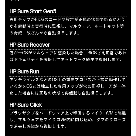
HP Sure Start Gen5
専用チップがBIOSのコードや設定が正規の状態であるかどう
かを起動時と実行時に監視し、マルウェア、ルートキット等
の脅威、改ざんから自動復旧します。
HP Sure Recover
万が一OSがマルウェアに感染した場合、BIOSさえ正常であれ
ばセキュリティを確保してネットワーク経由で復旧します。
HP Sure Run
アンチウイルスなどのOS上の重要プロセスが正常に動作して
いるかをOSとは独立した専用チップが常に監視し、万が一停
止した場合には正規の状態で再起動し自動復旧します。
HP Sure Click
ブラウザタブをハードウェア上で稼働するマイクロVMで隔離
し、マルウェアをマイクロVM内に閉じ込め、タブのクローズ
で消去し感染から復旧します。