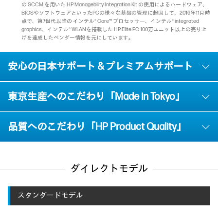
の SCCM を用いた HP Managebility Integration Kit の使用によるハードウェア、
BIOSやソフトウェアといったPCの様々な基盤の管理に起因して、2016年11月時
点で、第7世代以降の インテル® Core™ プロセッサー、インテル® integrated
graphics、インテル® WLANを搭載した HP Elite PC 100万ユニット以上の売り上
げを達成したベンダー情報を元にしています。
安心の日本サポート＆プレミアムサポート
東京生産へのこだわり「Made in Tokyo」
品質へのこだわり「HP Product Quality」
ダイレクトモデル
スタンダードモデル