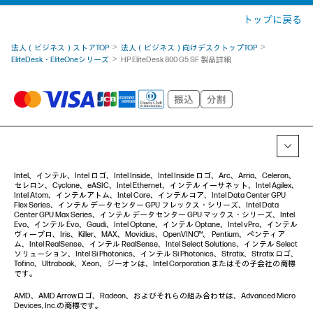
トップに戻る
法人（ビジネス）ストアTOP
法人（ビジネス）向けデスクトップTOP
EliteDesk・EliteOneシリーズ
HP EliteDesk 800 G5 SF 製品詳細
Intel、インテル、Intel ロゴ、Intel Inside、Intel Inside ロゴ、Arc、Arria、Celeron、
セレロン、Cyclone、eASIC、Intel Ethernet、インテル イーサネット、Intel Agilex、
Intel Atom、インテルアトム、Intel Core、インテルコア、Intel Data Center GPU
Flex Series、インテル データセンター GPU フレックス・シリーズ、Intel Data
Center GPU Max Series、インテル データセンター GPU マックス・シリーズ、Intel
Evo、インテル Evo、Gaudi、Intel Optane、インテル Optane、Intel vPro、インテル
ヴィープロ、Iris、Killer、MAX、Movidius、OpenVINO™、 Pentium、ペンティア
ム、Intel RealSense、インテル RealSense、Intel Select Solutions、インテル Select
ソリューション、Intel Si Photonics、インテル Si Photonics、Stratix、Stratix ロゴ、
Tofino、Ultrabook、Xeon、ジーオンは、Intel Corporation またはその子会社の商標
です。
AMD、AMD Arrowロゴ、Radeon、およびそれらの組み合わせは、Advanced Micro
Devices, Inc.の商標です。