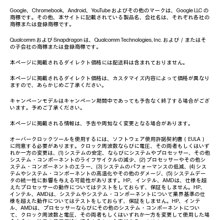
Google、Chromebook、Android、YouTube およびその他のマークは、Google LLC の
商標です。その他、本サイトに記載されている製品名、会社名は、それぞれ各社の
商標または登録商標です。
Qualcomm および Snapdragon は、Qualcomm Technologies, Inc. および／またはそ
の子会社の商標または登録商標です。
本ページに掲載されるダイレクト価格には配送料は含まれておりません。
本ページに掲載されるダイレクト価格は、カスタマイズ内容によって価格が異なり
ますので、あらかじめご了承ください。
キャンペーンモデルはキャンペーン期間中であっても予告なく終了する場合がござ
います。予めご了承ください。
本ページに掲載される情報は、予告や周知なく変更となる場合があります。
オーバークロックツールを使用するには、ソフトウェア使用許諾契約書（EULA）
に同意する必要があります。クロック周波数ならびに電圧、その両者もしくはいず
れか一方の変更は、(1) システムの安定、ならびにシステムやプロセッサー、その他
システム・コンポーネントのライフサイクルの減少、(2) プロセッサーやその他シ
ステム・コンポーネントのエラー、(3) システムのパフォーマンスの低減、(4) シス
テムやシステム・コンポーネントの高温化やその他のダメージ、(5) システムデー
タの統一性に影響を与える可能性があります。HP、インテル、AMDは、仕様を超
えたプロセッサーの動作についてはテストをしておらず、保証をしません。HP、
インテル、AMDは、システムやシステム・コンポーネントについて業界基準の仕
様を超えた動作についてはテストをしておらず、保証をしません。HP、インテ
ル、AMDは、プロセッサーならびにその他のシステム・コンポーネントについ
て、クロック周波数と電圧、その両者もしくはいずれか一方を変更して使用した場