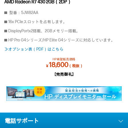
AMD Radeon R7 430 2GB（2DP）
型番：5JW82AA
16x PCIeスロットを占有します。
DisplayPortx2搭載、2GBメモリー搭載。
HP Pro G4シリーズ/HP Elite G4シリーズに対応しています。
≫オプション表（PDF）はこちら
HP希望販売価格
18,600
￥
（税抜）
【完売御礼】
電話サポート