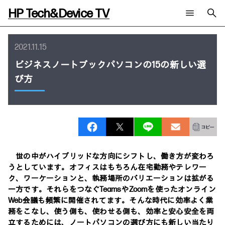
HP Tech&Device TV
新着コンテンツ
検索
2021.11.15
HP Tech&Device TV 内のコンテンツを検索します。
ビジネスノートブックパソコンの15の新しい選
全てのコンテンツ
び方
チャンネル
タグ
AIの進化と活用事例
事例
ご相談
製品トレンド & レビュー
イベントレポート
サイバーセキュリティ
AI PC
メールニュース会員登録
教育とテクノロジー
AIワークステーション
自治体・公共
Poly
日本HP 公式Webサイト
ハイブリッドワーク
WXP（DEXツール）
世の中がハイブリッドな方向にシフトし、働き方が変わろ
ワークステーション
うとしています。オフィスはもちろん在宅勤務やテレワー
プリンター
タグ一覧
ク、ワーケーションと、執務場所のバリエーションは拡がる
イベント・コラム
一方です。それらをつなぐTeamsやZoomを使ったオンライン
イベント・セミナー情報
Web会議も頻繁に開催されてます。そんな時代に効率よく業
コラム一覧
務をこなし、使う側も、使わせる側も、効率と安心安全を両
立するためには、ノートパソコンの選び方にも新しい当たり