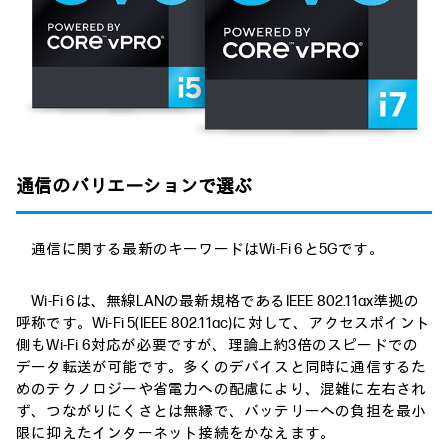
通信のバリエーションで選ぶ
通信に関する最新のキーワードはWi-Fi 6と5Gです。
Wi-Fi 6は、無線LANの最新規格であるIEEE 802.11ax準拠の
呼称です。Wi-Fi 5(IEEE 802.11ac)に対して、アクセスポイント
側もWi-Fi 6対応が必要ですが、理論上約3倍のスピードでの
データ転送が可能です。多くのデバイスと同時に通信するた
めのテクノロジーや省電力への配慮により、混雑に左右され
ず、つながりにくさとは無縁で、バッテリーへの負担を最小
限に抑えたインターネット接続をかなえます。