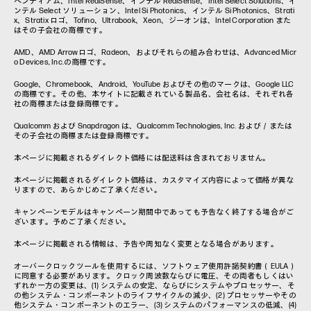
ペンティアム、Intel RealSense、インテル RealSense、Intel Select Solutions、イ
ンテル Select ソリューション、Intel Si Photonics、インテル Si Photonics、Strati
x、Stratix ロゴ、Tofino、Ultrabook、Xeon、ジーオンは、Intel Corporation また
はその子会社の商標です。
AMD、AMD Arrowロゴ、Radeon、およびそれらの組み合わせは、Advanced Micr
o Devices, Inc.の商標です。
Google、Chromebook、Android、YouTube およびその他のマークは、Google LLC
の商標です。その他、本サイトに記載されている製品名、会社名は、それぞれ各
社の商標または登録商標です。
Qualcomm および Snapdragon は、Qualcomm Technologies, Inc. および／または
その子会社の商標または登録商標です。
本ページに掲載されるダイレクト価格には配送料は含まれておりません。
本ページに掲載されるダイレクト価格は、カスタマイズ内容によって価格が異な
りますので、あらかじめご了承ください。
キャンペーンモデルはキャンペーン期間中であっても予告なく終了する場合がご
ざいます。予めご了承ください。
本ページに掲載される情報は、予告や周知なく変更となる場合があります。
オーバークロックツールを使用するには、ソフトウェア使用許諾契約書（EULA）
に同意する必要があります。クロック周波数ならびに電圧、その両者もしくはい
ずれか一方の変更は、(1) システムの安定、ならびにシステムやプロセッサー、そ
の他システム・コンポーネントのライフサイクルの減少、(2) プロセッサーやその
他システム・コンポーネントのエラー、(3) システムのパフォーマンスの低減、(4)