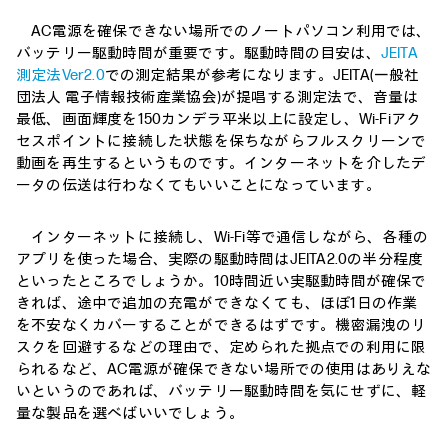
AC電源を確保できない場所でのノートパソコン利用では、
バッテリー駆動時間が重要です。駆動時間の目安は、
JEITA
測定法Ver2.0
での測定結果が参考になります。JEITA(一般社
団法人 電子情報技術産業協会)が提唱する測定法で、音量は
最低、画面輝度を150カンデラ平米以上に設定し、Wi-Fiアク
セスポイントに接続した状態を保ちながらフルスクリーンで
動画を再生するというものです。インターネットを介したデ
ータの伝送は行わなくてもいいことになっています。
インターネットに接続し、Wi-Fi等で通信しながら、各種の
アプリを使った場合、実際の駆動時間はJEITA2.0の半分程度
といったところでしょうか。10時間近い実駆動時間が確保で
きれば、途中で追加の充電ができなくても、ほぼ1日の作業
を不安なくカバーすることができるはずです。機密漏洩のリ
スクを回避するなどの理由で、定められた拠点での利用に限
られるなど、AC電源が確保できない場所での使用はありえな
いというのであれば、バッテリー駆動時間を気にせずに、軽
量な製品を選べばいいでしょう。