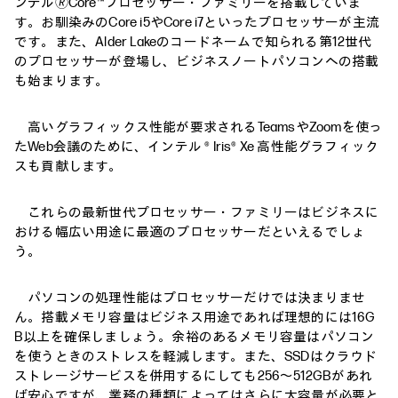
ンテル🄬Core™プロセッサー・ファミリーを搭載していま
す。お馴染みのCore i5やCore i7といったプロセッサーが主流
です。また、Alder Lakeのコードネームで知られる第12世代
のプロセッサーが登場し、ビジネスノートパソコンへの搭載
も始まります。
高いグラフィックス性能が要求されるTeamsやZoomを使っ
たWeb会議のために、インテル ® Iris® Xe 高性能グラフィック
スも貢献します。
これらの最新世代プロセッサー・ファミリーはビジネスに
おける幅広い用途に最適のプロセッサーだといえるでしょ
う。
パソコンの処理性能はプロセッサーだけでは決まりませ
ん。搭載メモリ容量はビジネス用途であれば理想的には16G
B以上を確保しましょう。余裕のあるメモリ容量はパソコン
を使うときのストレスを軽減します。また、SSDはクラウド
ストレージサービスを併用するにしても256～512GBがあれ
ば安心ですが、業務の種類によってはさらに大容量が必要と