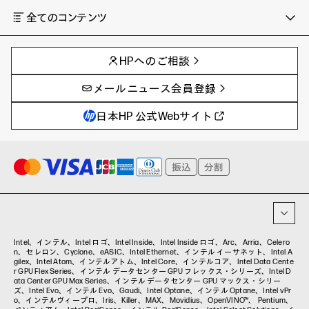
全てのコンテンツ
チャンネル
タグ
AIの進化と活用事例
事例
HPへのご相談
製品トレンド & レビュー
イベントレポート
サイバーセキュリティ
AI PC
メールニュース会員登録
教育とテクノロジー
AIワークステーション
自治体・公共
Poly
日本HP 公式Webサイト
ハイブリッドワーク
WXP（DEXツール）
ワークステーション
プリンター
タグ一覧
イベント・コラム
イベント・セミナー情報
コラム一覧
Intel、インテル、Intel ロゴ、Intel Inside、Intel Inside ロゴ、Arc、Arria、Celero
n、セレロン、Cyclone、eASIC、Intel Ethernet、インテル イーサネット、Intel A
gilex、Intel Atom、インテルアトム、Intel Core、インテルコア、Intel Data Cente
r GPU Flex Series、インテル データセンター GPU フレックス・シリーズ、Intel D
ata Center GPU Max Series、インテル データセンター GPU マックス・シリー
ズ、Intel Evo、インテル Evo、Gaudi、Intel Optane、インテル Optane、Intel vPr
o、インテルヴィープロ、Iris、Killer、MAX、Movidius、OpenVINO™、 Pentium、