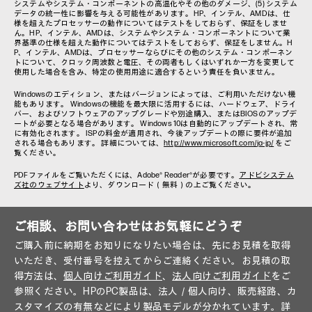
システムやシステム・コンポーネントの高温化やその他のダメージ、(5) システム
データの統一性に影響を与える可能性があります。HP、インテル、AMDは、仕
様を超えたプロセッサーの動作についてはテストをしておらず、保証をしませ
ん。HP、インテル、AMDは、システムやシステム・コンポーネントについて業
界基準の仕様を超えた動作についてはテストをしておらず、保証をしません。H
P、インテル、AMDは、プロセッサーならびにその他のシステム・コンポーネン
トについて、クロック周波数と電圧、その両者もしくはいずれか一方を変更して
使用した場合を含み、特定の使用用途に適合するという責任を負いません。
Windowsのエディション、またはバージョンによっては、ご利用いただけない機
能もあります。 Windowsの機能を最大限に活用するには、ハードウェア、ドライ
バー、およびソフトウェアのアップグレードや別途購入、またはBIOSのアップデ
ートが必要となる場合があります。 Windows 10は自動的にアップデートされ、常
に有効化されます。 ISPの料金が適用され、今後アップデートの際に要件が追加
される場合もあります。 詳細については、
http://www.microsoft.com/ja-jp/
をご
覧ください。
PDFファイルをご覧いただくには、Adobe® Reader®が必要です。
アドビシステム
ズ社のウェブサイト
より、ダウンロード（無料）の上ご覧ください。
ご相談、お問い合わせはお気軽にどうぞ
ご購入前に納期をお知りになりたい場合は、先にお見積を取得
いただき、受付番号を控えてからご連絡ください。お見積の取
得方法は、
個人向けご利用ガイド
、
法人向けご利用ガイド
をご
参照ください。HPのPC製品は、法人／個人向け、販売経路、カ
スタマイズの有無などにより製品モデルが分かれています。詳