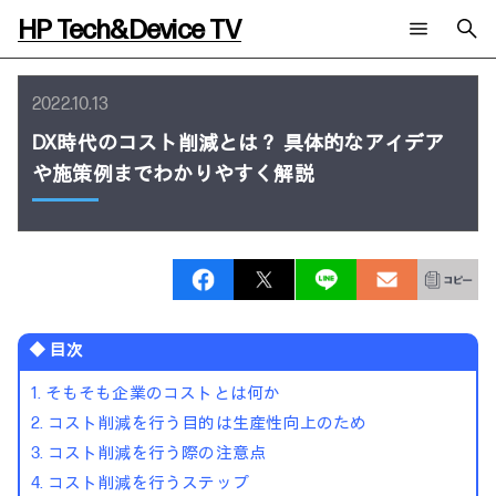
HP Tech&Device TV
新着コンテンツ
検索
2022.10.13
HP Tech&Device TV 内のコンテンツを検索します。
DX時代のコスト削減とは？ 具体的なアイデア
全てのコンテンツ
や施策例までわかりやすく解説
チャンネル
タグ
AIの進化と活用事例
事例
ご相談
製品トレンド & レビュー
イベントレポート
サイバーセキュリティ
AI PC
メールニュース会員登録
教育とテクノロジー
AIワークステーション
自治体・公共
Poly
日本HP 公式Webサイト
ハイブリッドワーク
WXP（DEXツール）
◆ 目次
ワークステーション
プリンター
タグ一覧
1. そもそも企業のコストとは何か
イベント・コラム
2. コスト削減を行う目的は生産性向上のため
イベント・セミナー情報
3. コスト削減を行う際の注意点
コラム一覧
4. コスト削減を行うステップ