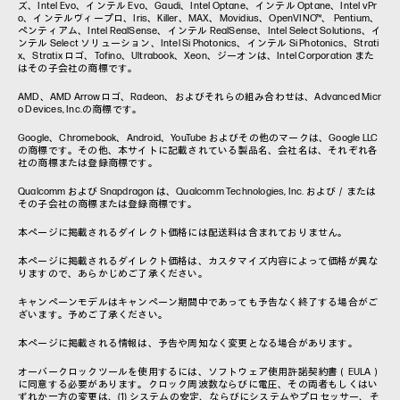
ズ、Intel Evo、インテル Evo、Gaudi、Intel Optane、インテル Optane、Intel vPr
o、インテルヴィープロ、Iris、Killer、MAX、Movidius、OpenVINO™、 Pentium、
ペンティアム、Intel RealSense、インテル RealSense、Intel Select Solutions、イ
ンテル Select ソリューション、Intel Si Photonics、インテル Si Photonics、Strati
x、Stratix ロゴ、Tofino、Ultrabook、Xeon、ジーオンは、Intel Corporation また
はその子会社の商標です。
AMD、AMD Arrowロゴ、Radeon、およびそれらの組み合わせは、Advanced Micr
o Devices, Inc.の商標です。
Google、Chromebook、Android、YouTube およびその他のマークは、Google LLC
の商標です。その他、本サイトに記載されている製品名、会社名は、それぞれ各
社の商標または登録商標です。
Qualcomm および Snapdragon は、Qualcomm Technologies, Inc. および／または
その子会社の商標または登録商標です。
本ページに掲載されるダイレクト価格には配送料は含まれておりません。
本ページに掲載されるダイレクト価格は、カスタマイズ内容によって価格が異な
りますので、あらかじめご了承ください。
キャンペーンモデルはキャンペーン期間中であっても予告なく終了する場合がご
ざいます。予めご了承ください。
本ページに掲載される情報は、予告や周知なく変更となる場合があります。
オーバークロックツールを使用するには、ソフトウェア使用許諾契約書（EULA）
に同意する必要があります。クロック周波数ならびに電圧、その両者もしくはい
ずれか一方の変更は、(1) システムの安定、ならびにシステムやプロセッサー、そ