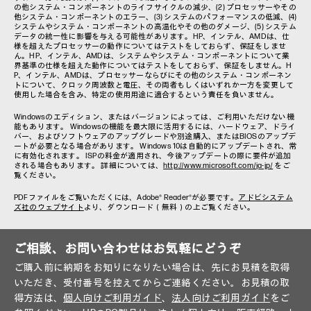
の他システム・コンポーネントのライフサイクルの減少、(2) プロセッサーやその
他システム・コンポーネントのエラー、(3) システムのパフォーマンスの低減、(4)
システムやシステム・コンポーネントの高温化やその他のダメージ、(5) システム
データの統一性に影響を与える可能性があります。HP、インテル、AMDは、仕
様を超えたプロセッサーの動作についてはテストをしておらず、保証をしませ
ん。HP、インテル、AMDは、システムやシステム・コンポーネントについて業
界基準の仕様を超えた動作についてはテストをしておらず、保証をしません。H
P、インテル、AMDは、プロセッサーならびにその他のシステム・コンポーネン
トについて、クロック周波数と電圧、その両者もしくはいずれか一方を変更して
使用した場合を含み、特定の使用用途に適合するという責任を負いません。
Windowsのエディション、またはバージョンによっては、ご利用いただけない機
能もあります。 Windowsの機能を最大限に活用するには、ハードウェア、ドライ
バー、およびソフトウェアのアップグレードや別途購入、またはBIOSのアップデ
ートが必要となる場合があります。 Windows 10は自動的にアップデートされ、常
に有効化されます。 ISPの料金が適用され、今後アップデートの際に要件が追加
される場合もあります。 詳細については、
http://www.microsoft.com/ja-jp/
をご
覧ください。
PDFファイルをご覧いただくには、Adobe® Reader®が必要です。
アドビシステム
ズ社のウェブサイト
より、ダウンロード（無料）の上ご覧ください。
ご相談、お問い合わせはお気軽にどうぞ
ご購入前に納期をお知りになりたい場合は、先にお見積を取得
いただき、受付番号を控えてからご連絡ください。お見積の取
得方法は、
個人向けご利用ガイド
、
法人向けご利用ガイド
をご