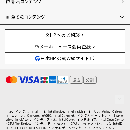
新着コンテンツ
全てのコンテンツ
チャンネル
タグ
AIの進化と活用事例
事例
HPへのご相談
製品トレンド & レビュー
イベントレポート
サイバーセキュリティ
AI PC
メールニュース会員登録
教育とテクノロジー
AIワークステーション
自治体・公共
Poly
日本HP 公式Webサイト
ハイブリッドワーク
WXP（DEXツール）
ワークステーション
プリンター
タグ一覧
イベント・コラム
イベント・セミナー情報
コラム一覧
Intel、インテル、Intel ロゴ、Intel Inside、Intel Inside ロゴ、Arc、Arria、Celero
n、セレロン、Cyclone、eASIC、Intel Ethernet、インテル イーサネット、Intel A
gilex、Intel Atom、インテルアトム、Intel Core、インテルコア、Intel Data Cente
r GPU Flex Series、インテル データセンター GPU フレックス・シリーズ、Intel D
ata Center GPU Max Series、インテル データセンター GPU マックス・シリー