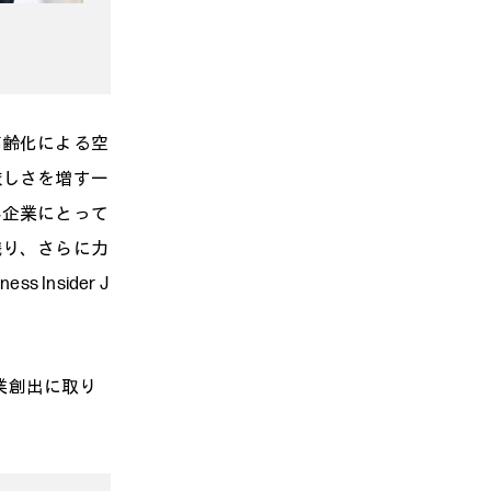
高齢化による空
厳しさを増す一
小企業にとって
残り、さらに力
nsider J
業創出に取り