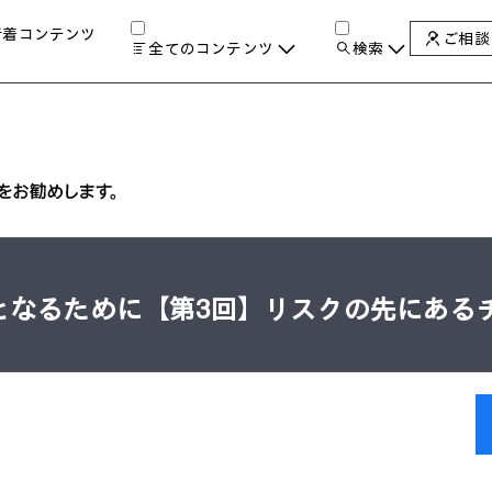
新着コンテンツ
ご相談
全てのコンテンツ
検索
チャンネル
タグ
検索します。
AIの進化と活用事例
製品トレンド & レビュー
サイバーセキュリティ
A
教育とテクノロジー
自治体・公共
ハイブリッドワーク
となるために【第3回】リスクの先にある
ワークステーション
プリンター
タ