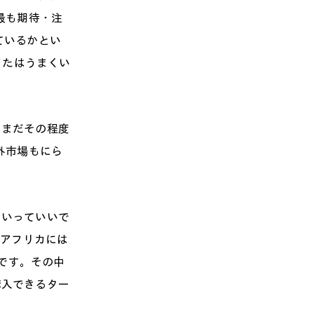
最も期待・注
ているかとい
またはうまくい
、まだその程度
外市場もにら
といっていいで
、アフリカには
けです。その中
購入できるター