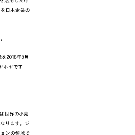
れを活用した中
ンを日本企業の
か。
2018年5月
ヤホヤです
れは世界の小売
くなります。ジ
ションの領域で