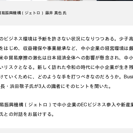
本貿易振興機構（ジェトロ） 藤井 真也 氏
のビジネス環境は予断を許さない状況になりつつある。少子
をはじめ、収益確保や事業継承など、中小企業の経営環境は
米中貿易摩擦の激化は日本経済全体への影響が懸念され、中
いリスクとなる。新しく訪れた令和の時代に中小企業が生き
ていくために、どのような手を打つべきなのだろうか。Business I
編集長・浜田敬子氏が3人の識者にそのヒントを聞いた。
日本貿易振興機構（ジェトロ）で中小企業のECビジネス参入や新産
氏との対話をお届けする。