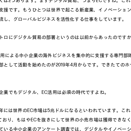
くは2つあります。まずデジタル貿易、つまりECですね。こ
支援です。もうひとつは世界で起こる新産業、イノベーショ
流し、グローバルビジネスを活性化する仕事をしています。
トロにデジタル貿易の部署というのは以前からあったのです
活用による中小企業の海外ビジネスを集中的に支援する専門部隊を
部として活動を始めたのが2019年4月からです。できたてのホ
企業でもデジタル、EC活用は必須の時代ですよね。
21年には世界のEC市場は5兆ドルになるといわれています。こ
めており、もはやECを抜きにして世界の小売市場は獲得できな
ている中小企業のアンケート調査では、デジタルやイノベー