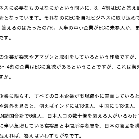
ネスに必要なものはなにかという問いに、3、4割はECと答え
術となっています。それなのにECを自社ビジネスに取り込め
sと答えるのはたったの7%。大半の中小企業がECに未参入か、
です。
の企業が楽天やアマゾンと取引をしているという印象ですが
3〜4割の企業はECに意欲があるということですが、これは海
すか。
企業に限らず、すべての日本企業が市場縮小に直面している
や海外を見ると、例えばインドには13億人、中国にも13億人
SEAN諸国合計で6億人、日本人口の数十倍を超える人がいるわ
に伴い急増している富裕層と中間所得者層を、日本の商品を
捉えれば、答えはいわずもがなです。