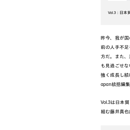
Vol.3：日
昨今、我が国
前の人手不足
方だ。また、
も見過ごせな
強く成長し続け
apan統括
Vol.3は
組む藤井真也