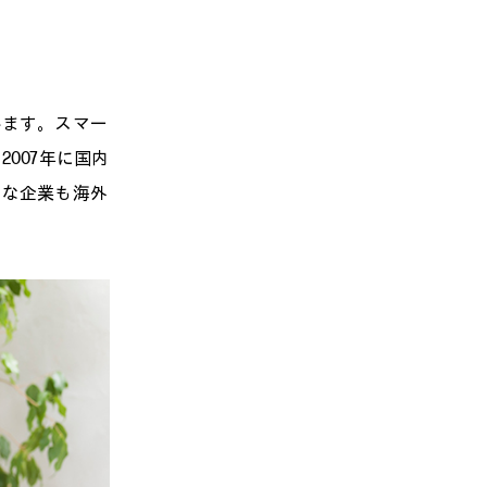
います。スマー
007年に国内
うな企業も海外