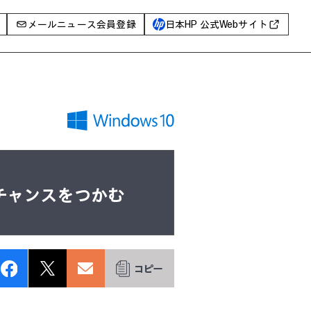
メールニュース会員登録
日本HP 公式Webサイト
事例
イベントレポート
I PC
AIワークステーション
Poly
WXP（DEXツール）
チャンスをつかむ
グ一覧