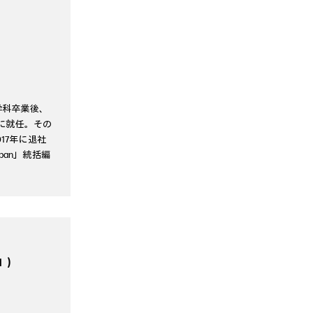
学科卒業後、
長に就任。その
17年に退社
apan」統括編
ロ）