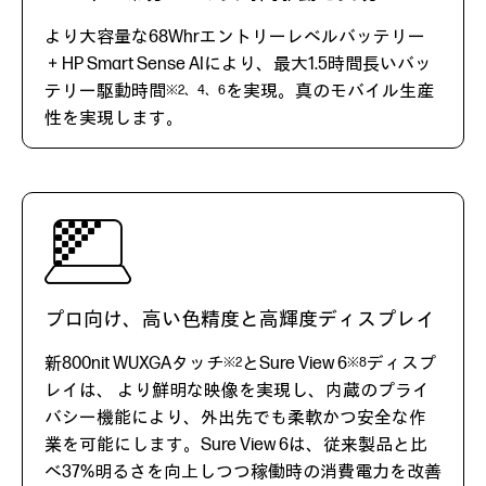
より大容量な68Whrエントリーレベルバッテリー
＋HP Smart Sense AIにより、最大1.5時間長いバッ
テリー駆動時間
を実現。真のモバイル生産
※2、4、6
性を実現します。
プロ向け、高い色精度と高輝度ディスプレイ
新800nit WUXGAタッチ
とSure View 6
ディスプ
※2
※8
レイは、 より鮮明な映像を実現し、内蔵のプライ
バシー機能により、外出先でも柔軟かつ安全な作
業を可能にします。Sure View 6は、従来製品と比
べ37%明るさを向上しつつ稼働時の消費電力を改善