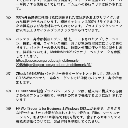
くで行われます。後面の高さ測定は、シャーシの底面カバーのテーパ
ーが終了する後端近くで行われ、ゴム足への移行エリアは除外されま
す。
100%外箱包装は持続可能に調達された認証済みおよびリサイクルさ
れた繊維で作られています。繊維クッションは100%リサイクルされ
た木繊維および有機材料で作られています。プラスチッククッション
は90%以上リサイクルプラスチックで作られています。
バッテリー寿命は製品モデル、構成、ロードされたアプリケーショ
ン、機能、使用、ワイヤレス機能、および電源管理設定によって異な
ります。バッテリーの最大容量は、時間と使用に伴い自然に減少しま
す。詳細については、MobileMark25バッテリーベンチマークを参照
してください 。
https://bapco.com/products/mobilemark-
2018/https://bapco.com/products/mobilemark-25/
ZBook 8 G1i 62Whrバッテリー寿命ターゲットと比較して、ZBook 8
G2i 68Whrバッテリー寿命ターゲットで1.5時間のバッテリー寿命が増
加します。
HP Sure View統合プライバシースクリーンは、購入時に構成する必要
があるオプション機能で、横向きの向きで機能するように設計されて
います
HP Wolf Security for BusinessはWindows 10以上が必要で、さまざま
なHPセキュリティ機能が含まれており、HP Pro、Elite、ワークステ
ーション、およびRPOS製品で利用可能です。含まれるセキュリティ
機能の詳細については、製品詳細を参照してください。