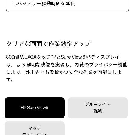
しバッテリー駆動時間を延長
クリアな画面で作業効率アップ
800nit WUXGAタッチ
とSure View 6
ディスプレイ
※2
※8
は、 より鮮明な映像を実現し、内蔵のプライバシー機能
により、
外出先でも柔軟かつ安全な作業を可能にしま
す。
ブルーライト
HP Sure View6
軽減
タッチ