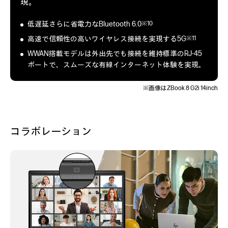
現。
※10
低遅延さらに省電力なBluetooth 6.0
※11
高速で信頼性の高いワイヤレス接続を実現する5G
WWAN搭載モデルは外出先でも接続を維持標準のRJ-45
ポートで、スムーズな有線インターネット体験を実現。
※画像はZBook 8 G2i 14inch
コラボレーション