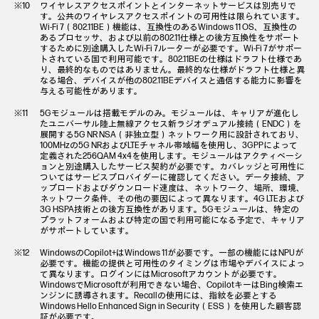
ワイヤレスアクセスポイントとインターネットサービスは別売りで
す。公共のワイヤレスアクセスポイントの可用性は限られています。
Wi-Fi 7（802.11BE）機能は、互換性のあるWindows 11 OS、互換性の
あるプロセッサ、および以前の802.11仕様との後方互換性をサポート
するために別途購入したWi-Fi 7ルーターが必要です。Wi-Fi 7がサポー
トされている国で利用可能です。802.11BEの仕様はドラフト仕様であ
り、最終的なものではありません。最終的な仕様がドラフト仕様と異
なる場合、デバイスが他の802.11BEデバイスと通信する能力に影響を
与える可能性があります。
5Gモジュールは搭載モデルのみ。モジュールは、キャリアが進化し
たユニバーサル陸上無線アクセス新ラジオデュアル接続（ENDC）を
展開する5G NR NSA（非独立型）ネットワーク用に設計されており、
100MHzの5G NRおよびLTEチャネル帯域幅を使用し、3GPPによって
定義された256QAM 4x4を使用します。モジュールはアクティベーシ
ョンと別途購入したサービス契約が必要です。カバレッジと可用性に
ついてはサービスプロバイダーに確認してください。データ接続、ア
ップロードおよびダウンロード速度は、ネットワーク、場所、環境、
ネットワーク条件、その他の要因によって異なります。4G LTEおよび
3G HSPA技術との後方互換性があります。5Gモジュールは、特定の
プラットフォームおよび特定の国で利用可能になる予定で、キャリア
がサポートしています。
WindowsのCopilot+はWindows 11が必要です。一部の機能にはNPUが
必要です。機能の提供と可用性のタイミングは市場やデバイスによっ
て異なります。ログインにはMicrosoftアカウントが必要です。
WindowsでMicrosoftが利用できない場合、CopilotキーはBing検索エ
ンジンに誘導されます。Recallの使用には、指紋を必要とする
Windows Hello Enhanced Sign in Security（ESS）を使用した顧客認
証が必要です。