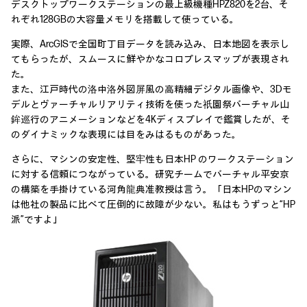
デスクトップワークステーションの最上級機種HPZ820を2台、そ
れぞれ128GBの大容量メモリを搭載して使っている。
実際、ArcGISで全国町丁目データを読み込み、日本地図を表示し
てもらったが、スムースに鮮やかなコロプレスマップが表現され
た。
また、江戸時代の洛中洛外図屏風の高精細デジタル画像や、3Dモ
デルとヴァーチャルリアリティ技術を使った祇園祭バーチャル山
鉾巡行のアニメーションなどを4Kディスプレイで鑑賞したが、そ
のダイナミックな表現には目をみはるものがあった。
さらに、マシンの安定性、堅牢性も日本HP のワークステーション
に対する信頼につながっている。研究チームでバーチャル平安京
の構築を手掛けている河角龍典准教授は言う。「日本HPのマシン
は他社の製品に比べて圧倒的に故障が少ない。私はもうずっと“HP
派”ですよ」