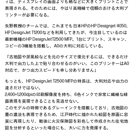
ィは、ディスプレイの画面よりも紙などに大きくプリントことで
表現される。そのためには、やはり高精細で信頼のおける大判プ
リンターが必要になる。
矢野教授のチームでは、これまでも日本HPのHP Designjet 4050、
HP DesignJet T1200などを利用してきたが、今注目しているのは
最新機種のHP DesignJetT2500 MFP。1台にプリント、スキャン、
コピーの3機能を搭載し、A0の大判に対応している。
「古地図や屏風絵などを元のサイズで復元するには、できるだけ
大判で出力した上で貼り合わせるのがいい。このプリンターはA0
対応で、かつ出力スピードも申し分ありません」
もっとも、HP DesignJet T2500 MFPの特長は、大判対応や出力の
速さだけではない。
2,400×1,200dpiの印刷解像度を持ち、6色インクで非常に繊細な線
画表現を実現できることも見逃せない。
このモデルの特徴であるグレーインクを搭載しており、古地図の
墨の濃淡も表現できるため、江戸時代に描かれた絵図を原画に忠
実に再現したり、戦後に火災保険図を彩色して作成された住宅地
図を分析するといった場合にも、大いに力を発揮する。