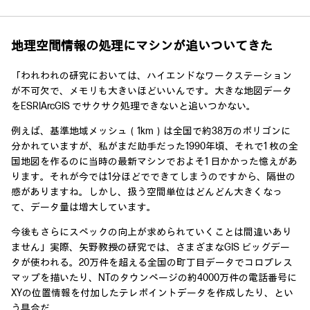
地理空間情報の処理にマシンが追いついてきた
「われわれの研究においては、ハイエンドなワークステーション
が不可欠で、メモリも大きいほどいいんです。大きな地図データ
をESRIArcGIS でサクサク処理できないと追いつかない。
例えば、基準地域メッシュ（1km）は全国で約38万のポリゴンに
分かれていますが、私がまだ助手だった1990年頃、それで1 枚の全
国地図を作るのに当時の最新マシンでおよそ1 日かかった憶えがあ
ります。それが今では1分ほどでできてしまうのですから、隔世の
感がありますね。しかし、扱う空間単位はどんどん大きくなっ
て、データ量は増大しています。
今後もさらにスペックの向上が求められていくことは間違いあり
ません」実際、矢野教授の研究では、さまざまなGIS ビッグデー
タが使われる。20万件を超える全国の町丁目データでコロプレス
マップを描いたり、NTのタウンページの約4000万件の電話番号に
XYの位置情報を付加したテレポイントデータを作成したり、とい
う具合だ。