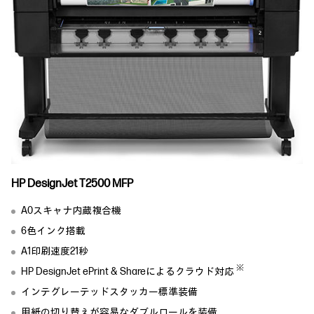
HP DesignJet T2500 MFP
A0スキャナ内蔵複合機
6色インク搭載
A1印刷速度21秒
※
HP DesignJet ePrint & Shareによるクラウド対応
インテグレーテッドスタッカー標準装備
用紙の切り替えが容易なダブルロールを装備