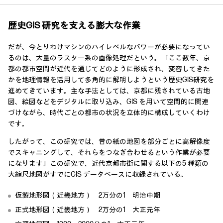
歴史GIS 研究を支える膨大な作業
だが、今とりわけマシンのハイレベルなパワーが必要になってい
るのは、大量のラスター系の画像処理だという。「ここ数年、京
都の都市空間が近代を通じてどのように形成され、変容してきた
かを地理情報を活用して多角的に解明しようという歴史GIS研究を
進めてきています。主な手法としては、京都に残されている古地
図、絵図などをデジタルに取り込み、GIS を用いて空間的に関連
づけながら、時代ごとの都市の状況を立体的に構成していくわけ
です。
したがって、この研究では、昔の紙の地図を部分ごとに高解像度
でスキャニングして、それらをつなぎ合わせるという作業が必要
になります」この研究で、近代京都市街に関する以下の5 種類の
大縮尺地図がすでにGIS データベースに収録されている。
仮製地形図（近畿地方） 2万分の1 明治中期
正式地形図（近畿地方） 2万分の1 大正元年