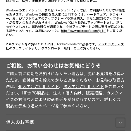
合を含み、特定の使用用途に適合するという責任を負いません。
Windowsのエディション、またはバージョンによっては、ご利用いただけない機能
もあります。 Windowsの機能を最大限に活用するには、ハードウェア、ドライバ
ー、およびソフトウェアのアップグレードや別途購入、またはBIOSのアップデー
トが必要となる場合があります。 Windows 10は自動的にアップデートされ、常に
有効化されます。 ISPの料金が適用され、今後アップデートの際に要件が追加され
る場合もあります。 詳細については、
http://www.microsoft.com/ja-jp/
をご覧くだ
さい。
PDFファイルをご覧いただくには、Adobe® Reader®が必要です。
アドビシステムズ
社のウェブサイト
より、ダウンロード（無料）の上ご覧ください。
ご相談、お問い合わせはお気軽にどうぞ
ご購入前に納期をお知りになりたい場合は、先にお見積を取得い
ただき、受付番号を控えてからご連絡ください。お見積の取得方
法は、
個人向けご利用ガイド
、
法人向けご利用ガイド
をご参照く
ださい。HPのPC製品は、法人／個人向け、販売経路、カスタマ
イズの有無などにより製品モデルが分かれています。詳しくは、
製品モデルの違い
のページをご参照ください。
個人のお客様