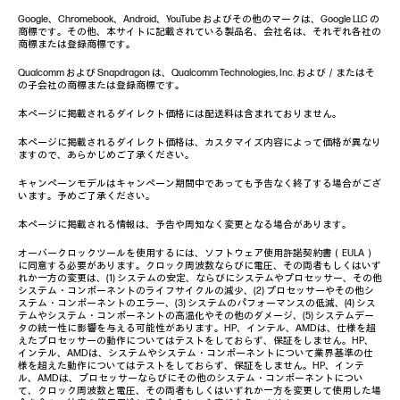
Google、Chromebook、Android、YouTube およびその他のマークは、Google LLC の
商標です。その他、本サイトに記載されている製品名、会社名は、それぞれ各社の
商標または登録商標です。
Qualcomm および Snapdragon は、Qualcomm Technologies, Inc. および／またはそ
の子会社の商標または登録商標です。
本ページに掲載されるダイレクト価格には配送料は含まれておりません。
本ページに掲載されるダイレクト価格は、カスタマイズ内容によって価格が異なり
ますので、あらかじめご了承ください。
キャンペーンモデルはキャンペーン期間中であっても予告なく終了する場合がござ
います。予めご了承ください。
本ページに掲載される情報は、予告や周知なく変更となる場合があります。
オーバークロックツールを使用するには、ソフトウェア使用許諾契約書（EULA）
に同意する必要があります。クロック周波数ならびに電圧、その両者もしくはいず
れか一方の変更は、(1) システムの安定、ならびにシステムやプロセッサー、その他
システム・コンポーネントのライフサイクルの減少、(2) プロセッサーやその他シ
ステム・コンポーネントのエラー、(3) システムのパフォーマンスの低減、(4) シス
テムやシステム・コンポーネントの高温化やその他のダメージ、(5) システムデー
タの統一性に影響を与える可能性があります。HP、インテル、AMDは、仕様を超
えたプロセッサーの動作についてはテストをしておらず、保証をしません。HP、
インテル、AMDは、システムやシステム・コンポーネントについて業界基準の仕
様を超えた動作についてはテストをしておらず、保証をしません。HP、インテ
ル、AMDは、プロセッサーならびにその他のシステム・コンポーネントについ
て、クロック周波数と電圧、その両者もしくはいずれか一方を変更して使用した場