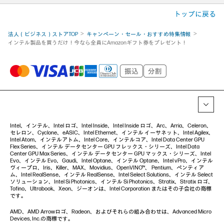
トップに戻る
法人（ビジネス）ストアTOP
キャンペーン・セール・おすすめ特集情報
インテル製品を買うだけ！今なら全員にAmazonギフト券をプレゼント！
Intel、インテル、Intel ロゴ、Intel Inside、Intel Inside ロゴ、Arc、Arria、Celeron、
セレロン、Cyclone、eASIC、Intel Ethernet、インテル イーサネット、Intel Agilex、
Intel Atom、インテルアトム、Intel Core、インテルコア、Intel Data Center GPU
Flex Series、インテル データセンター GPU フレックス・シリーズ、Intel Data
Center GPU Max Series、インテル データセンター GPU マックス・シリーズ、Intel
Evo、インテル Evo、Gaudi、Intel Optane、インテル Optane、Intel vPro、インテル
ヴィープロ、Iris、Killer、MAX、Movidius、OpenVINO™、 Pentium、ペンティア
ム、Intel RealSense、インテル RealSense、Intel Select Solutions、インテル Select
ソリューション、Intel Si Photonics、インテル Si Photonics、Stratix、Stratix ロゴ、
Tofino、Ultrabook、Xeon、ジーオンは、Intel Corporation またはその子会社の商標
です。
AMD、AMD Arrowロゴ、Radeon、およびそれらの組み合わせは、Advanced Micro
Devices, Inc.の商標です。