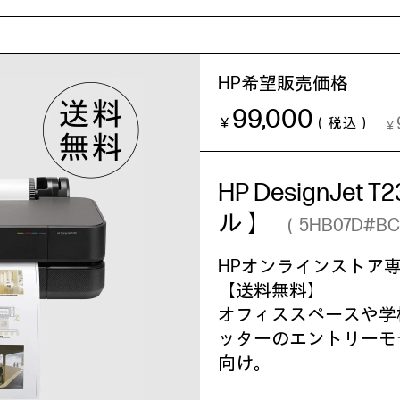
HP希望販売価格
99,000
￥
（税込）
￥
HP DesignJet 
ル 】
（5HB07D#B
HPオンラインストア
【送料無料】
オフィススペースや学
ッターのエントリーモ
向け。