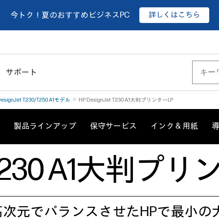
詳しくはこちら
今トク！夏のおすすめビジネスPC
サポート
DesignJet T230/T250 A1モデル
HP DesignJet T230 A1大判プリンターLP
製品ラインアップ
保守サービス
インク & 用紙
et T230 A1大判プ
次元でバランスさせたHPで最小の