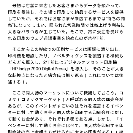
最初は店舗に来店したお客さまからデータを預かって、
印刷を受注し、その場で印刷して納品するサービスを提供
していたが、それではお客さまが来店するまでは“待ちの商
売”になってしまい、限られた営業時間では売上げや利益に
大きなバラつきが生じていた。そこで、常に受注を受けら
れる印刷のウェブ通販事業を始めたのが約4年前。
そこからこのWebでの印刷サービスは順調に滑り出し、
印刷機を増設したり、ノベルティグッズを製造する機械も
どんどん導入し、2年前にはデジタルオフセット印刷機
「HP Indigo 7900 Digital Press」を導入し、そのことが大き
な転換点になったと緒方氏は振り返る（これについては後
述する）。
ここで同人誌のマーケットについて概観しておこう。コ
ミケ（コミックマーケット）と呼ばれる同人誌の即売会が
あるが、このイベントがすごいのはそれを運営するイベン
ターに対して動くお金と同人誌を印刷する印刷会社に対し
て動くお金があり、それぞれ多額である点。しかも、「イ
ベンターに対して動くお金に比べて、同人誌を印刷する印
刷会社の売上金額の方がはるかに大きい印象がある」（緒