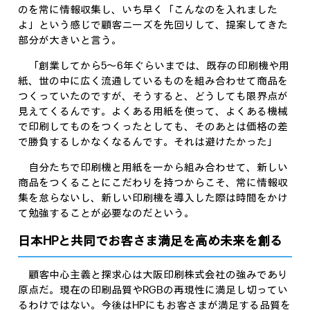
のを常に情報収集し、いち早く「こんなのを入れました
よ」という感じで顧客ニーズを先回りして、提案してきた
部分が大きいと言う。
「創業してから5～6年ぐらいまでは、既存の印刷機や用
紙、世の中に広く流通しているものを組み合わせて商品を
つくっていたのですが、そうすると、どうしても限界点が
見えてくるんです。よくある用紙を使って、よくある機械
で印刷してものをつくったとしても、そのあとは価格の差
で勝負するしかなくなるんです。それは避けたかった」
自分たちで印刷機と用紙を一から組み合わせて、新しい
商品をつくることにこだわりを持つからこそ、常に情報収
集を怠らないし、新しい印刷機を導入した際は時間をかけ
て勉強することが必要なのだという。
日本HPと共同でお客さま満足を高め未来を創る
顧客中心主義と探求心は大阪印刷株式会社の強みであり
原点だ。現在の印刷品質やRGBの再現性に満足し切ってい
るわけではない。今後はHPにもお客さまが満足する品質を