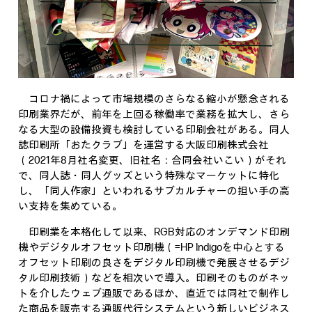
コロナ禍によって市場規模のさらなる縮小が懸念される
印刷業界だが、前年を上回る稼働率で業務を拡大し、さら
なる大型の設備投資も検討している印刷会社がある。同人
誌印刷所「おたクラブ」を運営する大阪印刷株式会社
（2021年8月社名変更、旧社名：合同会社いこい）がそれ
で、同人誌・同人グッズという特殊なマーケットに特化
し、「同人作家」といわれるサブカルチャーの担い手の高
い支持を集めている。
印刷業を本格化して以来、RGB対応のオンデマンド印刷
機やデジタルオフセット印刷機（=HP Indigoを中心とする
オフセット印刷の良さをデジタル印刷機で発展させるデジ
タル印刷技術）などを相次いで導入。印刷そのものがネッ
トを介したウェブ通販であるほか、直近では同社で制作し
た商品を販売する通販代行システムという新しいビジネス