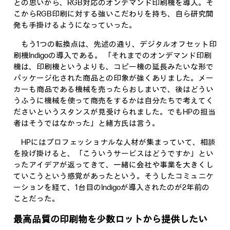
との思いから、RGB対応のオンデマンド印刷機を導入。そ
こからRGB印刷に対する強いこだわりを持ち、自ら研究開
発も手掛けるようになっていった。
もう1つの転換点は、先述の通り、デジタルオフセット印
刷機Indigoの導入である。 「それまでのオンデマンド印刷
機は、印刷機というよりも、コピー機の延長みたいな形で
パッケージ化された商品との印象が強くありました。メー
カーも商品である機械を売ったらおしまいで、後はどうい
うふうに機械を使って商売をするかは自分たちで考えてく
ださいというスタンスが見受けられました。でもHPの担当
者はそうではなかった」と緒方氏は言う。
HPにはプロフェッショナルな人材が集まっていて、相談
を投げ掛けると、「こういうサービスはどうですか」とい
ったアイデアが返ってきて、一緒に会社や事業を大きくし
ていこうという感覚があったという。そうしたコミュニケ
ーションを経て、1台目のIndigoが導入されたのが2年前の
ことだった。
最高品質の印刷物を少数ロットから提供したい