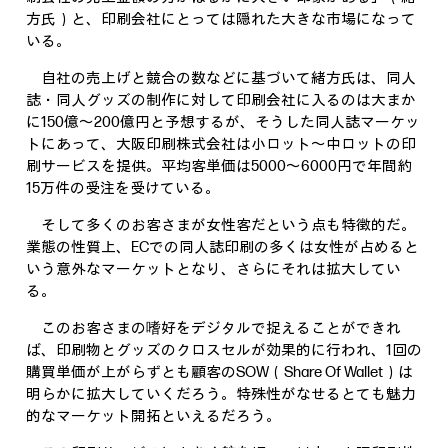
方氏）と、印刷会社にとっては隠れた大きな市場になって
いる。
自社の売上げと競合の数などに基づいて緒方氏は、同人
誌・同人グッズの制作に対して印刷会社に入るのは大まか
に150億～200億円と予想するが、そうした同人誌マーケッ
トにあって、大阪印刷株式会社は小ロット～中ロットの印
刷サービスを提供。平均客単価は5000～6000円で年間約
15万件の受注を受けている。
そして多くのお客さまが女性客だという点も特徴的だ。
業態の性質上、ECでの同人誌印刷の多くは女性が占めると
いう意外なマーケットとなり、さらにそれは拡大してい
る。
このお客さまの嗜好をデジタルで捉えることができれ
ば、印刷物とグッズのクロスセルが効果的に行われ、1回の
購買単価が上がらずとも顧客のSOW（Share Of Wallet）は
明らかに拡大していくだろう。特殊性がなせるとても魅力
的なマーケット開拓といえるだろう。