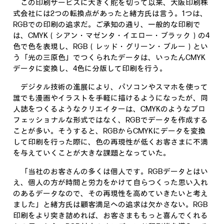
この印刷サービスに大きく舵を切って以来、大阪印刷株
式会社には2つの転換点があったと緒方氏は言う。1つは、
RGBでの印刷の追求だ。ご承知の通り、一般的な印刷で
は、CMYK（シアン・マゼンタ・イエロー・ブラック）の4
色で色を表現し、RGB（レッド・グリーン・ブルー）とい
う「光の三原色」でつくられたデータは、いったんCMYK
データに変換し、4色に分版して印刷を行う。
デジタル技術の進展により、パソコンやスマホを使って
誰でも漫画やイラストを手軽に描けるようになったが、同
人誌をつくるようなクリエイターは、CMYKのようなプロ
フェッショナルな形式ではなく、RGBでデータを作成する
ことが多い。そうすると、RGBからCMYKにデータを変換
して印刷を行った際に、色の再現性が低くお客さまに不満
を与えていくことが大きな課題となっていた。
「当社のお客さんの多くは個人です。RGBデータとはい
え、個人の方が時間と労力をかけて自らつくった思い入れ
のあるデータなので、その再現性を高めていきたいと考え
ました」と緒方氏は顧客満足への追求は欠かさない。RGB
印刷をより突き詰めれば、お客さまももっと喜んでくれる