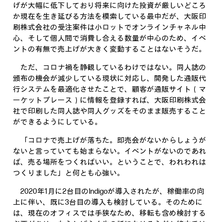
げが大幅に低下しており将来に向けた投資が厳しいどころ
か現在を生き延びる方法を模索している最中だが、大阪印
刷株式会社の受注案件は小ロットでオンラインチャネル中
心、そして個人間で消費し合える数量が中心のため、イベ
ントの有無で売上げが大きく変動することはないそうだ。
ただ、コロナ禍を静観しているわけではない。同人誌の
頒布の機会が減少している現状に対応し、開発した通販代
行システムを最適化させたことで、顧客が通販サイト（マ
ーケットプレース）に情報を登録すれば、大阪印刷株式会
社で印刷した同人誌や同人グッズをそのまま販売すること
ができるようにしている。
「コロナで売上げが落ちた。即売会がないからしょうが
ないと言っていても始まらない。イベントがないのであれ
ば、売る場所をつくればいい。ということで、われわれは
つくりました」と何とも心強い。
2020年1月に2台目のIndigoが導入されたが、稼働率の向
上に伴い、既に3台目の導入も検討している。そのために
は、現在のオフィスでは手狭なため、移転も含め検討する