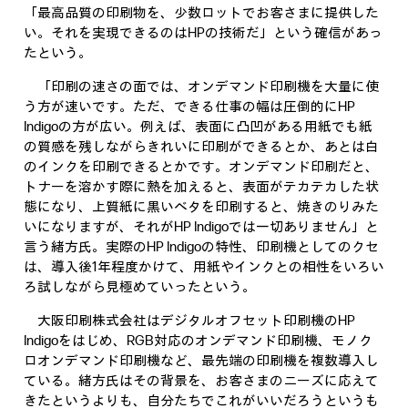
「最高品質の印刷物を、少数ロットでお客さまに提供した
い。それを実現できるのはHPの技術だ」という確信があっ
たという。
「印刷の速さの面では、オンデマンド印刷機を大量に使
う方が速いです。ただ、できる仕事の幅は圧倒的にHP
Indigoの方が広い。例えば、表面に凸凹がある用紙でも紙
の質感を残しながらきれいに印刷ができるとか、あとは白
のインクを印刷できるとかです。オンデマンド印刷だと、
トナーを溶かす際に熱を加えると、表面がテカテカした状
態になり、上質紙に黒いベタを印刷すると、焼きのりみた
いになりますが、それがHP Indigoでは一切ありません」と
言う緒方氏。実際のHP Indigoの特性、印刷機としてのクセ
は、導入後1年程度かけて、用紙やインクとの相性をいろい
ろ試しながら見極めていったという。
大阪印刷株式会社はデジタルオフセット印刷機のHP
Indigoをはじめ、RGB対応のオンデマンド印刷機、モノク
ロオンデマンド印刷機など、最先端の印刷機を複数導入し
ている。緒方氏はその背景を、お客さまのニーズに応えて
きたというよりも、自分たちでこれがいいだろうというも