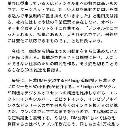
業界に従事している人ほどデジタル化への敷居は高いもの
です。マージネットでは、新しい人材を原動力に周囲を巻
き込んで半強制的に置き換えていきました」と池田氏は語
る。社内にはもはや紙の作業伝票は存在しない。オペレー
ターも全員タブレットを手に作業する。「デジタル化にす
っと入れる人、抵抗がある人、人それぞれですが、最終的
には変化に順応できるものです」と池田氏はいう。
今後は、商談から納品までの自動化をさらに進めたいと
池田氏は考える。機械ができることは機械に任せ、人にし
かできない仕事のための時間を作る。そう舵を切ることで
さらなるDXの推進を目指す。
最後に、圧着DMを実現するHP Indigo印刷機と圧着テク
ノロジーをHPの小松氏が紹介する。HP Indigo 7Kデジタル
印刷機はデジタルオフセットの構造を維持しながら、エレ
クトロインキシルバー、ビビッドインク、インビジブルイ
ンクなどシリーズの中で最も多くのインクを扱えるのが魅
力だ。ワンパスで印字工程までを行うので、工程短縮によ
る短納期化も実現する。やはり、DM分野において強みを
発揮するのはバリアブル印刷だろう。同じものを1万枚刷っ