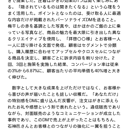
きで提案した。圧着はがきの効果の1つは開く楽しみにあ
る。「隠されているものは開きたくなる」という心理をう
まく活用した。ポイントとなったのは、受け取る人に最適
な内容だけが掲載されたパーソナライズDMを送ること。
梅干しの赤を基調とした写真や、ほかほかのご飯の上に乗
っている写真など、商品の魅力を最大限に引き出した異な
るクリエイティブを使用し、「拝啓〇〇様」とお客様一人
一人に語り掛ける文面で発信。顧客はセグメントで分類
し、購入履歴に合わせてアップセルやクロスセルにつなが
る商品を決定し、顧客ごとに訴求内容を刷り分けた。2
回、3回と施策を実施した結果、コンバージョン率は従来
の3%から6.87%に、顧客当たりの平均単価も40%増と大き
く伸びた。
数字として大きな成果を上げただけではなく、お客様か
ら喜びの声が届いたことも嬉しい収穫だ。「あなただけ」
の特別感をDMに盛り込んだ反響が、注文はがきに添えら
れたお礼や感想という形で表れたという。通信販売であり
ながら、対面販売のようなコミュニケーションが成立した
事例であり、このDMで売上が上がったことはもちろん、
石神邑さんとお客様とのつながりの強化に一翼を担うこと