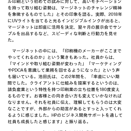
ル印刷という初めての試みに対して、高いモチベーション
を持って取り組む姿勢は、マージネットのチャレンジ精神
を象徴するものでした」とその印象を語る。実際、2018年
にUVライトを当てると光るインビジブルインクが出ると、
マージネットは即座に活用を決定、翌々月の展示会でサン
プルを出品するなど、スピーディな判断と行動力を見せ
た。
マージネットの中には、「印刷機のメーカーがここまで
やってくれるのか」という驚きもあった。社員からは、
「マインドや取り組む姿勢が変わった」「マーケティング
やPDCAを意識して業務を回せるようになった」という声
も届いている。池田氏は、この2年間を、「率直にいい期
間でした。クライアントに仕組みを提案するというのは、
請負産業という特性を持つ印刷業の立ち位置を180度変え
るものです。お客様との向き合い方も変えていかなければ
なりません。それを社員に伝え、理解してもらうのは大変
なことですが、外部からの助言があるとすっと入ってくれ
るように感じました。HPのビジネス開発サポートを通して
社員も成長したと感じます」と振り返る。