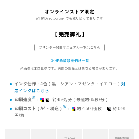
オンラインストア限定
※HP Directpartner でも取り扱っております
【 完売御礼 】
プリンター設置マニュアル一覧はこちら
≫ HP希望販売価格一覧
※画像は米国仕様です。実際の製品とは異なる場合があります。
インク仕様
：4色（黒・シアン・マゼンタ・イエロー）
対
応インクはこちら
※
印刷速度
：
約45枚/分（最速約65枚/分）
※
印刷コスト（A4・税込）
：
約 4.50 円/枚
約 0.91
円/枚