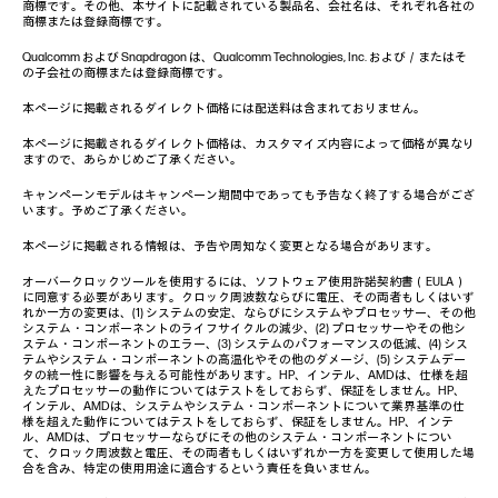
商標です。その他、本サイトに記載されている製品名、会社名は、それぞれ各社の
商標または登録商標です。
Qualcomm および Snapdragon は、Qualcomm Technologies, Inc. および／またはそ
の子会社の商標または登録商標です。
本ページに掲載されるダイレクト価格には配送料は含まれておりません。
本ページに掲載されるダイレクト価格は、カスタマイズ内容によって価格が異なり
ますので、あらかじめご了承ください。
キャンペーンモデルはキャンペーン期間中であっても予告なく終了する場合がござ
います。予めご了承ください。
本ページに掲載される情報は、予告や周知なく変更となる場合があります。
オーバークロックツールを使用するには、ソフトウェア使用許諾契約書（EULA）
に同意する必要があります。クロック周波数ならびに電圧、その両者もしくはいず
れか一方の変更は、(1) システムの安定、ならびにシステムやプロセッサー、その他
システム・コンポーネントのライフサイクルの減少、(2) プロセッサーやその他シ
ステム・コンポーネントのエラー、(3) システムのパフォーマンスの低減、(4) シス
テムやシステム・コンポーネントの高温化やその他のダメージ、(5) システムデー
タの統一性に影響を与える可能性があります。HP、インテル、AMDは、仕様を超
えたプロセッサーの動作についてはテストをしておらず、保証をしません。HP、
インテル、AMDは、システムやシステム・コンポーネントについて業界基準の仕
様を超えた動作についてはテストをしておらず、保証をしません。HP、インテ
ル、AMDは、プロセッサーならびにその他のシステム・コンポーネントについ
て、クロック周波数と電圧、その両者もしくはいずれか一方を変更して使用した場
合を含み、特定の使用用途に適合するという責任を負いません。