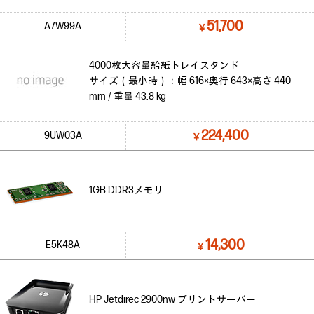
51,700
A7W99A
￥
4000枚大容量給紙トレイスタンド
サイズ（最小時）：幅 616×奥行 643×高さ 440
mm / 重量 43.8 kg
224,400
9UW03A
￥
1GB DDR3メモリ
14,300
E5K48A
￥
HP Jetdirec 2900nw プリントサーバー