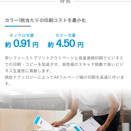
特長
カラー1枚当たりの印刷コストを最小化
モノクロ文書
カラー文書
0.91
4.50
約
円
約
円
早いファーストプリントアウトページと高速連続印刷でビジネス
での印刷・コピーを加速させ、高性能のスキャナ搭載で高いビジ
ネス生産性に貢献します。
独自テクノロジーによってA4フルページ幅の印刷を高速に行いま
す。