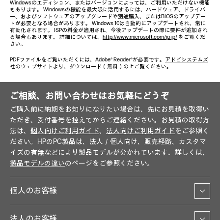
Windowsのエディション、またはバージョンによっては、ご利用いただけない機能
もあります。 Windowsの機能を最大限に活用するには、ハードウェア、ドライバ
ー、およびソフトウェアのアップグレードや別途購入、またはBIOSのアップデー
トが必要となる場合があります。 Windows 10は自動的にアップデートされ、常に
有効化されます。 ISPの料金が適用され、今後アップデートの際に要件が追加され
る場合もあります。 詳細については、
http://www.microsoft.com/ja-jp/
をご覧くだ
さい。
PDFファイルをご覧いただくには、Adobe® Reader®が必要です。
アドビシステムズ
社のウェブサイト
より、ダウンロード（無料）の上ご覧ください。
ご相談、お問い合わせはお気軽にどうぞ
ご購入前に納期をお知りになりたい場合は、先にお見積を取得い
ただき、受付番号を控えてからご連絡ください。お見積の取得方
法は、
個人向けご利用ガイド
、
法人向けご利用ガイド
をご参照く
ださい。HPのPC製品は、法人／個人向け、販売経路、カスタマ
イズの有無などにより製品モデルが分かれています。詳しくは、
製品モデルの違い
のページをご参照ください。
個人のお客様
法人のお客様