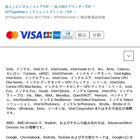
法人（ビジネス）ストアTOP
法人向けプリンターTOP
HP PageWideインクジェットプリンターTOP
HP PageWide Color MFP 779dn（4PZ45A0-AAAC）複合機 製品詳細
Intel、インテル、Intel ロゴ、Intel Inside、Intel Inside ロゴ、Arc、Arria、Celeron、
セレロン、Cyclone、eASIC、Intel Ethernet、インテル イーサネット、Intel Agilex、
Intel Atom、インテルアトム、Intel Core、インテルコア、Intel Data Center GPU
Flex Series、インテル データセンター GPU フレックス・シリーズ、Intel Data
Center GPU Max Series、インテル データセンター GPU マックス・シリーズ、Intel
Evo、インテル Evo、Gaudi、Intel Optane、インテル Optane、Intel vPro、インテル
ヴィープロ、Iris、Killer、MAX、Movidius、OpenVINO™、 Pentium、ペンティア
ム、Intel RealSense、インテル RealSense、Intel Select Solutions、インテル Select
ソリューション、Intel Si Photonics、インテル Si Photonics、Stratix、Stratix ロゴ、
Tofino、Ultrabook、Xeon、ジーオンは、Intel Corporation またはその子会社の商標
です。
AMD、AMD Arrowロゴ、Radeon、およびそれらの組み合わせは、Advanced Micro
Devices, Inc.の商標です。
Google、Chromebook、Android、YouTube およびその他のマークは、Google LLC の