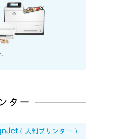
い。
リンター
gnJet
（大判プリンター）