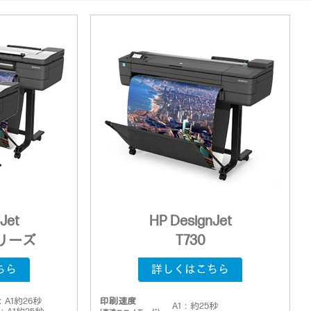
Jet
HP DesignJet
シリーズ
T730
ちら
詳しくはこちら
：A1約26秒
印刷速度
A1：約25秒