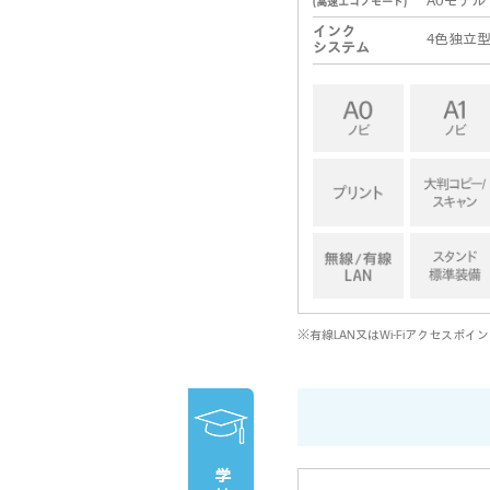
A0モデル
(高速エコノモード)
インク
4色独立
システム
※有線LAN又はWi-Fiアクセスポ
学校