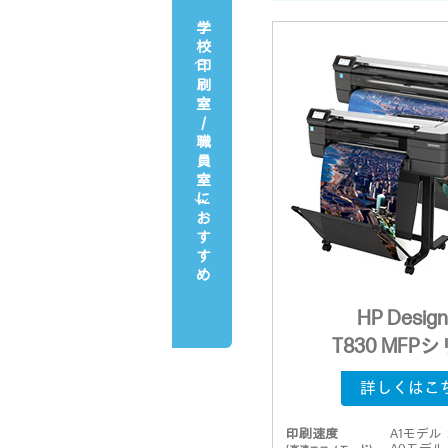
学校
印刷室／職員室
におすすめ
HP Design
T830 MFP
詳しくはこ
印刷速度
A1モデル