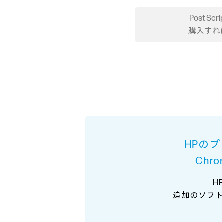
Post S
購入すれ
HPの
Ch
H
追加のソフ