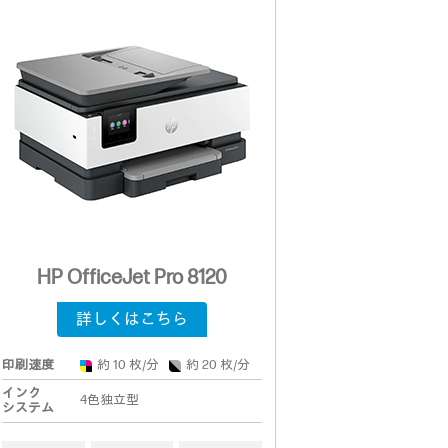
HP OfficeJet Pro 8120
詳しくはこちら
印刷速度
約 10 枚/分
約 20 枚/分
インク
4色独立型
システム