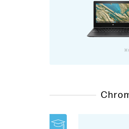
※
Chr