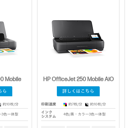
00 Mobile
HP OfficeJet 250 Mobile AiO
ちら
詳しくはこちら
約10枚/分
印刷速度
約7枚/分
約10枚/分
インク
ー3色一体型
4色/黒・カラー3色一体型
システム