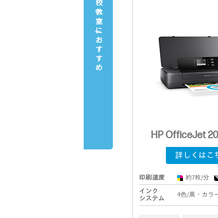
教室
に
おすすめ
HP OfficeJet 2
詳しくはこ
印刷速度
約7枚/分
インク
4色/黒・カラ
システム