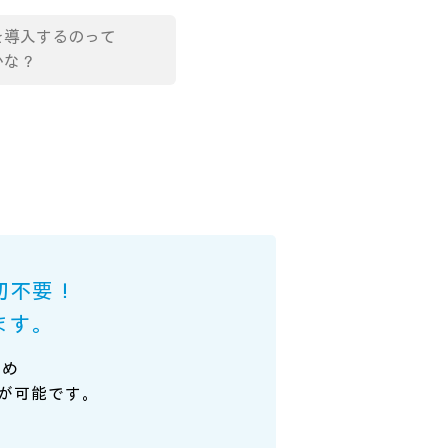
を導入するのって
かな？
切不要！
ます。
ため
が可能です。