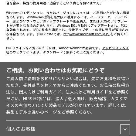
合を含み、特定の使用用途に適合するという責任を負いません。
Windowsのエディション、またはバージョンによっては、ご利用いただけない機能
もあります。 Windowsの機能を最大限に活用するには、ハードウェア、ドライバ
ー、およびソフトウェアのアップグレードや別途購入、またはBIOSのアップデー
トが必要となる場合があります。 Windows 10は自動的にアップデートされ、常に
有効化されます。 ISPの料金が適用され、今後アップデートの際に要件が追加され
る場合もあります。 詳細については、
http://www.microsoft.com/ja-jp/
をご覧くだ
さい。
PDFファイルをご覧いただくには、Adobe® Reader®が必要です。
アドビシステムズ
社のウェブサイト
より、ダウンロード（無料）の上ご覧ください。
ご相談、お問い合わせはお気軽にどうぞ
ご購入前に納期をお知りになりたい場合は、先にお見積を取得い
ただき、受付番号を控えてからご連絡ください。お見積の取得方
法は、
個人向けご利用ガイド
、
法人向けご利用ガイド
をご参照く
ださい。HPのPC製品は、法人／個人向け、販売経路、カスタマ
イズの有無などにより製品モデルが分かれています。詳しくは、
製品モデルの違い
のページをご参照ください。
個人のお客様