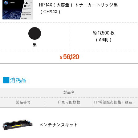
HP 14X（大容量） トナーカートリッジ黒
（CF214X）
約 17,500 枚
（A4判）
黒
56,120
￥
■ 消耗品
製品名
製品番号
印刷可能枚数
HP希望販売価格（税込）
メンテナンスキット