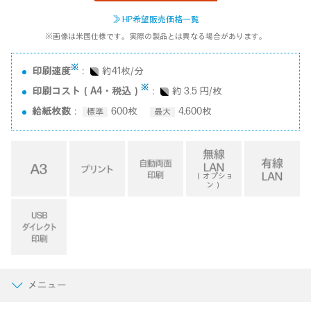
≫ HP希望販売価格一覧
※画像は米国仕様です。実際の製品とは異なる場合があります。
※
印刷速度
：
約41枚/分
※
印刷コスト（A4・税込）
：
約 3.5 円/枚
給紙枚数
：
600枚
4,600枚
（オプショ
ン）
メニュー