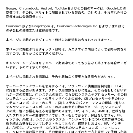
Google、Chromebook、Android、YouTube およびその他のマークは、Google LLC の
商標です。その他、本サイトに記載されている製品名、会社名は、それぞれ各社の
商標または登録商標です。
Qualcomm および Snapdragon は、Qualcomm Technologies, Inc. および／またはそ
の子会社の商標または登録商標です。
本ページに掲載されるダイレクト価格には配送料は含まれておりません。
本ページに掲載されるダイレクト価格は、カスタマイズ内容によって価格が異なり
ますので、あらかじめご了承ください。
キャンペーンモデルはキャンペーン期間中であっても予告なく終了する場合がござ
います。予めご了承ください。
本ページに掲載される情報は、予告や周知なく変更となる場合があります。
オーバークロックツールを使用するには、ソフトウェア使用許諾契約書（EULA）
に同意する必要があります。クロック周波数ならびに電圧、その両者もしくはいず
れか一方の変更は、(1) システムの安定、ならびにシステムやプロセッサー、その他
システム・コンポーネントのライフサイクルの減少、(2) プロセッサーやその他シ
ステム・コンポーネントのエラー、(3) システムのパフォーマンスの低減、(4) シス
テムやシステム・コンポーネントの高温化やその他のダメージ、(5) システムデー
タの統一性に影響を与える可能性があります。HP、インテル、AMDは、仕様を超
えたプロセッサーの動作についてはテストをしておらず、保証をしません。HP、
インテル、AMDは、システムやシステム・コンポーネントについて業界基準の仕
様を超えた動作についてはテストをしておらず、保証をしません。HP、インテ
ル、AMDは、プロセッサーならびにその他のシステム・コンポーネントについ
て、クロック周波数と電圧、その両者もしくはいずれか一方を変更して使用した場