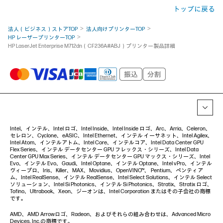
トップに戻る
法人（ビジネス）ストアTOP
法人向けプリンターTOP
HP レーザープリンターTOP
HP LaserJet Enterprise M712dn（CF236A#ABJ）プリンター製品詳細
Intel、インテル、Intel ロゴ、Intel Inside、Intel Inside ロゴ、Arc、Arria、Celeron、
セレロン、Cyclone、eASIC、Intel Ethernet、インテル イーサネット、Intel Agilex、
Intel Atom、インテルアトム、Intel Core、インテルコア、Intel Data Center GPU
Flex Series、インテル データセンター GPU フレックス・シリーズ、Intel Data
Center GPU Max Series、インテル データセンター GPU マックス・シリーズ、Intel
Evo、インテル Evo、Gaudi、Intel Optane、インテル Optane、Intel vPro、インテル
ヴィープロ、Iris、Killer、MAX、Movidius、OpenVINO™、 Pentium、ペンティア
ム、Intel RealSense、インテル RealSense、Intel Select Solutions、インテル Select
ソリューション、Intel Si Photonics、インテル Si Photonics、Stratix、Stratix ロゴ、
Tofino、Ultrabook、Xeon、ジーオンは、Intel Corporation またはその子会社の商標
です。
AMD、AMD Arrowロゴ、Radeon、およびそれらの組み合わせは、Advanced Micro
Devices, Inc.の商標です。