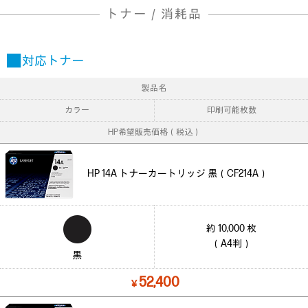
トナー / 消耗品
■ 対応トナー
製品名
カラー
印刷可能枚数
HP希望販売価格（税込）
HP 14A トナーカートリッジ 黒（CF214A）
約 10,000 枚
（A4判）
黒
52,400
￥