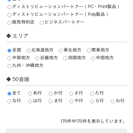
ディストリビューションパートナー（PC・Print製品）
ディストリビューションパートナー（Poly製品）
販売特約店
ビジネスパートナー
◆ エリア
全国
北海道地方
東北地方
関東地方
中部地方
近畿地方
四国地方
中国地方
九州・沖縄地方
◆ 50音順
全て
あ行
か行
さ行
た行
な行
は行
ま行
や行
ら行
わ行
170件中170件を表示しています。