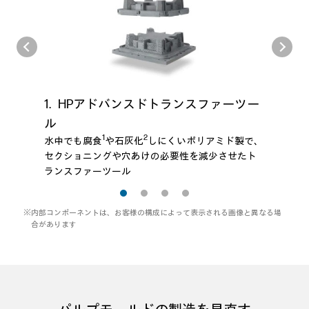
HPアドバンスドトランスファーツー
1
1
2
2
ル
1
2
水中でも腐食
や石灰化
しにくいポリアミド製で、
セクショニングや穴あけの必要性を減少させたト
ランスファーツール
※内部コンポーネントは、お客様の構成によって表示される画像と異なる場
合があります