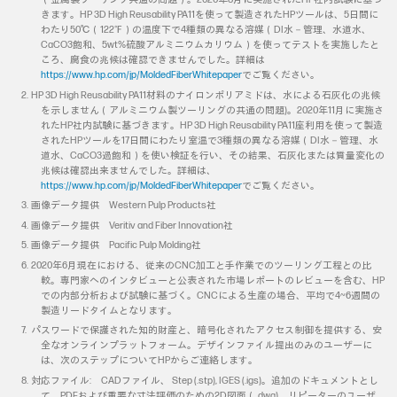
きます。HP 3D High Reusability PA11を使って製造されたHPツールは、5日間に
わたり50℃（122℉）の温度下で4種類の異なる溶媒（DI水－管理、水道水、
CaCO3飽和、5wt%硫酸アルミニウムカリウム）を使ってテストを実施したと
ころ、腐食の兆候は確認できませんでした。詳細は
https://www.hp.com/jp/MoldedFiberWhitepaper
でご覧ください。
HP 3D High Reusability PA11材料のナイロンポリアミドは、水による石灰化の兆候
を示しません（アルミニウム製ツーリングの共通の問題)。2020年11月に実施さ
れたHP社内試験に基づきます。HP 3D High Reusability PA11座利用を使って製造
されたHPツールを17日間にわたり室温で3種類の異なる溶媒（DI水－管理、水
道水、CaCO3過飽和）を使い検証を行い、その結果、石灰化または質量変化の
兆候は確認出来ませんでした。詳細は、
https://www.hp.com/jp/MoldedFiberWhitepaper
でご覧ください。
画像データ提供 Western Pulp Products社
画像データ提供 Veritiv and Fiber Innovation社
画像データ提供 Pacific Pulp Molding社
2020年6月現在における、従来のCNC加工と手作業でのツーリング工程との比
較。専門家へのインタビューと公表された市場レポートのレビューを含む、HP
での内部分析および試験に基づく。CNCによる生産の場合、平均で4~6週間の
製造リードタイムとなります。
パスワードで保護された知的財産と、暗号化されたアクセス制御を提供する、安
全なオンラインプラットフォーム。デザインファイル提出のみのユーザーに
は、次のステップについてHPからご連絡します。
対応ファイル: CADファイル、 Step (.stp), IGES (.igs)。追加のドキュメントとし
て、PDFおよび重要な寸法評価のための2D図面（.dwg)。リピーターのユーザ