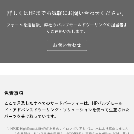
詳しくはHPまでお気軽にお問い合わせください。
フォームを送信後、弊社のパルプモールドツーリングの担当者よ
りご連絡いたします。
お問い合わせ
免責事項
ここで言及したすべてのサードパーティーは、HPパルプモール
ド・アドバンスドツーリング・ソリューションを使って生産された
パーツを受け取っています。
HP 3D High Reusability PA11材料のナイロンポリアミドは、水により腐食しません
（金属製ツーリング共通の問題）。2020年8月に実施されたHP社内試験に基づ