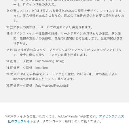
ーは、ログイン情報のみ入力。
必要に応じて、HPは推奨される最適化のための変更をデザインファイルで共有し
ます。注文情報を完成させるため、追加の仕様書の提供が必要な場合がありま
す。
注文状況の更新は、Eメールでの通知により実施されます。
デザインファイルや仕様書の詳細、ツールデザインの見積もりの承認、購入注
文、最初の支払いの受領後、最短で2週間ほどで配達します。配送時間は含ま
れません。
HPの交換が容易なスクリーンとデジタルウェアハウスからのオンデマンド注文
で、安全在庫の交換ツーリングの在庫を削減します。
画像データ提供 Pulp Moulding Dies社
画像データ提供 Innofibre
従来のCNCと手作業でのツーリングとの比較。2021年2月、HPの委託により
Innofibre社が実施したテストに基づきます。
画像データ提供 Pulp Moulded Products社
※PDFファイルをご覧いただくには、Adobe® Reader®が必要です。
アドビシステムズ
社のウェブサイト
より、ダウンロード（無料）の上ご覧ください。