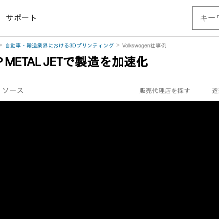
サポート
自動車・輸送業界における3Dプリンティング
Volkswagen社事例
METAL JETで製造を加速化
リソース
販売代理店を探す
造