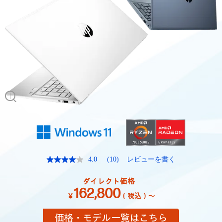
4.0
(10)
レビューを書く
レ
ビ
ュ
ダイレクト価格
ー
162,800
を
￥
（税込）～
読
む.
価格・モデル一覧はこちら
同