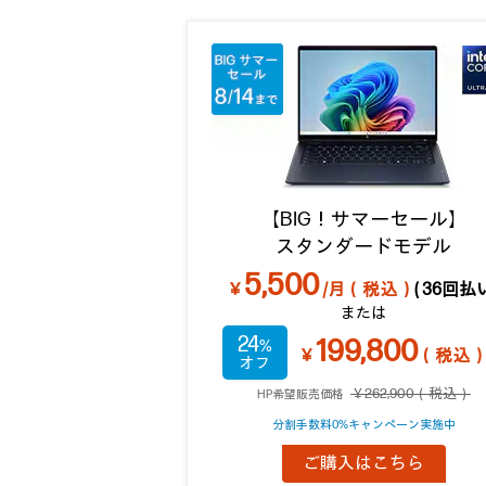
【BIG！サマーセール】
スタンダードモデル
5,500
￥
/月（税込）
( 36回払い
または
24
199,800
￥
（税込
￥262,900（税込）
HP希望販売価格
分割手数料0%キャンペーン実施中
ご購入はこちら