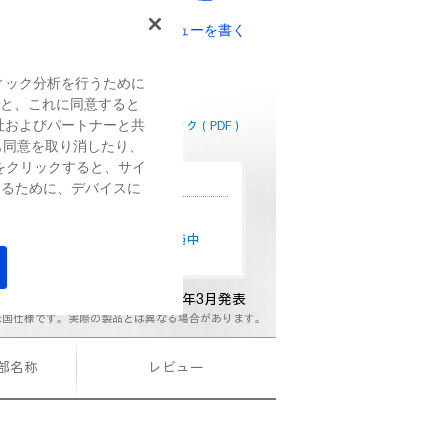
(0)
レビューを書く
評
価
値
199,800
（税込）～
ィック分析を行うために
な
し.
すると、これに同意すると
同
覧はこちら
社およびパートナーと共
詳細スペック（PDF）
じ
も同意を取り消したり、
ペ
ー
をクリックすると、サイ
ジ
ン情報
するために、デバイスに
の
リ
& Businessが15%オフ！
ン
分割手数料0%キャンペーン実施中
ク。
2026年3月発表
米国仕様です。実際の製品とは異なる場合があります。
各部名称
レビュー