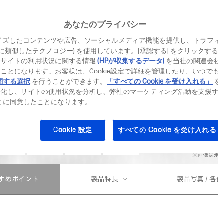
あなたのプライバシー
￥
ダイレクト価格
イズしたコンテンツや広告、ソーシャルメディア機能を提供し、トラフ
、それに類似したテクノロジー) を使用しています。[承認する] をクリック
価格・モデル一
当サイトの利用状況に関する情報
(HPが収集するデータ)
を当社の関連会
ことになります。お客様は、Cookie設定で詳細を管理したり、いつで
関する選択
を行うことができます。
「すべての Cookie を受け入れる」
お得なキャンペー
強化し、サイトの使用状況を分析し、弊社のマーケティング活動を支援
ることに同意したことになります。
Office Home 
最大36回まで
Cookie 設定
すべての Cookie を受け入れる
※画像は
すめポイント
製品特長
製品写真 / 