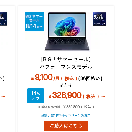
【BIG！サマーセール】
パフォーマンスモデル
9,100
 )
￥
/月（税込）
( 36回払い )
または
14
328,900
）～
￥
（税込）～
￥382,800（税込）
HP希望販売価格
分割手数料0%キャンペーン実施中
ご購入はこちら