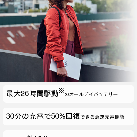
※
最大26時間駆動
の
オールデイバッテリー
30分の充電で50%回復
できる急速充電機能