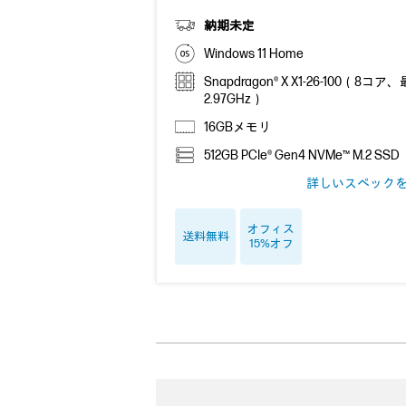
納期未定
Windows 11 Home
Snapdragon® X X1-26-100（8コア
2.97GHz）
16GBメモリ
512GB PCIe® Gen4 NVMe™ M.2 SSD
詳しいスペック
オフィス
送料無料
15%オフ