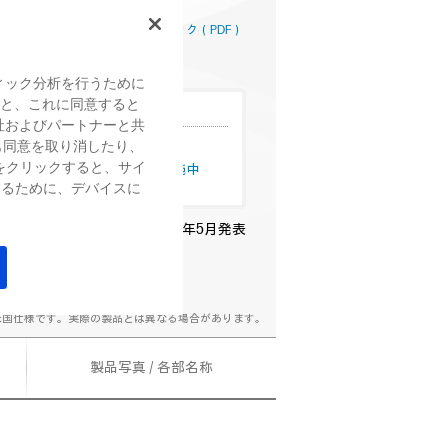
覧はこちら
詳細スペック（PDF）
ィック分析を行うために
すると、これに同意すると
ン情報
社およびパートナーと共
も同意を取り消したり、
& Businessが15%オフ！
をクリックすると、サイ
分割手数料0%キャンペーン実施中
するために、デバイスに
2026年5月発表
米国仕様です。実際の製品とは異なる場合があります。
製品写真 / 各部名称