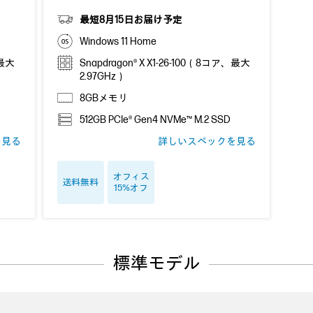
最短8月15日お届け予定
Windows 11 Home
、最大
Snapdragon® X X1-26-100（8コア、最大
2.97GHz）
8GBメモリ
512GB PCIe® Gen4 NVMe™ M.2 SSD
を見る
詳しいスペックを見る
オフィス
送料無料
15%オフ
標準モデル