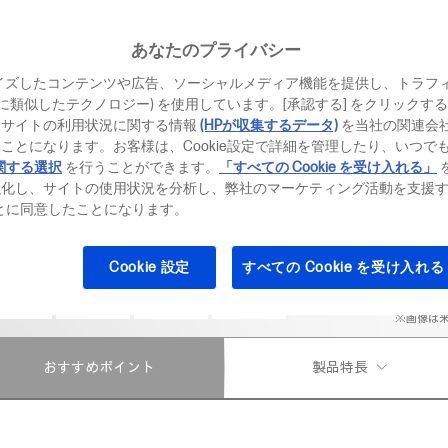
価格・モデル一
あなたのプライバシー
イズしたコンテンツや広告、ソーシャルメディア機能を提供し、トラフ
、それに類似したテクノロジー) を使用しています。[承認する] をクリック
お得なキャンペー
当サイトの利用状況に関する情報
(HPが収集するデータ)
を当社の関連会
ことになります。お客様は、Cookie設定で詳細を管理したり、いつで
Office Home 
関する選択
を行うことができます。
「すべての Cookie を受け入れる」
最大36回まで
強化し、サイトの使用状況を分析し、弊社のマーケティング活動を支援
ることに同意したことになります。
Cookie 設定
すべての Cookie を受け入れる
※画像は
おすすめポイント
製品特長