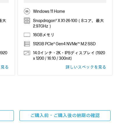
Windows 11 Home
、最大
Snapdragon® X X1-26-100（8コア、最大
2.97GHz）
16GBメモリ
512GB PCIe® Gen4 NVMe™ M.2 SSD
920
14.0インチ・2K・IPSディスプレイ (1920
x 1200 / 16:10 / 300nit)
を見る
詳しいスペックを見る
ご購入前・ご購入後の
納期の確認