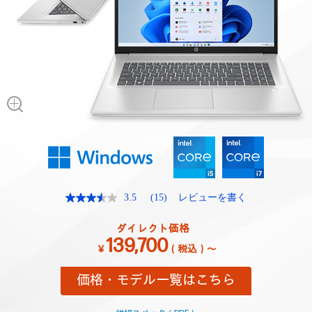
3.5
(15)
レビューを書く
レ
ビ
ュ
ダイレクト価格
ー
139,700
を
￥
（税込）～
読
む.
価格・モデル一覧はこちら
同
じ
ペ