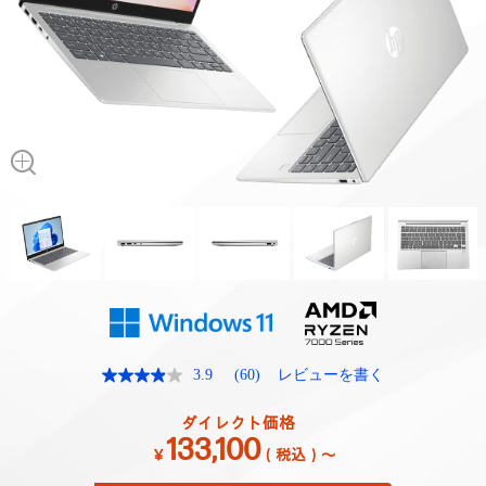
3.9
(60)
レビューを書く
レ
ビ
ュ
ダイレクト価格
ー
133,100
を
￥
（税込）～
読