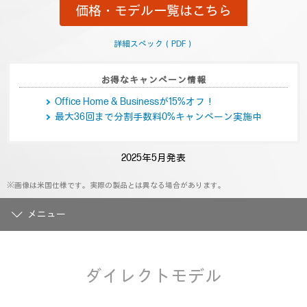
む.
価格・モデル一覧はこちら
同
じ
ペ
ー
詳細スペック（PDF）
ジ
の
リ
お得なキャンペーン情報
ン
ク。
Office Home & Businessが15%オフ！
最大36回まで分割手数料0%キャンペーン実施中
2025年5月発表
※画像は米国仕様です。実際の製品とは異なる場合があります。
メニュー
ダイレクトモデル