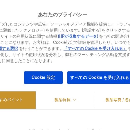
￥
ダイレクト価格
あなたのプライバシー
価格・モデル一
イズしたコンテンツや広告、ソーシャルメディア機能を提供し、トラフ
、それに類似したテクノロジー) を使用しています。[承認する] をクリック
お得なキャンペー
当サイトの利用状況に関する情報
(HPが収集するデータ)
を当社の関連会
ことになります。お客様は、Cookie設定で詳細を管理したり、いつで
Office Home 
関する選択
を行うことができます。
「すべての Cookie を受け入れる」
最大36回まで
強化し、サイトの使用状況を分析し、弊社のマーケティング活動を支援
ることに同意したことになります。
Cookie 設定
すべての Cookie を受け入れる
があります。
すめポイント
製品特長
製品写真 / 