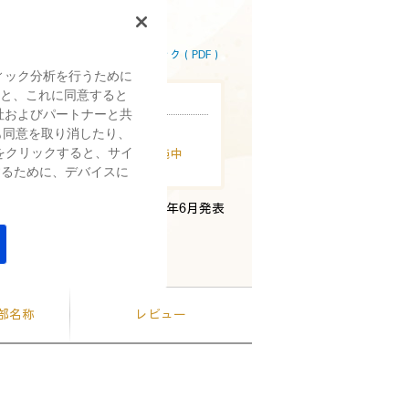
ュ
159,500
（税込）～
ー
を
読
覧はこちら
詳細スペック（PDF）
む.
同
ィック分析を行うために
じ
すると、これに同意すると
ペ
ン情報
社およびパートナーと共
ー
も同意を取り消したり、
& Businessが10%オフ！
ジ
の
をクリックすると、サイ
分割手数料0%キャンペーン実施中
リ
するために、デバイスに
ン
ク。
2023年6月発表
各部名称
レビュー