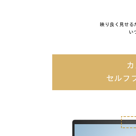
映り良く見せる
い
カ
セルフ