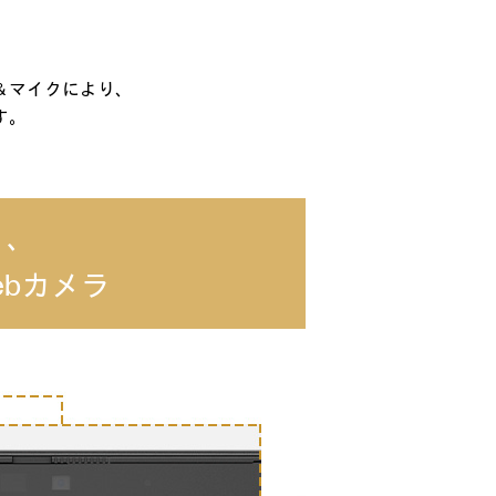
＆マイクにより、
す。
く、
bカメラ