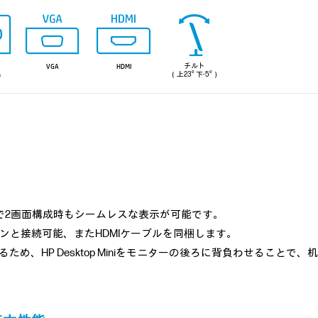
チルト
VGA
HDMI
（上23° 下-5°）
0）
で2画面構成時もシームレスな表示が可能です。
コンと接続可能、またHDMIケーブルを同梱します。
ているため、HP Desktop Miniをモニターの後ろに背負わせるこ