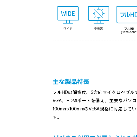
ワイド
非光沢
フルHD
（1920x108
主な製品特長
フルHDの解像度、3方向マイクロベゼル
VGA、HDMIポートを備え、主要なパソ
100mmx100mmのVESA規格に対応し
す。