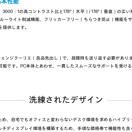
基本性能
00：1の高コントラスト比と178°（水平）/ 178°（垂直）の広
らにブルーライト削減機能、フリッカーフリー（ちらつき防止）機能
を提供します。
ンジクーリエ（良品先出し）で、故障時も送り返す必要がありません。H
可能です。PC本体とあわせ、一貫したスムーズなサポートを受け
洗練されたデザイン
ため、自宅でもオフィスと変わらないデスク環境を求めるハイブリ
ルチディスプレイ環境を構築するため、手頃な価格帯で機能性も良