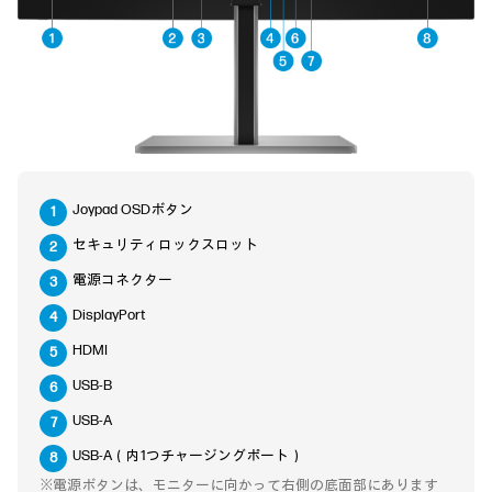
Joypad OSDボタン
セキュリティロックスロット
電源コネクター
DisplayPort
HDMI
USB-B
USB-A
USB-A（内1つチャージングポート）
※電源ボタンは、モニターに向かって右側の底面部にあります