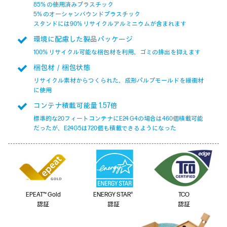
85% の使用済みプラスチック
5% のオーシャンバウンドプラスチック
スタンドには90% リサイクルアルミニウムが含まれます
環境に配慮した製品パッケージ
100% リサイクル可能な梱包材を利用、ゴミの排出を抑えます
梱包材／梱包状態
リサイクル素材からつくられた、成形パルプモールドを緩衝材
に使用
コンテナ積載可能量 1.57倍
標準的な20フィートコンテナにE24 G4の場合は460個積載可能
だったが、E24G5は720個も積載できるようになった
EPEAT™ Gold
ENERGY STAR®
TCO
認証
認証
認証