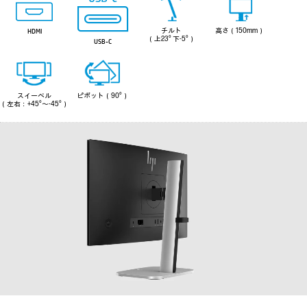
チルト
高さ（150mm）
HDMI
（上23° 下-5°）
USB-C
スイーベル
ピポット（90°）
（左右：+45°～-45°）