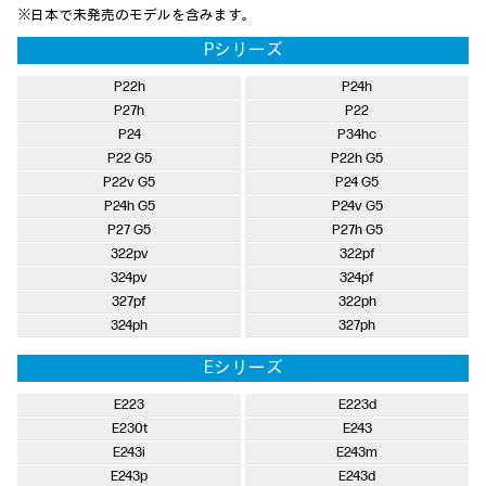
※日本で未発売のモデルを含みます。
Pシリーズ
P22h
P24h
P27h
P22
P24
P34hc
P22 G5
P22h G5
P22v G5
P24 G5
P24h G5
P24v G5
P27 G5
P27h G5
322pv
322pf
324pv
324pf
327pf
322ph
324ph
327ph
Eシリーズ
E223
E223d
E230t
E243
E243i
E243m
E243p
E243d