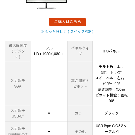
ご購入はこちら
≫ もっと詳しく（スペックPDF）
最大解像度
フル
パネルタイ
（デジタ
IPSパネル
HD（1,920×1,080）
プ
ル）
チルト角：上：
23°、下：-5°
スイーベル：左右：
入力端子
高さ調節／
‐
+45°～-45°
VGA
ピボット
高さ調整：150㎜
ピボット機能：回転
（90°）
入力端子
●
カラー
ブラック
USB-C®
USB Type-C-C 3.2 ケ
入力端子
●
その他
ーブル×1
Display Port