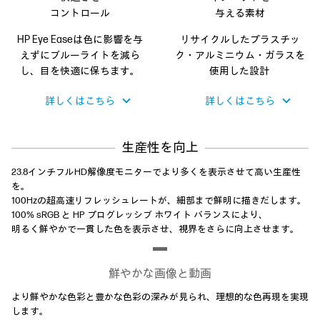
コントロール
与える素材
HP Eye Easeは
色に影響を与
リサイクルした
プラスチッ
えずに
ブルーライトを減ら
ク・アルミニウム・
ガラスを
し、
目を快適に保ちます。
使用した設計
詳しくはこちら
詳しくはこちら
生産性を向上
23.8インチフルHD解像度モニターでより多くを表示させて高い生産性
を。
100Hzの超高速リフレッシュレートが、細部まで鮮明に描きだします。
100% sRGB と HP プログレッシブ ホワイト バランスにより、
明るく鮮やかで一貫した色を表示させ、視界をさらに向上させます。
鮮やかな画像と動画
より鮮やかな色彩と豊かな色彩の深みが見られ、理想的な色再現を実現
します。