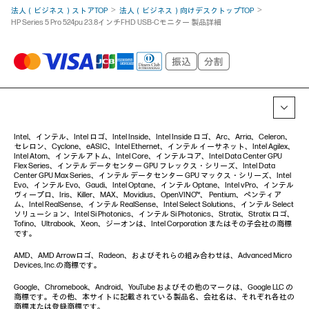
法人（ビジネス）ストアTOP
法人（ビジネス）向けデスクトップTOP
HP Series 5 Pro 524pu 23.8インチFHD USB-Cモニター 製品詳細
Intel、インテル、Intel ロゴ、Intel Inside、Intel Inside ロゴ、Arc、Arria、Celeron、
セレロン、Cyclone、eASIC、Intel Ethernet、インテル イーサネット、Intel Agilex、
Intel Atom、インテルアトム、Intel Core、インテルコア、Intel Data Center GPU
Flex Series、インテル データセンター GPU フレックス・シリーズ、Intel Data
Center GPU Max Series、インテル データセンター GPU マックス・シリーズ、Intel
Evo、インテル Evo、Gaudi、Intel Optane、インテル Optane、Intel vPro、インテル
ヴィープロ、Iris、Killer、MAX、Movidius、OpenVINO™、 Pentium、ペンティア
ム、Intel RealSense、インテル RealSense、Intel Select Solutions、インテル Select
ソリューション、Intel Si Photonics、インテル Si Photonics、Stratix、Stratix ロゴ、
Tofino、Ultrabook、Xeon、ジーオンは、Intel Corporation またはその子会社の商標
です。
AMD、AMD Arrowロゴ、Radeon、およびそれらの組み合わせは、Advanced Micro
Devices, Inc.の商標です。
Google、Chromebook、Android、YouTube およびその他のマークは、Google LLC の
商標です。その他、本サイトに記載されている製品名、会社名は、それぞれ各社の
商標または登録商標です。