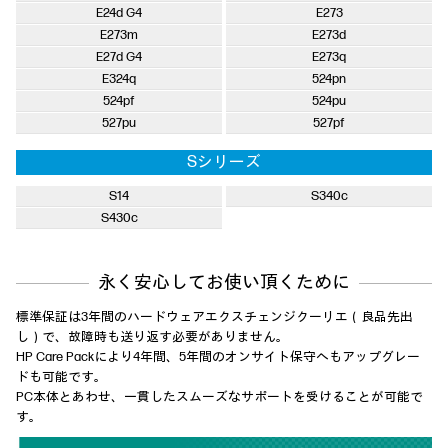
E24d G4
E273
E273m
E273d
E27d G4
E273q
E324q
524pn
524pf
524pu
527pu
527pf
Sシリーズ
S14
S340c
S430c
永く安心してお使い頂くために
標準保証は3年間のハードウェアエクスチェンジクーリエ（良品先出
し）で、故障時も送り返す必要がありません。
HP Care Packにより4年間、5年間のオンサイト保守へもアップグレー
ドも可能です。
PC本体とあわせ、一貫したスムーズなサポートを受けることが可能で
す。