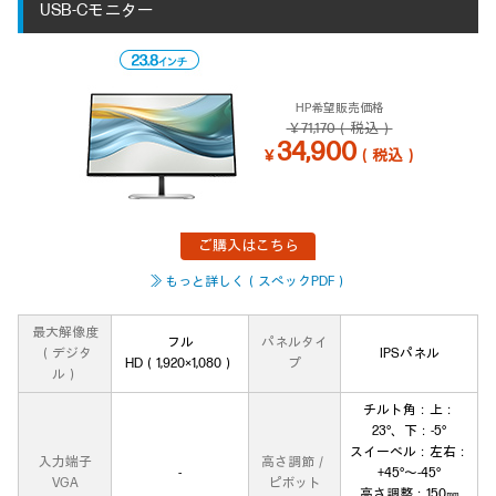
USB-Cモニター
HP希望販売価格
￥71,170（税込）
34,900
￥
（税込）
ご購入はこちら
≫ もっと詳しく（スペックPDF）
最大解像度
フル
パネルタイ
（デジタ
IPSパネル
HD（1,920×1,080）
プ
ル）
チルト角：上：
23°、下：-5°
スイーベル：左右：
入力端子
高さ調節／
‐
+45°～-45°
VGA
ピボット
高さ調整：150㎜