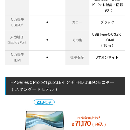
ピボット機能：回転
（90°）
入力端子
●
カラー
ブラック
USB-C®
USB Type-C-C 3.2 ケ
入力端子
●
その他
ーブル×1
Display Port
（1.8ｍ）
入力端子
●
標準保証
3年オンサイト
HDMI
HP Series 5 Pro 524 pu 23.8インチ FHD USB-Cモニター
（スタンダードモデル）
HP希望販売価格
71,170
￥
（税込）