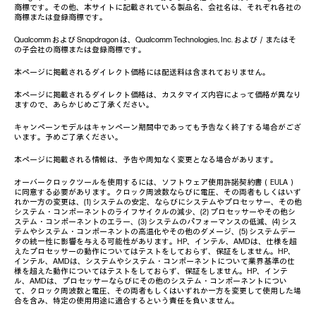
商標です。その他、本サイトに記載されている製品名、会社名は、それぞれ各社の
商標または登録商標です。
Qualcomm および Snapdragon は、Qualcomm Technologies, Inc. および／またはそ
の子会社の商標または登録商標です。
本ページに掲載されるダイレクト価格には配送料は含まれておりません。
本ページに掲載されるダイレクト価格は、カスタマイズ内容によって価格が異なり
ますので、あらかじめご了承ください。
キャンペーンモデルはキャンペーン期間中であっても予告なく終了する場合がござ
います。予めご了承ください。
本ページに掲載される情報は、予告や周知なく変更となる場合があります。
オーバークロックツールを使用するには、ソフトウェア使用許諾契約書（EULA）
に同意する必要があります。クロック周波数ならびに電圧、その両者もしくはいず
れか一方の変更は、(1) システムの安定、ならびにシステムやプロセッサー、その他
システム・コンポーネントのライフサイクルの減少、(2) プロセッサーやその他シ
ステム・コンポーネントのエラー、(3) システムのパフォーマンスの低減、(4) シス
テムやシステム・コンポーネントの高温化やその他のダメージ、(5) システムデー
タの統一性に影響を与える可能性があります。HP、インテル、AMDは、仕様を超
えたプロセッサーの動作についてはテストをしておらず、保証をしません。HP、
インテル、AMDは、システムやシステム・コンポーネントについて業界基準の仕
様を超えた動作についてはテストをしておらず、保証をしません。HP、インテ
ル、AMDは、プロセッサーならびにその他のシステム・コンポーネントについ
て、クロック周波数と電圧、その両者もしくはいずれか一方を変更して使用した場
合を含み、特定の使用用途に適合するという責任を負いません。