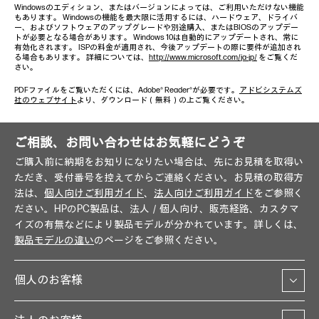
Windowsのエディション、またはバージョンによっては、ご利用いただけない機能
もあります。 Windowsの機能を最大限に活用するには、ハードウェア、ドライバ
ー、およびソフトウェアのアップグレードや別途購入、またはBIOSのアップデー
トが必要となる場合があります。 Windows 10は自動的にアップデートされ、常に
有効化されます。 ISPの料金が適用され、今後アップデートの際に要件が追加され
る場合もあります。 詳細については、
http://www.microsoft.com/ja-jp/
をご覧くだ
さい。
PDFファイルをご覧いただくには、Adobe® Reader®が必要です。
アドビシステムズ
社のウェブサイト
より、ダウンロード（無料）の上ご覧ください。
ご相談、お問い合わせはお気軽にどうぞ
ご購入前に納期をお知りになりたい場合は、先にお見積を取得い
ただき、受付番号を控えてからご連絡ください。お見積の取得方
法は、
個人向けご利用ガイド
、
法人向けご利用ガイド
をご参照く
ださい。HPのPC製品は、法人／個人向け、販売経路、カスタマ
イズの有無などにより製品モデルが分かれています。詳しくは、
製品モデルの違い
のページをご参照ください。
個人のお客様