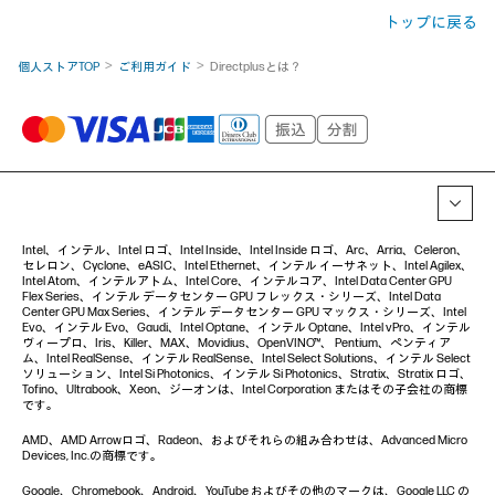
トップに戻る
個人ストアTOP
ご利用ガイド
Directplusとは？
Intel、インテル、Intel ロゴ、Intel Inside、Intel Inside ロゴ、Arc、Arria、Celeron、
セレロン、Cyclone、eASIC、Intel Ethernet、インテル イーサネット、Intel Agilex、
Intel Atom、インテルアトム、Intel Core、インテルコア、Intel Data Center GPU
Flex Series、インテル データセンター GPU フレックス・シリーズ、Intel Data
Center GPU Max Series、インテル データセンター GPU マックス・シリーズ、Intel
Evo、インテル Evo、Gaudi、Intel Optane、インテル Optane、Intel vPro、インテル
ヴィープロ、Iris、Killer、MAX、Movidius、OpenVINO™、 Pentium、ペンティア
ム、Intel RealSense、インテル RealSense、Intel Select Solutions、インテル Select
ソリューション、Intel Si Photonics、インテル Si Photonics、Stratix、Stratix ロゴ、
Tofino、Ultrabook、Xeon、ジーオンは、Intel Corporation またはその子会社の商標
です。
AMD、AMD Arrowロゴ、Radeon、およびそれらの組み合わせは、Advanced Micro
Devices, Inc.の商標です。
Google、Chromebook、Android、YouTube およびその他のマークは、Google LLC の