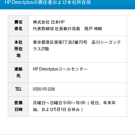
HP Directplusの責任者および本社所在地
責任
株式会社 日本HP
者名
代表取締役 社長執行役員 岡戸 伸樹
本社
東京都港区港南1丁目2番70号 品川シーズンテ
所在
ラス21階
地
連絡
HP Directplusコールセンター
先
TEL
0120-111-238
営業
月曜日～日曜日 9:00～18:00 （祝日、年末年
日時
始、および5月1日 お休み）