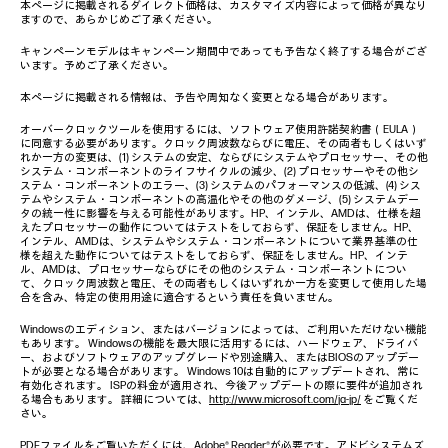
本ページに掲載されるダイレクト価格は、カスタマイズ内容によって価格が異なり
ますので、あらかじめご了承ください。
キャンペーンモデルはキャンペーン期間中であっても予告なく終了する場合がござ
います。予めご了承ください。
本ページに掲載される情報は、予告や周知なく変更となる場合があります。
オーバークロックツールを使用するには、ソフトウェア使用許諾契約書（EULA）
に同意する必要があります。クロック周波数ならびに電圧、その両者もしくはいず
れか一方の変更は、(1) システムの安定、ならびにシステムやプロセッサー、その他
システム・コンポーネントのライフサイクルの減少、(2) プロセッサーやその他シ
ステム・コンポーネントのエラー、(3) システムのパフォーマンスの低減、(4) シス
テムやシステム・コンポーネントの高温化やその他のダメージ、(5) システムデー
タの統一性に影響を与える可能性があります。HP、インテル、AMDは、仕様を超
えたプロセッサーの動作についてはテストをしておらず、保証をしません。HP、
インテル、AMDは、システムやシステム・コンポーネントについて業界基準の仕
様を超えた動作についてはテストをしておらず、保証をしません。HP、インテ
ル、AMDは、プロセッサーならびにその他のシステム・コンポーネントについ
て、クロック周波数と電圧、その両者もしくはいずれか一方を変更して使用した場
合を含み、特定の使用用途に適合するという責任を負いません。
Windowsのエディション、またはバージョンによっては、ご利用いただけない機能
もあります。 Windowsの機能を最大限に活用するには、ハードウェア、ドライバ
ー、およびソフトウェアのアップグレードや別途購入、またはBIOSのアップデー
トが必要となる場合があります。 Windows 10は自動的にアップデートされ、常に
有効化されます。 ISPの料金が適用され、今後アップデートの際に要件が追加され
る場合もあります。 詳細については、
http://www.microsoft.com/ja-jp/
をご覧くだ
さい。
PDFファイルをご覧いただくには、Adobe® Reader®が必要です。
アドビシステムズ