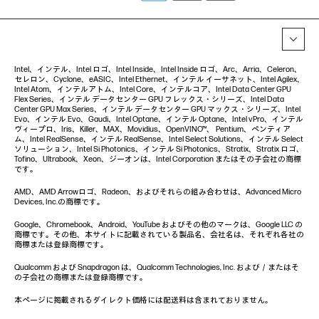
Intel、インテル、Intel ロゴ、Intel Inside、Intel Inside ロゴ、Arc、Arria、Celeron、
セレロン、Cyclone、eASIC、Intel Ethernet、インテル イーサネット、Intel Agilex、
Intel Atom、インテルアトム、Intel Core、インテルコア、Intel Data Center GPU
Flex Series、インテル データセンター GPU フレックス・シリーズ、Intel Data
Center GPU Max Series、インテル データセンター GPU マックス・シリーズ、Intel
Evo、インテル Evo、Gaudi、Intel Optane、インテル Optane、Intel vPro、インテル
ヴィープロ、Iris、Killer、MAX、Movidius、OpenVINO™、 Pentium、ペンティア
ム、Intel RealSense、インテル RealSense、Intel Select Solutions、インテル Select
ソリューション、Intel Si Photonics、インテル Si Photonics、Stratix、Stratix ロゴ、
Tofino、Ultrabook、Xeon、ジーオンは、Intel Corporation またはその子会社の商標
です。
AMD、AMD Arrowロゴ、Radeon、およびそれらの組み合わせは、Advanced Micro
Devices, Inc.の商標です。
Google、Chromebook、Android、YouTube およびその他のマークは、Google LLC の
商標です。その他、本サイトに記載されている製品名、会社名は、それぞれ各社の
商標または登録商標です。
Qualcomm および Snapdragon は、Qualcomm Technologies, Inc. および／またはそ
の子会社の商標または登録商標です。
本ページに掲載されるダイレクト価格には配送料は含まれておりません。