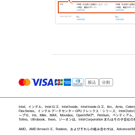
Intel、インテル、Intel ロゴ、Intel Inside、Intel Inside ロゴ、Arc、Arria、
Flex Series、インテル データセンター GPU フレックス・シリーズ、Intel Data Ce
ープロ、Iris、Killer、MAX、Movidius、OpenVINO™、 Pentium、ペンティアム、Intel
Tofino、Ultrabook、Xeon、ジーオンは、Intel Corporation またはその子会
AMD、AMD Arrowロゴ、Radeon、およびそれらの組み合わせは、Advanced Micro