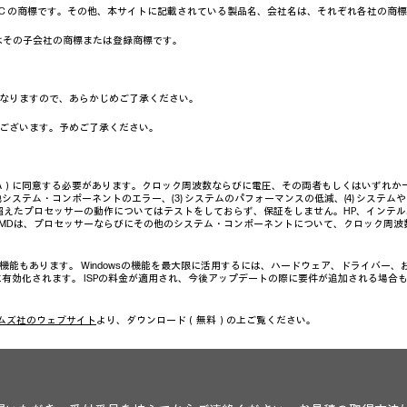
クは、Google LLC の商標です。その他、本サイトに記載されている製品名、会社名は、それぞれ各社
c. および／またはその子会社の商標または登録商標です。
なりますので、あらかじめご了承ください。
ございます。予めご了承ください。
A）に同意する必要があります。クロック周波数ならびに電圧、その両者もしくはいずれか一方
システム・コンポーネントのエラー、(3) システムのパフォーマンスの低減、(4) システム
超えたプロセッサーの動作についてはテストをしておらず、保証をしません。HP、インテ
AMDは、プロセッサーならびにその他のシステム・コンポーネントについて、クロック周
い機能もあります。 Windowsの機能を最大限に活用するには、ハードウェア、ドライバー
、常に有効化されます。 ISPの料金が適用され、今後アップデートの際に要件が追加される場合
ムズ社のウェブサイト
より、ダウンロード（無料）の上ご覧ください。