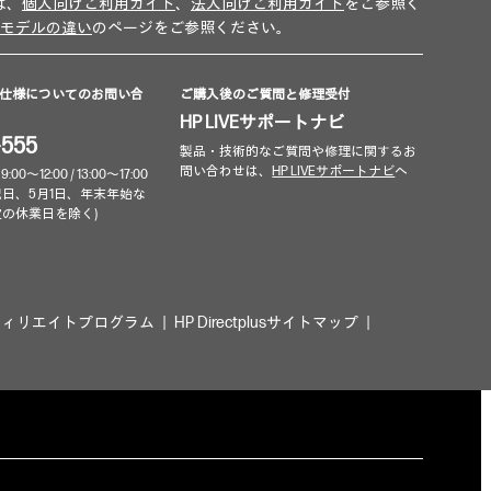
は、
個人向けご利用ガイド
、
法人向けご利用ガイド
をご参照く
モデルの違い
のページをご参照ください。
仕様についてのお問い合
ご購入後のご質問と修理受付
HP LIVEサポートナビ
-555
製品・技術的なご質問や修理に関するお
問い合わせは、
HP LIVEサポートナビ
へ
～12:00 / 13:00～17:00
祝日、5月1日、年末年始な
定の休業日を除く)
フィリエイトプログラム
HP Directplusサイトマップ