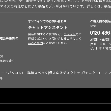
得いただき、受付番号を控えてからご連絡ください。お見積の取得方法
タマイズの有無などにより製品モデルが分かれています。詳しくは、
製品
オンラインでのお問い合わせ
ご購入前の製品
わせ
チャットアシスタント
0120-436
製品に関するご質問など、
チャット
でご
関(公共機関)の
連絡ください。お問い合わせの前に
よく
月曜日～金曜日 9:00
あるご質問
をご確認ください
(土曜、日曜、
ど、日本HP指
00
年始を除く)
ノートパソコン)
詳細スペック(個人向けデスクトップ/モニター)
ア
条件