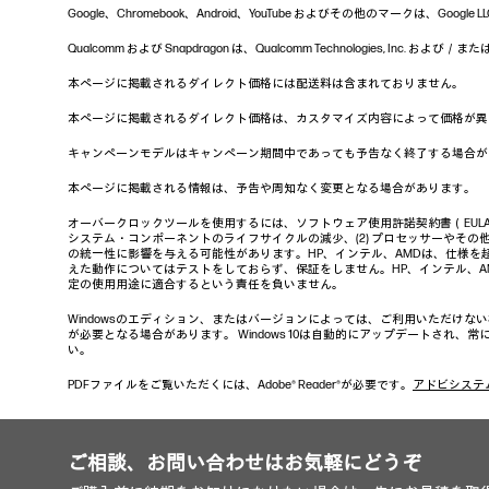
Google、Chromebook、Android、YouTube およびその他のマー
Qualcomm および Snapdragon は、Qualcomm Technologies, In
本ページに掲載されるダイレクト価格には配送料は含まれておりません。
本ページに掲載されるダイレクト価格は、カスタマイズ内容によって価格が異
キャンペーンモデルはキャンペーン期間中であっても予告なく終了する場合が
本ページに掲載される情報は、予告や周知なく変更となる場合があります。
オーバークロックツールを使用するには、ソフトウェア使用許諾契約書（EUL
システム・コンポーネントのライフサイクルの減少、(2) プロセッサーやその他
の統一性に影響を与える可能性があります。HP、インテル、AMDは、仕様を
えた動作についてはテストをしておらず、保証をしません。HP、インテル、
定の使用用途に適合するという責任を負いません。
Windowsのエディション、またはバージョンによっては、ご利用いただけな
が必要となる場合があります。 Windows 10は自動的にアップデートされ
い。
PDFファイルをご覧いただくには、Adobe® Reader®が必要です。
アドビシステ
ご相談、お問い合わせはお気軽にどうぞ