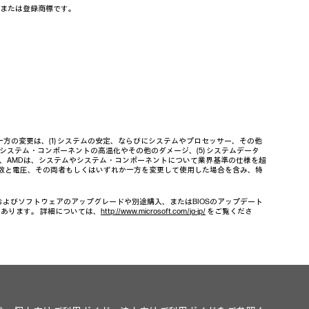
の商標または登録商標です。
の変更は、(1) システムの安定、ならびにシステムやプロセッサー、その他
やシステム・コンポーネントの高温化やその他のダメージ、(5) システムデータ
ル、AMDは、システムやシステム・コンポーネントについて業界基準の仕様を超
波数と電圧、その両者もしくはいずれか一方を変更して使用した場合を含み、特
、およびソフトウェアのアップグレードや別途購入、またはBIOSのアップデート
もあります。 詳細については、
http://www.microsoft.com/ja-jp/
をご覧くださ