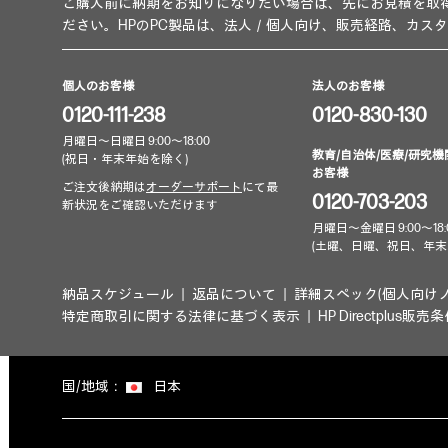
ご購入前に納期をお知りになりたい場合は、先にお見積を取
ださい。HPのPC製品は、法人／個人向け、販売経路、カス
個人のお客様
法人のお客様
0120-111-238
0120-830-130
月曜日～日曜日 9:00～18:00
教育/自治体/医療/研究機
(祝日・年末年始を除く)
お客様
ご注文後納期は
オーダーサポート
にて最
0120-703-203
新状況をご確認いただけます
月曜日～金曜日 9:00～18:
(土曜、日曜、祝日、年末
納品スケジュール
返品について
詳細スペック(個人向け
特定商取引に関する法律に基づく表示
HP Directplus販売
国/地域：
日本